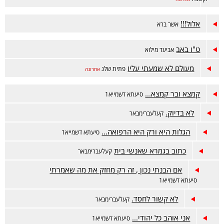
אלול!!!
אשר ברא
ט"ו באב
אביעד מילוא
מעולם לא שמעתי עליו
פתית שלג
אחרונה
קמצא ובר קמצא...
סיעתא דשמייא1
לא בדיוק.
קעלעברימבאר
הגלות היא ורק היא הרפואה...
סיעתא דשמייא1
כתוב בגמרא שאנשי בית
קעלעברימבאר
אם הבנתי נכון , זה רק מחזק את מה שאמרתי
סיעתא דשמייא1
לא קשור לחסד.
קעלעברימבאר
אני אוהב כל יהודי...
סיעתא דשמייא1