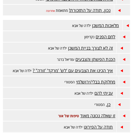
נכון. תודה על התזכורת!
מתואמת
אחרונה
מלאכות המשכן
ילדה של אבא
לחם הפנים
נקדימון
זה לא לצורך בניית המשכן
ילדה של אבא
הכנת הפשתן והצבעים
עזריאל ברגר
איך הכינו את הצבעים עם 'לש' 'מרקד' 'זורה" ?
ילדה של אבא
מחלוקת בבלי/ירושלמי
הסטורי
עניתי להם
ילדה של אבא
כן.
הסטורי
זו שאלה נכונה מאוד
טיפות של אור
תודה על הפירוט
ילדה של אבא