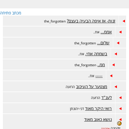
מכתב פתיחה
זנות- אז איפה הבעיה בעצם?
the_forgotten
אממ...
אח..
שלום...
the_forgotten
בשמחה אחי.
אח..
ממ..
the_forgotten
-----
אח..
מצטער על העיכוב
הרועה
לענ"ד
הרועה
רואי היקר מאוד
דני-יהונתן
נושא כאוב מאוד
יוקטנה
אחרונה