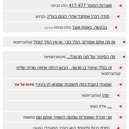
אוצרות המוסר 417-477
כולנו הביתה
תודה רבה! אסתכל אחרי הצום בעז"ה
נקדימון
בבקשה. באמת אוצר
כולנו הביתה
אחרונה
אז מה אתם אומרים, הולך כזכי, או אין הולך קזחי?
קעלעברימבאר
מה הסיפור של חצי מנשה?…
סיעתא דשמייא1
זה בגלל שיאיר בן מנשה , הבשן היתה אחוזה שהיה שליט
קעלעברימבאר
שמעתי בשבת כמה תשובות שמצאו חן בעיניי
טיפות של אור
יפה!
קעלעברימבאר
....
אילת השחר
אני זוכרת שאומרים שמשה השאיר אותם שם
מתואמת
נחלת בנות צלופחד היא בעבר המערבי
הסטורי