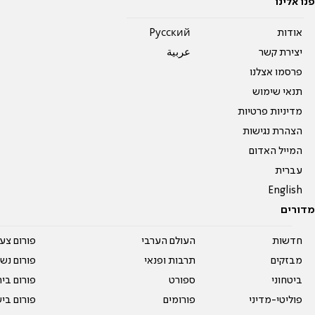
פנו אלינו
אודות
Pусский
יצירת קשר
عربية
פרסמו אצלנו
תנאי שימוש
מדיניות פרטיות
הצהרת נגישות
המייל האדום
עברית
English
מדורים
חדשות
העולם הערבי
פורום צע
מבזקים
תרבות ופנאי
פורום נשו
ביטחוני
ספורט
פורום בי
פוליטי-מדיני
פורומים
פורום בי