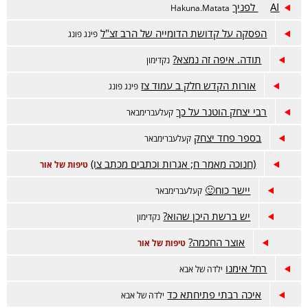
AI לפניך
Hakuna.Matata
הפסקה על קדושת הדומייה של הרב זצ"ל
פינג פונג
תודה. איפה זה נמצא?
נקדימון
אורות הקדש חלק ב עמוד צז
פינג פונג
רבי יצחק הוטנר על כך
קעלעברימבאר
בספר פחד יצחק
קעלעברימבאר
(חנוכה מאמר ח; אגרות וכתבים מכתב צו)
טיפות של אור
יישר כוח🙂
קעלעברימבאר
יש ברשת היכן שהוא?
נקדימון
אוצר החכמה?
טיפות של אור
רחל אימנו
ילדה של אבא
איכה רבתי פתיחתא כד
ילדה של אבא