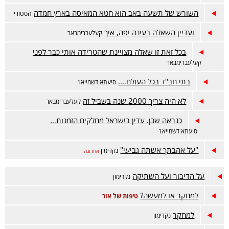
השורש של תשעה באב הוא חטא המאיסה בארץ חמדה
הסטורי
ועדיין השאלה בעינה יפה, איך
קעלעברימבאר
בכל זאת זו שאלה מצויינת שהטרידה אותי כבר לפני
קעלעברימבאר
בתי חב"ד בכל העולם….
סיעתא דשמייא1
לא היה צריך 2000 שנה בשביל זה
קעלעברימבאר
כנראה שכן. עדין בישראל מחלקים הזמנות…
סיעתא דשמייא1
"על אהבתך אשתה גביעי"
נקדימון
אחרונה
על הדיבור ועל השתיקה
נקדימון
למחקר או למעשה?
טיפות של אור
למחקר
נקדימון