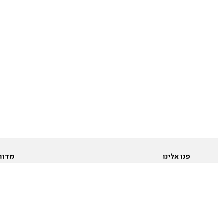
פנו אלינו
מדור
אודות
Pусский
חד
יצירת קשר
عربية
מב
פרסמו אצלנו
בי