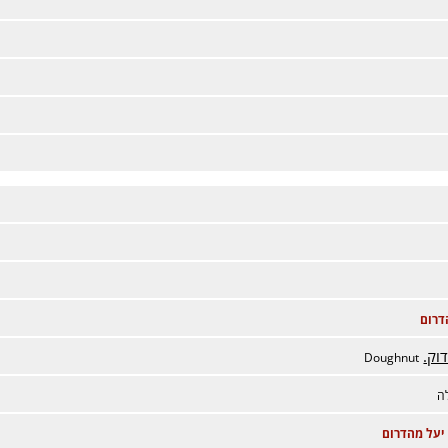
דרום
וק.
Doughnut
ה
יעל מהדרום