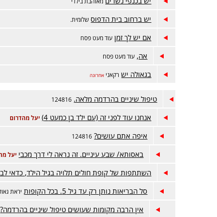
יש בכנפי נשרים
מאוהבת בילדי
יש ברחוב בית הדפוס
שלומית.
אם יש לך זמן
עוד מעט פסח
אה,
עוד מעט פסח
בגאולה יש
רקאני
אחרונה
טיפול שיניים בהרדמה מלאה.
124816
אנחנו עוד לפני זה (עם ילד בן כמעט 4)
יעל מהדרום
איפה אתם עושים?
124816
באסותא/ שבע עיניים. זה נראה לי דרך מכבי
יעל מה
השתתפות של קופת חולים תלויה בגיל הילד, כדאי לבד
סל הבריאות נותן רק עד גיל 5. בכל הקופות
יראת גאול
אין הרבה מקומות שעושים טיפול שיניים בהרדמה?