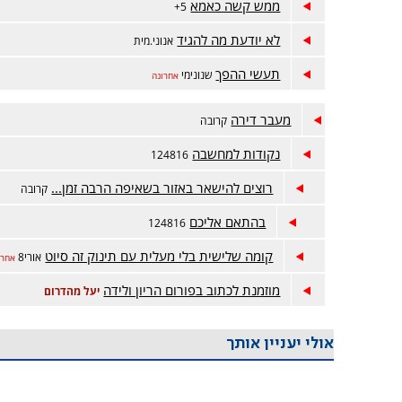
ממש קשה כאמא
5+
לא יודעת מה להגיד
אנוני.מית
תעשי ההפך
שנונימי
אחרונה
מעבר דירה
קרובה
נקודות למחשבה
124816
רוצים להישאר באזור בשאיפה הרבה זמן...
קרובה
בהתאם אליכם
124816
קומה שלישית בלי מעלית עם תינוק זה סיוט
אורי8
אחרו
מוזמנת לכתוב בפורום הריון ולידה
יעל מהדרום
אולי יעניין אותך