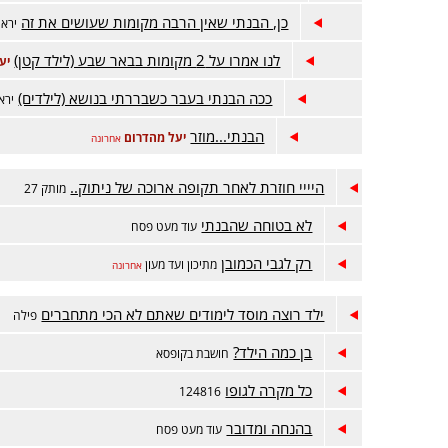
כן, הבנתי שאין הרבה מקומות שעושים את זה
יראת
לנו אמרו על 2 מקומות בבאר שבע (לילד קטן)
יע
ככה הבנתי בעבר כשבררתי בנושא (לילדים)
ירא
הבנתי...מוזר
יעל מהדרום
אחרונה
היייי חוזרת לאחר תקופה ארוכה של ניתוק..
מותק 27
לא בטוחה שהבנתי
עוד מעט פסח
רק לגבי הכמובן
מתיכון ועד מעון
אחרונה
ילד רוצה מוסד לימודים שאתם לא הכי מתחברים
פילה
בן כמה הילד?
חושבת בקופסא
כל מקרה לגופו
124816
בהנחה ומדובר
עוד מעט פסח