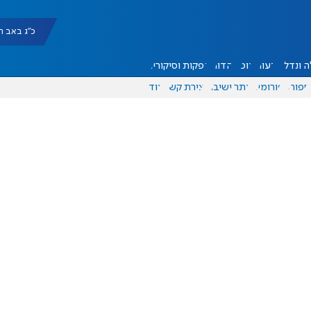
כ"ג באב תשפ"ו |
 ונדל"ן
דעות
אוכל
יהדות
הפקות וסיקורים
ספורט
פורומים
אתר ישיבה
יצירת קשר
עוד