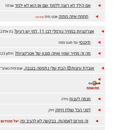
אם הילד לא רוצה ללמוד שם אז הוא לא ילמד
אור10
חחחח איזה מתוק
אנוני.מית
אחרונה
אצרקציות במחיר נורמלי לבן 11, למי יש רעיון?
בת אל123
תיכנסי
עוד מעט פסח
מה זה מחיר שפוי ואיזה סגנון של אטרקציות?
חילזון 123
אובדת עיצות😔 הבת שלי נתפסה בגנבה.
אנונימית באהב"
מתואמת
מנסה לענות
פילה
לפני הכל שולח חיזוק
זיויק
זה פורום לאמהות. בבקשה לא להגיב פה
יעל מהדרום