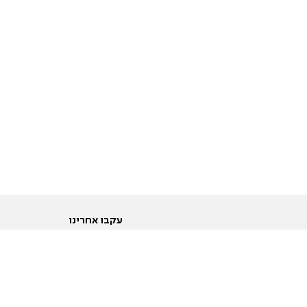
עקבו אחרינו
ות
טוויטר
ם הריון ולידה
פייסבוק
ום לקראת נישואין וזוגיות
אינסטגרם