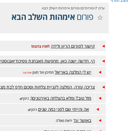
מצב תורני
ערוץ 7
פורומים
פורום אימהות השלב הבא
פורום
אימהות השלב הבא
קישור לפורום הריון ולידה
לפניו ברננה!
הי, חדשה ישנה כאן. מחפשת מאבחנת פסיכודיאגנוסטי
יש לי המלצה באריאל
מתיכון ועד מעון
אחרונה
צריכה עזרה, המלצה לקניית צלחות וסכום חדפ לבת מצו
מזל טוב!! ומלא בהצלחה באירגונים(:
ניגון🌿
אה והייתי שם לפני כמה שנים
ניגון🌿
באושר עד
יראת גאולה