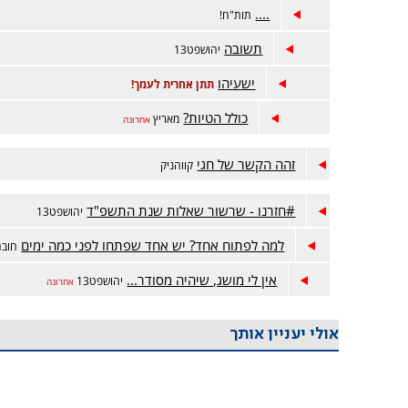
....
תות"ח!
תשובה
יהושפט13
ישעיהו
תתן אחרית לעמך!
כולל הטיות?
מאריץ
אחרונה
זהה הקשר של חגי
קווהניק
#חזרנו - שרשור שאלות שנת התשפ"ד
יהושפט13
למה לפתוח אחד? יש אחד שפתחו לפני כמה ימים
חובה
אין לי מושג, שיהיה מסודר...
יהושפט13
אחרונה
אולי יעניין אותך