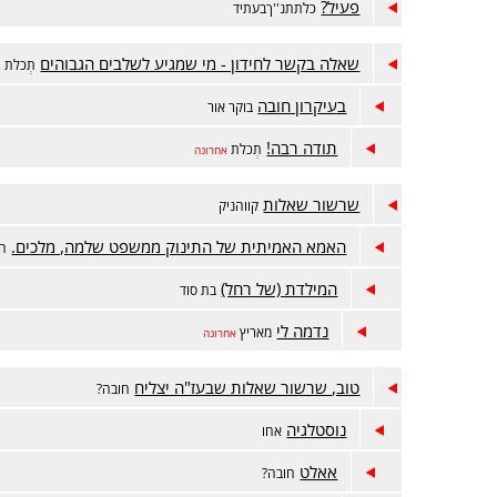
פעיל?
כלתתנ''ךבעתיד
שאלה בקשר לחידון - מי שמגיע לשלבים הגבוהים
תְכלת
בעיקרון חובה
בוקר אור
תודה רבה!
תְכלת
אחרונה
שרשור שאלות
קווהניק
האמא האמיתית של התינוק ממשפט שלמה, מלכים.
ה'
המילדת (של רחל)
בת סוד
נדמה לי
מאריץ
אחרונה
טוב, שרשור שאלות שבעז"ה יצליח
חובה?
נוסטלגיה
אחו
אאלט
חובה?