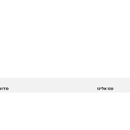
פנו אלינו
מדור
אודות
Pусский
חד
יצירת קשר
عربية
מב
פרסמו אצלנו
בי
תנאי שימוש
פו