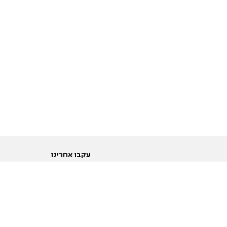
עקבו אחרינו
ות
טוויטר
ם הריון ולידה
פייסבוק
ום לקראת נישואין וזוגיות
אינסטגרם
ום צעירים מעל עשרים
יוטיוב