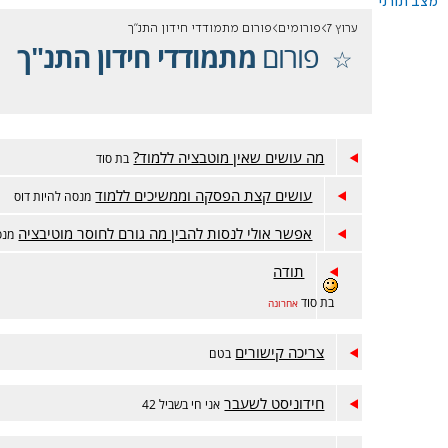
מצב תורני
ערוץ 7
פורומים
פורום מתמודדי חידון התנ"ך
פורום
מתמודדי חידון התנ"ך
מה עושים שאין מוטבציה ללמוד?
בת סוד
עושים קצת הפסקה וממשיכים ללמוד
מנסה להיות דוס
אפשר אולי לנסות להבין מה גורם לחוסר מוטיבציה
מנס
תודה
בת סוד
אחרונה
צריכה קישורים
בטם
חידוניסט לשעבר
אני חי בשביל 42