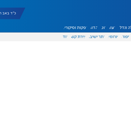
כ"ד באב תשפ"ו |
 ונדל"ן
דעות
אוכל
יהדות
הפקות וסיקורים
ספורט
פורומים
אתר ישיבה
יצירת קשר
עוד