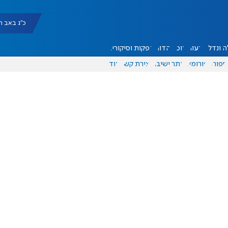
כ"ג באב תשפ"ו |
 ונדל"ן
דעות
אוכל
יהדות
הפקות וסיקורים
ספורט
פורומים
אתר ישיבה
יצירת קשר
עוד