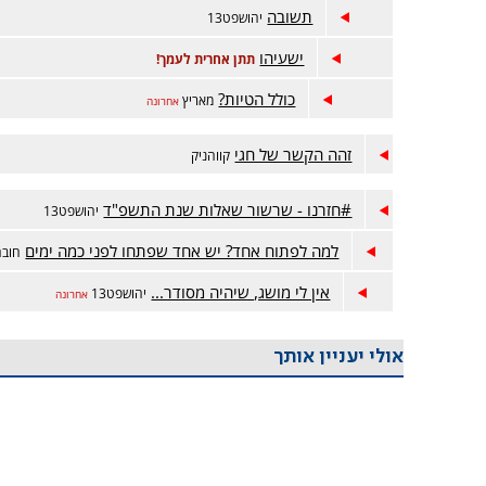
תשובה
יהושפט13
ישעיהו
תתן אחרית לעמך!
כולל הטיות?
מאריץ
אחרונה
זהה הקשר של חגי
קווהניק
#חזרנו - שרשור שאלות שנת התשפ"ד
יהושפט13
למה לפתוח אחד? יש אחד שפתחו לפני כמה ימים
חובה
אין לי מושג, שיהיה מסודר...
יהושפט13
אחרונה
אולי יעניין אותך