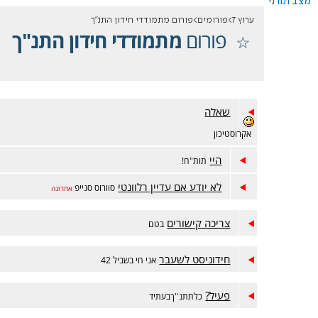
מצב תורני
ערוץ 7
פורומים
פורום מתמודדי חידון התנ"ך
פורום
מתמודדי חידון התנ"ך
שאלה
אקרוסטיכון
היי
תות"ח!
לא יודע אם עדיין רלוונטי
סוורוס סנייפ
אחרונה
צריכה קישורים
בטם
חידוניסט לשעבר
אני חי בשביל 42
פעיל?
כלתתנ''ךבעתיד