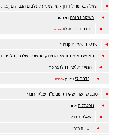
שאלה בקשר לחידון - מי שמגיע לשלבים הגבוהים
תְכלת
בעיקרון חובה
בוקר אור
תודה רבה!
תְכלת
אחרונה
שרשור שאלות
קווהניק
האמא האמיתית של התינוק ממשפט שלמה, מלכים.
ה'
המילדת (של רחל)
בת סוד
נדמה לי
מאריץ
אחרונה
טוב, שרשור שאלות שבעז"ה יצליח
חובה?
נוסטלגיה
אחו
אאלט
חובה?
....
תות"ח!