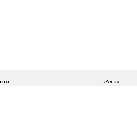
פנו אלינו
מדור
אודות
Pусский
חד
יצירת קשר
عربية
מב
פרסמו אצלנו
בי
תנאי שימוש
פו
מדיניות פרטיות
בא