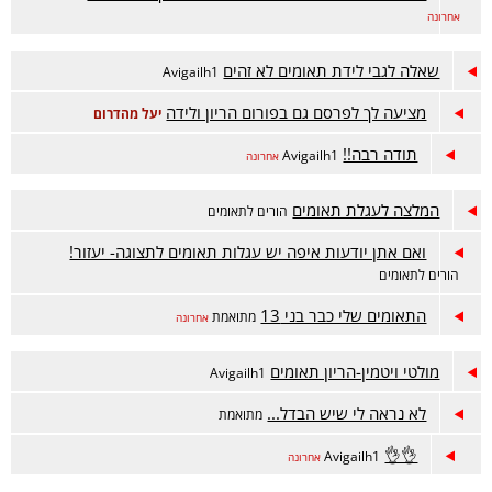
אחרונה
שאלה לגבי לידת תאומים לא זהים
Avigailh1
מציעה לך לפרסם גם בפורום הריון ולידה
יעל מהדרום
תודה רבה!!
Avigailh1
אחרונה
המלצה לעגלת תאומים
הורים לתאומים
ואם אתן יודעות איפה יש עגלות תאומים לתצוגה- יעזור!
הורים לתאומים
התאומים שלי כבר בני 13
מתואמת
אחרונה
מולטי ויטמין-הריון תאומים
Avigailh1
לא נראה לי שיש הבדל...
מתואמת
👌👌
Avigailh1
אחרונה