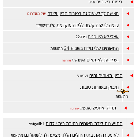
בעיות בשיניים
זהים
מציעה לך לשאול גם בפורום הריון ולידה
יעל מהדרום
נדמה לי שזה קשור ללידה מוקדמת
שלג דאשתקד
אצלי לא היו פגים
נירה22
התאומים שלי נולדו בשבוע 34
מתואמת
יש לי פג לא תאום
השם שלי
אחרונה
הריון תאומים זהים
נענענע
חיבוק ובשורות טובות
מתואמת
תודה, אחפש
נענענע
אחרונה
התייעצות-לידת תאומים בחירת בית יולדות
Avigailh1
לא מכירה את בתי החולים הללו. מציעה לך לשאול גם
מתואמת