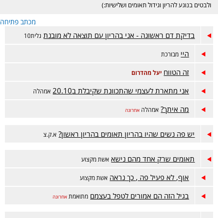
ולבטים בנוגע להריון וגידול תאומים ושלישיות:)
מכתב פתיחה
בדיקת דם ראשונה - אני בהריון עם תוצאה לא מובנת
גלית10
היי
מבורכת
זה הטווח
יעל מהדרום
אני מתארת לעצמי שהתכוונת שקיבלת ב20.10
אמהלה
מה איתך?
אמהלה
אחרונה
יש פה נשים שהיו בהריון תאומים בהריון ראשון?
א.ק.צ
תאומים שרק אחד מהם נישא
אשת מקצוע
אוף, לא פעיל פה , כך נראה
אשת מקצוע
בגיל הזה הם אמורים לטפל בעצמם
מתואמת
אחרונה