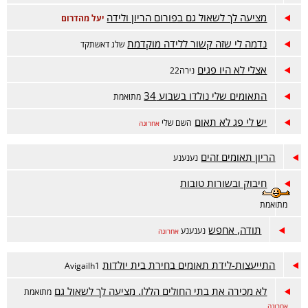
מציעה לך לשאול גם בפורום הריון ולידה
יעל מהדרום
נדמה לי שזה קשור ללידה מוקדמת
שלג דאשתקד
אצלי לא היו פגים
נירה22
התאומים שלי נולדו בשבוע 34
מתואמת
יש לי פג לא תאום
השם שלי
אחרונה
הריון תאומים זהים
נענענע
חיבוק ובשורות טובות
מתואמת
תודה, אחפש
נענענע
אחרונה
התייעצות-לידת תאומים בחירת בית יולדות
Avigailh1
לא מכירה את בתי החולים הללו. מציעה לך לשאול גם
מתואמת
אחרונה