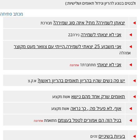
ולבטים בנוגע להריון וגידול תאומים ושלישיות:)
מכתב פתיחה
יצאתן לשמירה? מתי? איזה סוג שמירה?
מבורכת
אני לא יצאתי לשמירה
נירה22
אני משבוע 25 יצאתי לשמירה.הייתי עם צוואר מעט מקוצר
אמהלה
אני לא יצאתי
מתחברת1
אחרונה
יש פה נשים שהיו בהריון תאומים בהריון ראשון?
א.ק.צ
תאומים שרק אחד מהם נישא
אשת מקצוע
אוף, לא פעיל פה , כך נראה
אשת מקצוע
בגיל הזה הם אמורים לטפל בעצמם
מתואמת
אחרונה
בעיות בשיניים
זהים