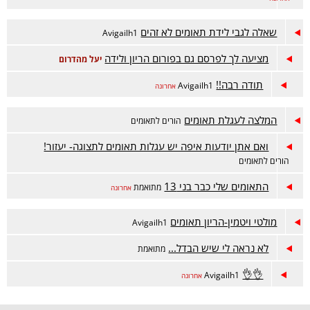
שאלה לגבי לידת תאומים לא זהים
Avigailh1
מציעה לך לפרסם גם בפורום הריון ולידה
יעל מהדרום
תודה רבה!!
Avigailh1
אחרונה
המלצה לעגלת תאומים
הורים לתאומים
ואם אתן יודעות איפה יש עגלות תאומים לתצוגה- יעזור!
הורים לתאומים
התאומים שלי כבר בני 13
מתואמת
אחרונה
מולטי ויטמין-הריון תאומים
Avigailh1
לא נראה לי שיש הבדל...
מתואמת
👌👌
Avigailh1
אחרונה