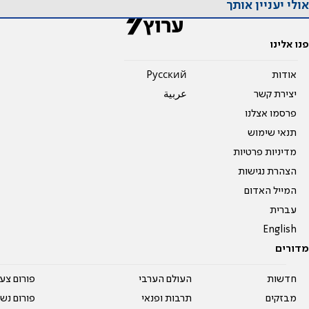
אולי יעניין אותך
פנו אלינו
אודות
Pусский
יצירת קשר
عربية
פרסמו אצלנו
תנאי שימוש
מדיניות פרטיות
הצהרת נגישות
המייל האדום
עברית
English
מדורים
חדשות
העולם הערבי
פורום צע
מבזקים
תרבות ופנאי
פורום נשו