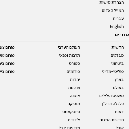
הצהרת נגישות
המייל האדום
עברית
English
מדורים
חדשות
העולם הערבי
פורום צע
מבזקים
תרבות ופנאי
פורום נשו
ביטחוני
ספורט
פורום בי
פוליטי-מדיני
פורומים
פורום בי
בארץ
יהדות
בעולם
צרכנות
משפט ופלילים
אופנה
כלכלה ונדל"ן
מוסיקה
דעות
פיוטקאסט
חדשות המגזר
ילדודס
אוכל
מודעות אבל