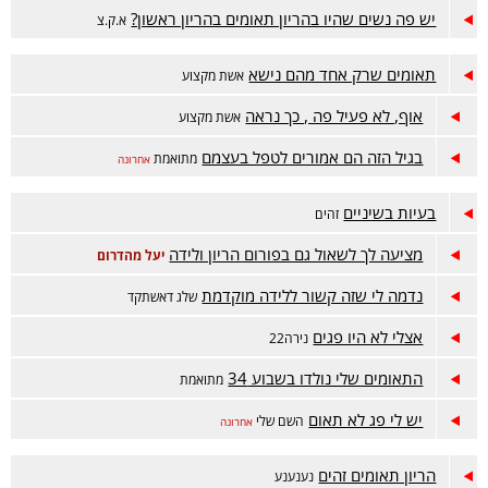
יש פה נשים שהיו בהריון תאומים בהריון ראשון?
א.ק.צ
תאומים שרק אחד מהם נישא
אשת מקצוע
אוף, לא פעיל פה , כך נראה
אשת מקצוע
בגיל הזה הם אמורים לטפל בעצמם
מתואמת
אחרונה
בעיות בשיניים
זהים
מציעה לך לשאול גם בפורום הריון ולידה
יעל מהדרום
נדמה לי שזה קשור ללידה מוקדמת
שלג דאשתקד
אצלי לא היו פגים
נירה22
התאומים שלי נולדו בשבוע 34
מתואמת
יש לי פג לא תאום
השם שלי
אחרונה
הריון תאומים זהים
נענענע