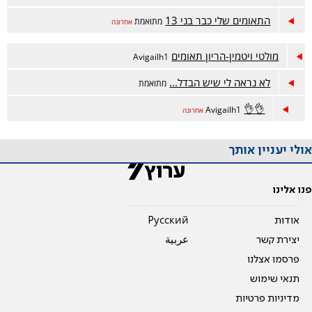
התאומים שלי כבר בני 13
מתואמת
אחרונה
מולטי ויטמין-הריון תאומים
Avigailh1
לא נראה לי שיש הבדל...
מתואמת
👌👌
Avigailh1
אחרונה
אולי יעניין אותך
פנו אלינו
אודות
Pусский
יצירת קשר
عربية
פרסמו אצלנו
תנאי שימוש
מדיניות פרטיות