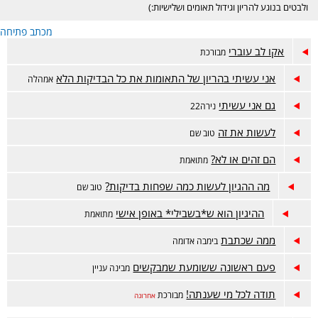
ולבטים בנוגע להריון וגידול תאומים ושלישיות:)
מכתב פתיחה
אקו לב עוברי
מבורכת
אני עשיתי בהריון של התאומות את כל הבדיקות הלא
אמהלה
גם אני עשיתי
נירה22
לעשות את זה
טוב שם
הם זהים או לא?
מתואמת
מה ההגיון לעשות כמה שפחות בדיקות?
טוב שם
ההיגיון הוא ש*בשבילי* באופן אישי
מתואמת
ממה שכתבת
בימבה אדומה
פעם ראשונה ששומעת שמבקשים
מבינה עניין
תודה לכל מי שענתה!
מבורכת
אחרונה