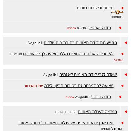
חיבוק ובשורות טובות
מתואמת
תודה, אחפש
נענענע
אחרונה
התייעצות-לידת תאומים בחירת בית יולדות
Avigailh1
לא מכירה את בתי החולים הללו. מציעה לך לשאול גם
מתואמת
אחרונה
שאלה לגבי לידת תאומים לא זהים
Avigailh1
מציעה לך לפרסם גם בפורום הריון ולידה
יעל מהדרום
תודה רבה!!
Avigailh1
אחרונה
המלצה לעגלת תאומים
הורים לתאומים
ואם אתן יודעות איפה יש עגלות תאומים לתצוגה- יעזור!
הורים לתאומים