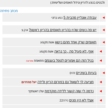
ולבטים בנוגע להריון וגידול תאומים ושלישיות:)
מכתב פתיחה
עבודה אונליין מהבית 5
נטע ברזני
יש פה נשים שהיו בהריון תאומים בהריון ראשון?
א.ק.צ
תאומים שרק אחד מהם נישא
אשת מקצוע
אוף, לא פעיל פה , כך נראה
אשת מקצוע
בגיל הזה הם אמורים לטפל בעצמם
מתואמת
אחרונה
בעיות בשיניים
זהים
מציעה לך לשאול גם בפורום הריון ולידה
יעל מהדרום
נדמה לי שזה קשור ללידה מוקדמת
שלג דאשתקד
אצלי לא היו פגים
נירה22