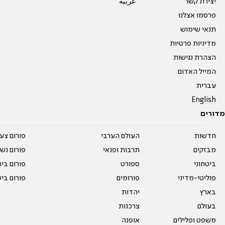
יצירת קשר
عربية
פרסמו אצלנו
תנאי שימוש
מדיניות פרטיות
הצהרת נגישות
המייל האדום
עברית
English
מדורים
חדשות
העולם הערבי
פורום צע
מבזקים
תרבות ופנאי
פורום נשו
ביטחוני
ספורט
פורום בי
פוליטי-מדיני
פורומים
פורום בי
בארץ
יהדות
בעולם
צרכנות
משפט ופלילים
אופנה