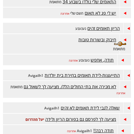
התאומים שלי נולדו בשבוע 34
מתואמת
יש לי פג לא תאום
השם שלי
אחרונה
הריון תאומים זהים
נענענע
חיבוק ובשורות טובות
מתואמת
תודה, אחפש
נענענע
אחרונה
התייעצות-לידת תאומים בחירת בית יולדות
Avigailh1
לא מכירה את בתי החולים הללו. מציעה לך לשאול גם
מתואמת
אחרונה
שאלה לגבי לידת תאומים לא זהים
Avigailh1
מציעה לך לפרסם גם בפורום הריון ולידה
יעל מהדרום
תודה רבה!!
Avigailh1
אחרונה