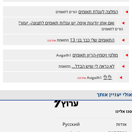
המלצה לעגלת תאומים
הורים לתאומים
ואם אתן יודעות איפה יש עגלות תאומים לתצוגה- יעזור!
הורים לתאומים
התאומים שלי כבר בני 13
מתואמת
אחרונה
מולטי ויטמין-הריון תאומים
Avigailh1
לא נראה לי שיש הבדל...
מתואמת
👌👌
Avigailh1
אחרונה
אולי יעניין אותך
פנו אלינו
אודות
Pусский