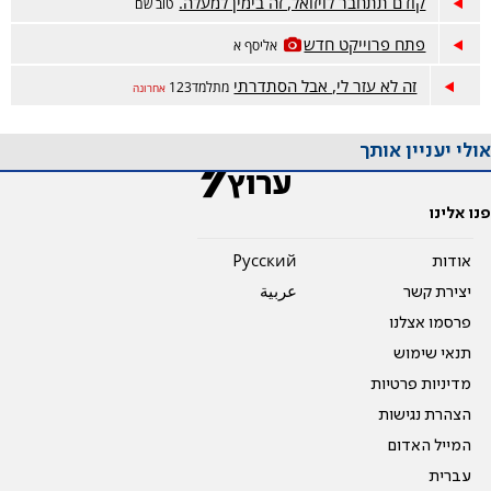
קודם תתחבר לויזואל, זה בימין למעלה.
טוב שם
פתח פרוייקט חדש
אליסף א
זה לא עזר לי, אבל הסתדרתי
מתלמד123
אחרונה
אולי יעניין אותך
פנו אלינו
אודות
Pусский
יצירת קשר
عربية
פרסמו אצלנו
תנאי שימוש
מדיניות פרטיות
הצהרת נגישות
המייל האדום
עברית