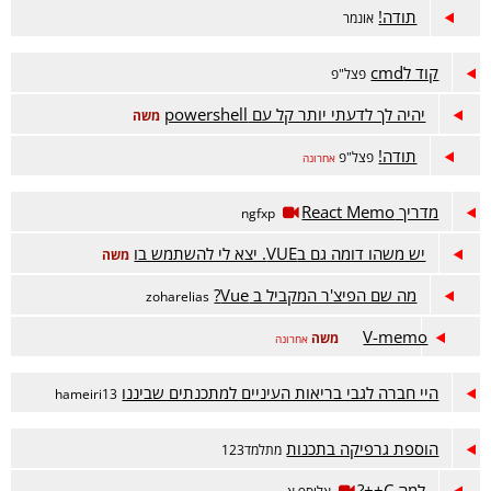
תודה!
אונמר
קוד לcmd
פצל"פ
יהיה לך לדעתי יותר קל עם powershell
משה
תודה!
פצל"פ
אחרונה
מדריך React Memo
ngfxp
יש משהו דומה גם בVUE. יצא לי להשתמש בו
משה
מה שם הפיצ'ר המקביל ב Vue?
zoharelias
V-memo
משה
אחרונה
היי חברה לגבי בריאות העיניים למתכנתים שביננו
hameiri13
הוספת גרפיקה בתכנות
מתלמד123
למה C++?