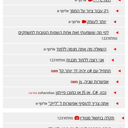
אליסף א
רק עבור ציור על המסך
אליסף א
יותר לעומק
אליסף א
לפי מה ששמעתי זאת אחת השפות הטובות למשחקים
מתלמד123
השאלה מה אתה מנסה ללמוד
אליסף א
אני רוצה ללמוד תכנות
מתלמד123
תתחיל עם #c יהיה לך יותר.קל
משה
אפשרות שניה, js
משה
נכון, #C, או JS או כמובן פייתון
zoharelias
אחרונה
אתה צריך להוסיף אפשרות ל "לייק"
אליסף א
תקלה בויזואל סטודיו
מתלמד123