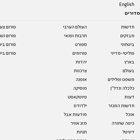
English
מדורים
חדשות
העולם הערבי
פורום צע
מבזקים
תרבות ופנאי
פורום נשו
ביטחוני
ספורט
פורום בי
פוליטי-מדיני
פורומים
פורום בי
בארץ
יהדות
בעולם
צרכנות
משפט ופלילים
אופנה
כלכלה ונדל"ן
מוסיקה
דעות
פיוטקאסט
חדשות המגזר
ילדודס
אוכל
מודעות אבל
כיפה שחורה
מזג אוויר
דיגיטל
תגיות