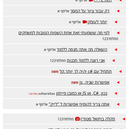
אליסף א
רק עבור ציור על המסך
אליסף א
יותר לעומק
אליסף א
לפי מה ששמעתי זאת אחת השפות הטובות למשחקים
מתלמד123
השאלה מה אתה מנסה ללמוד
אליסף א
אני רוצה ללמוד תכנות
מתלמד123
תתחיל עם #c יהיה לך יותר.קל
משה
אפשרות שניה, js
משה
נכון, #C, או JS או כמובן פייתון
zoharelias
אחרונה
אתה צריך להוסיף אפשרות ל "לייק"
אליסף א
תקלה בויזואל סטודיו
מתלמד123