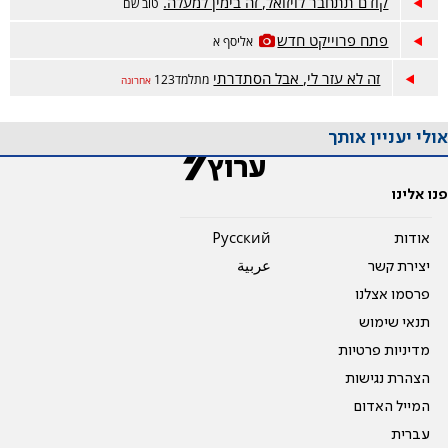
קודם תתחבר לויזואל, זה בימין למעלה.
טוב שם
פתח פרוייקט חדש
אליסף א
זה לא עזר לי, אבל הסתדרתי
מתלמד123
אחרונה
אולי יעניין אותך
פנו אלינו
אודות
Pусский
יצירת קשר
عربية
פרסמו אצלנו
תנאי שימוש
מדיניות פרטיות
הצהרת נגישות
המייל האדום
עברית