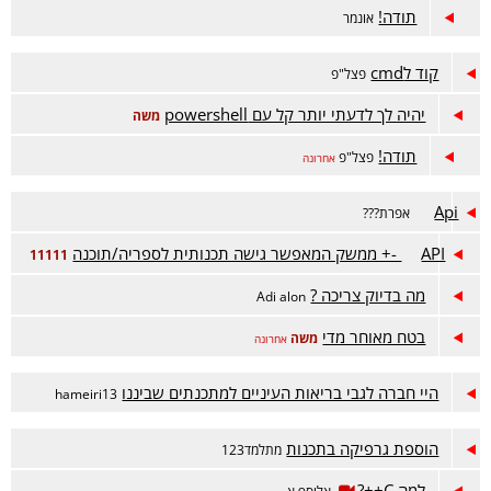
תודה!
אונמר
קוד לcmd
פצל"פ
יהיה לך לדעתי יותר קל עם powershell
משה
תודה!
פצל"פ
אחרונה
Api
אפרת???
API -+ ממשק המאפשר גישה תכנותית לספריה/תוכנה
11111
מה בדיוק צריכה ?
Adi alon
בטח מאוחר מדי
משה
אחרונה
היי חברה לגבי בריאות העיניים למתכנתים שביננו
hameiri13
הוספת גרפיקה בתכנות
מתלמד123
למה C++?