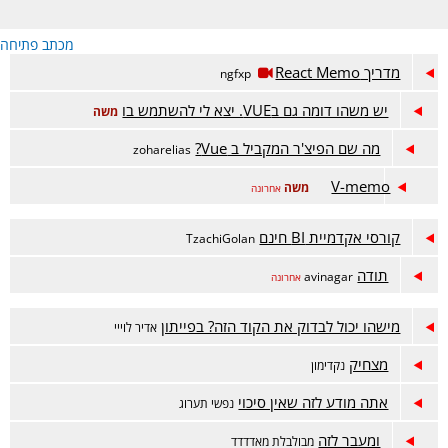
מכתב פתיחה
מדריך React Memo
ngfxp
יש משהו דומה גם בVUE. יצא לי להשתמש בו
משה
מה שם הפיצ'ר המקביל ב Vue?
zoharelias
V-memo
משה
אחרונה
קורסי אקדמיית BI חינם
TzachiGolan
תודה
avinagar
אחרונה
מישהו יכול לבדוק את הקוד הזה? בפייתון
אדיר לוייי
מצחיק
נקדימון
אתה מודע לזה שאין סיכוי
נפשי תערוג
ומעבר לזה
מבולבלת מאדדדד