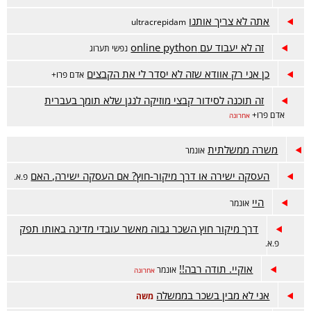
אתה לא צריך אותנו
ultracrepidam
זה לא יעבוד עם online python
נפשי תערוג
כן אני רק אוודא שזה לא יסדר לי את הקבצים
אדם פרו+
זה תוכנה לסידור קבצי מוזיקה לנגן שלא תומך בעברית
אדם פרו+
אחרונה
משרה ממשלתית
אונמר
העסקה ישירה או דרך מיקור-חוץ? אם העסקה ישירה, האם
פ.א.
היי
אונמר
דרך מיקור חוץ השכר גבוה מאשר עובדי מדינה באותו תפק
פ.א.
אוקיי. תודה רבה!!
אונמר
אחרונה
אני לא מבין בשכר בממשלה
משה