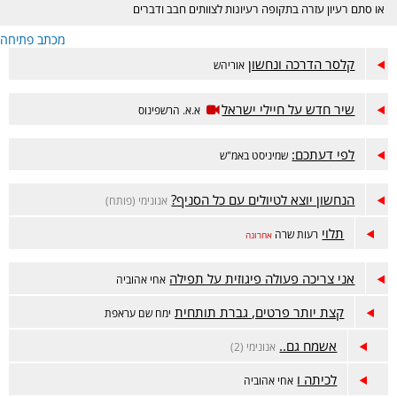
או סתם רעיון עזרה בתקופה רעיונות לצוותים חבב ודברים
הקשורים לתנועה. תהנו.
מכתב פתיחה
קלסר הדרכה ונחשון
אוריהש
שיר חדש על חיילי ישראל
א.א. הרשפינוס
לפי דעתכם:
שמיניסט באמ"ש
הנחשון יוצא לטיולים עם כל הסניף?
אנונימי (פותח)
תלוי
רעות שרה
אחרונה
אני צריכה פעולה פיגוזית על תפילה
אחי אהוביה
קצת יותר פרטים, גברת תותחית
ימח שם עראפת
אשמח גם..
אנונימי (2)
לכיתה ו
אחי אהוביה