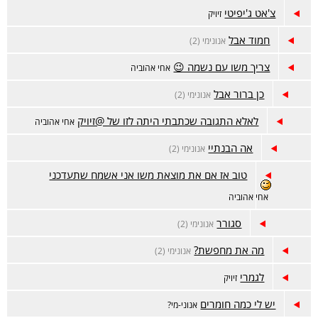
צ'אט ג'יפיטי
זיויק
חמוד אבל
אנונימי (2)
צריך משו עם נשמה 😉
אחי אהוביה
כן ברור אבל
אנונימי (2)
לאלא התגובה שכתבתי היתה לזו של @זיויק
אחי אהוביה
אה הבנתיי
אנונימי (2)
טוב אז אם את מוצאת משו אני אשמח שתעדכני
אחי אהוביה
סגורר
אנונימי (2)
מה את מחפשת?
אנונימי (2)
לגמרי
זיויק
יש לי כמה חומרים
אנוני-מי?