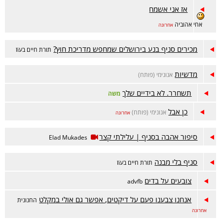
אז אני אשמח
אחי אהוביה
אחרונה
מכירים סניף בנע בירושלים שמחפש מדריכת חוץ?
תורת חיים בעiז
מדשיות
אנונימי (פותח)
תשחרר. לא בידיים שלך
משה
כן אבל
אנונימי (פותח)
אחרונה
סיפור אהבה בסניף | עלילתי קצר
Elad Mukades
סניף בלי מבנה
תורת חיים בעiז
צובעים על בדים
advfb
אנחנו צבענו פעם על דיקטים, אפשר גם אולי במקלט
החנונית
אחרונה