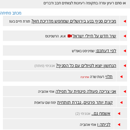
או סתם רעיון עזרה בתקופה רעיונות לצוותים חבב ודברים
הקשורים לתנועה. תהנו.
מכתב פתיחה
מכירים סניף בנע בירושלים שמחפש מדריכת חוץ?
תורת חיים בעiז
שיר חדש על חיילי ישראל
א.א. הרשפינוס
לפי דעתכם:
שמיניסט באמ"ש
הנחשון יוצא לטיולים עם כל הסניף?
אנונימי (פותח)
תלוי
רעות שרה
אחרונה
אני צריכה פעולה פיגוזית על תפילה
אחי אהוביה
קצת יותר פרטים, גברת תותחית
ימח שם עראפת
אשמח גם..
אנונימי (2)
לכיתה ו
אחי אהוביה