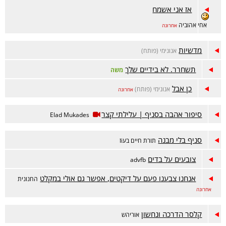
אז אני אשמח
אחי אהוביה
אחרונה
מדשיות
אנונימי (פותח)
תשחרר. לא בידיים שלך
משה
כן אבל
אנונימי (פותח)
אחרונה
סיפור אהבה בסניף | עלילתי קצר
Elad Mukades
סניף בלי מבנה
תורת חיים בעiז
צובעים על בדים
advfb
אנחנו צבענו פעם על דיקטים, אפשר גם אולי במקלט
החנונית
אחרונה
קלסר הדרכה ונחשון
אוריהש