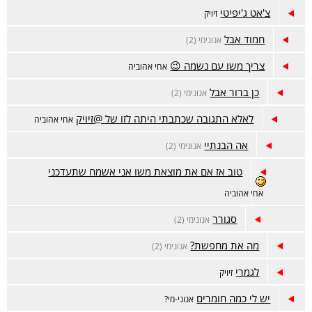
צ'אט ג'יפיטי
זיויק
חמוד אבל
אנונימי (2)
צריך משו עם נשמה 😉
אחי אהוביה
כן ברור אבל
אנונימי (2)
לאלא התגובה שכתבתי היתה לזו של @זיויק
אחי אהוביה
אה הבנתיי
אנונימי (2)
טוב אז אם את מוצאת משו אני אשמח שתעדכני
אחי אהוביה
סגורר
אנונימי (2)
מה את מחפשת?
אנונימי (2)
לגמרי
זיויק
יש לי כמה חומרים
אנוני-מי?