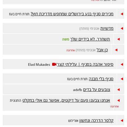
מכירים סניף בנע בירושלים שמחפש מדריכת חוץ?
תורת חיים בעiז
מדשיות
אנונימי (פותח)
תשחרר. לא בידיים שלך
משה
כן אבל
אנונימי (פותח)
אחרונה
סיפור אהבה בסניף | עלילתי קצר
Elad Mukades
סניף בלי מבנה
תורת חיים בעiז
צובעים על בדים
advfb
אנחנו צבענו פעם על דיקטים, אפשר גם אולי במקלט
החנונית
אחרונה
קלסר הדרכה ונחשון
אוריהש