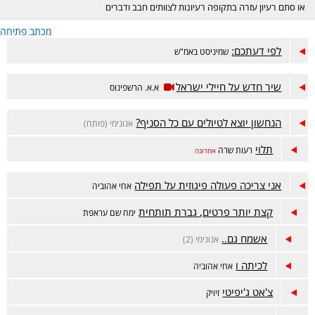
או סתם רעיון עזרה בתקופה רעיונות לצוותים חבב ודברים
הקשורים לתנועה. תהנו.
מכתב פתיחה
לפי דעתכם:
שמיניסט באמ"ש
שיר חדש על חיילי ישראל
א.א. הרשפינוס
הנחשון יוצא לטיולים עם כל הסניף?
אנונימי (פותח)
תלוי
רעות שרה
אחרונה
אני צריכה פעולה פיגוזית על תפילה
אחי אהוביה
קצת יותר פרטים, גברת תותחית
ימח שם עראפת
אשמח גם..
אנונימי (2)
לכיתה ו
אחי אהוביה
צ'אט ג'יפיטי
זיויק