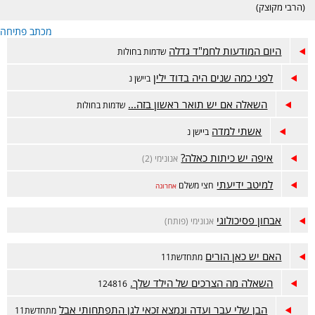
(הרבי מקוצק)
מכתב פתיחה
היום המודעות לחמ"ד גדלה
שדמות בחולות
לפני כמה שנים היה בדוד ילין
ביישן נ
השאלה אם יש תואר ראשון בזה...
שדמות בחולות
אשתי למדה
ביישן נ
איפה יש כיתות כאלה?
אנונימי (2)
למיטב ידיעתי
חצי משלם
אחרונה
אבחון פסיכולוגי
אנונימי (פותח)
האם יש כאן הורים
מתחדשת11
השאלה מה הצרכים של הילד שלך.
124816
הבן שלי עבר ועדה ונמצא זכאי לגן התפתחותי אבל
מתחדשת11