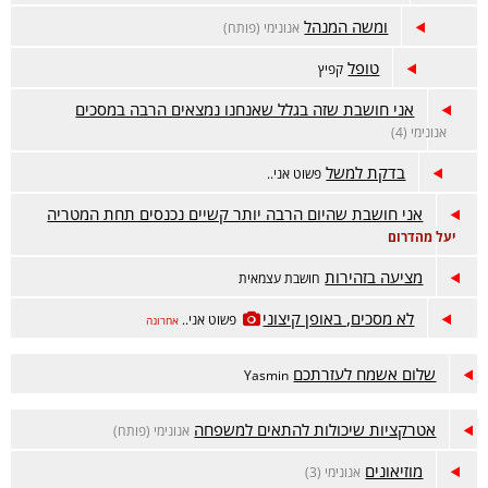
ומשה המנהל
אנונימי (פותח)
טופל
קפיץ
אני חושבת שזה בגלל שאנחנו נמצאים הרבה במסכים
אנונימי (4)
בדקת למשל
פשוט אני..
אני חושבת שהיום הרבה יותר קשיים נכנסים תחת המטריה
יעל מהדרום
מציעה בזהירות
חושבת עצמאית
לא מסכים, באופן קיצוני
פשוט אני..
אחרונה
שלום אשמח לעזרתכם
Yasmin
אטרקציות שיכולות להתאים למשפחה
אנונימי (פותח)
מוזיאונים
אנונימי (3)