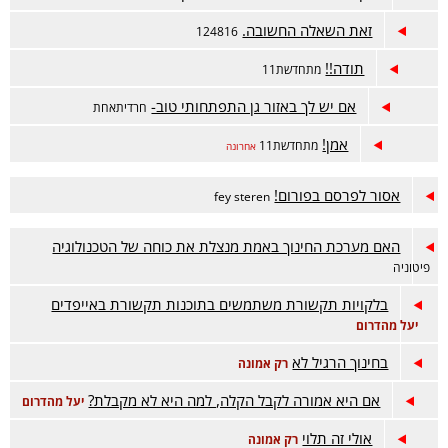
זאת השאלה החשובה.
124816
תודה!!
מתחדשת11
אם יש לך באזור גן התפתחותי טוב-
חרדיתאחת
אמן!
מתחדשת11
אחרונה
אסור לפרסם בפורום!
fey steren
האם מערכת החינוך באמת מנצלת את כוחה של הטכנולוגיה
פיטוניה
בלקויות תקשורת משתמשים בתוכנות תקשורת באייפדים
יעל מהדרום
בחינוך הרגיל לא
רק אמונה
אם היא אמורה לקבל הקלה, למה היא לא מקבלת?
יעל מהדרום
אולי זה תלוי
רק אמונה