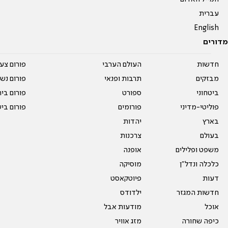
עברית
English
מדורים
חדשות
העולם הערבי
פורום צע
מבזקים
תרבות ופנאי
פורום נשו
ביטחוני
ספורט
פורום בי
פוליטי-מדיני
פורומים
פורום בי
בארץ
יהדות
בעולם
צרכנות
משפט ופלילים
אופנה
כלכלה ונדל"ן
מוסיקה
דעות
פיוטקאסט
חדשות המגזר
ילדודס
אוכל
מודעות אבל
כיפה שחורה
מזג אוויר