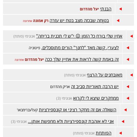
הבנתי
יעל מהדרום
בטןחה שבכזה מצב בטח יש עזרה
רק אמונה
אחרונה
אחין שלי בורח כל הזמן 😐 י"ש לי תכנית בריחה"
אנונימי (פותח)
לצערי, קשה מאד "לחנך" הורים מתוסכלים.
פיטוניה
זה באמת קשה לראות את אחיין שלך ככה
יעל מהדרום
אחרונה
מאובחנים על הרצף
אנונימי (פותח)
יש הרבה תאוריות סביב זה
אריק מהדרום
ממחקרים שיצא לי לקרוא
אנונימי (3)
השאלה אם זה מחקר רציני או קונספירציות
קעלעברימבאר
אני לא אוהבת קונספירציות ולא מחפשת אותן...
אנונימי (3)
הפותחת
אנונימי (פותח)