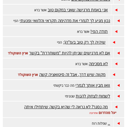
אני באמת מרגישה שאני במקום טוב
אשר ברא
נכון מגיע לך לגמרי את מדהימה תקראי והלוואי ופגעתי
הפי
תודה הפי!
אשר ברא
שיהיה לך רק טוב בעז"ה(:
הפי
אם לא מרגישים שניתן להיות "משוחררת" בקשר
ארץ השוקולד
לא מסכימה
אשר ברא
מקווה שיש דרך, אבל זה סיטואציה קשה
ארץ השוקולד
וואו מבין אותך לגמרי
מה כבר ביקשתי
לשמוח לצחוק להנות
שנונימי
מה נסגר? לא נראה לי שהיא בקשה שיתחילו איתה
יעל מהדרום
אחרונה
..
שפלות רוח