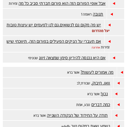
אבל אופי הפורום הזה הוא פורום חברתי סביב כל מה
זמירות
תגובה
ראומה1
יש פה מקום גם לנשואים.גם לנו לפעמים יש עיצות טובות
יעל מהדרום
אם תעברי על הניקים הפעילים בפורום הזה, תיווכחי שיש
זמירות
אחרונה
אם היא נכנסה להיריון סימן שמצאה זיווג
שנונימי
מה אמורים לעשות?
אשר ברא
וואו. חיבוק.
שבורת,לב
נכון!
אשר ברא
כמה דברים
טבע, אמת
תודה על החידוד של הנקודה השנייה
אשר ברא
נשמע שאת במקום טוב
advfb