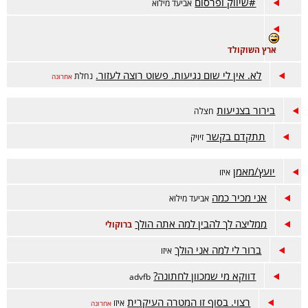
#שיווק ופרסום
אביעד מילוא
ארץ השוקולד
לא. אין לי שום נגיעות. פשוט רוצה לעזור.
נחלת
אחרונה
בירור בצניעות
חצלה
תתקדם בקשר
זיויק
יועץ/מאמן
איזו
אני מכיר כמה
אביעד מילוא
ממליצה לך להבין למה אתה הולך
ברוקולי
ברור לי למה אני הולך
איזו
דווקא מי שמכוון לחתונה?
advfb
רצוי. בסוף זו המטרה העיקרית
איזו
אחרונה