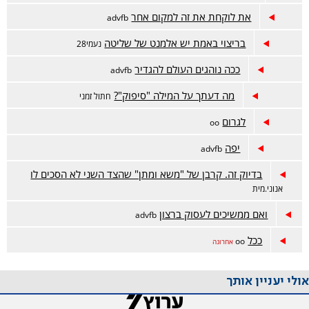
את לוקחת את זה למקום אחר
advfb
בריצוי באמת יש אלמנט של שליטה
נעמי28
ככה נוהגים העולם להגדיר
advfb
מה דעתך על המילה "סיפוק"?
חתול זמני
לגרום
oo
יפה
advfb
בדיוק זה. קרבן של "משא ומתן" שהצד השני לא הסכים לו
אנוני.מית
ואם ממשיכים לעסוק ברצון
advfb
ככל
oo
אחרונה
אולי יעניין אותך