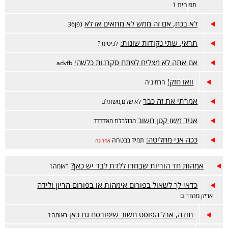
תפוחית 1
לא בכח, אם זה ממש לא מתאים אז לא
גפן36
תראי, שתי נקודות שונות:
לגיטימי?
אם אתה לא מצליח לפתח סקרנות כלשהי
advfb
וואו חזק!
הרמוניה
אמרתי את זה כבר
לא שלם,משתלם
אגיד משו קטן חשוב
מבולבלת מאדדדד
ככה אני מחליטה:
תמיד בבטחה
אחרונה
אמהות חד הוריות שבחרו ללדת לבד יש כאן?
ראומה1
כדאי לך לשאול בפורום אימהות או בפורום הריון ולידה
אריק מהדרום
תודה, אבל הפוסט חשוב שיפורסם גם כאן
ראומה1