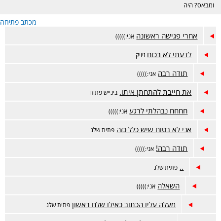
ומבאס? היה
דווקא מוצלח אבל
מכתב פתיחה
מתלבטים? מזל
טוב? זה המקום.
אחרי פגישה ראשונה
אני:)))))
לדעתי לא בכוח
זיויק
תודה רבה
אני:)))))
את חייבת להתחתן איתו.
בינייש פתוח
חחחח נבהלתי לרגע
אני:)))))
אני לא בטוח שיש כלל כזה
פתית שלג
תודה רבה!
אני:)))))
..
פתית שלג
השאלה
אני:)))))
מעלה עליו הכתוב כאילו שלח ראשון
פתית שלג