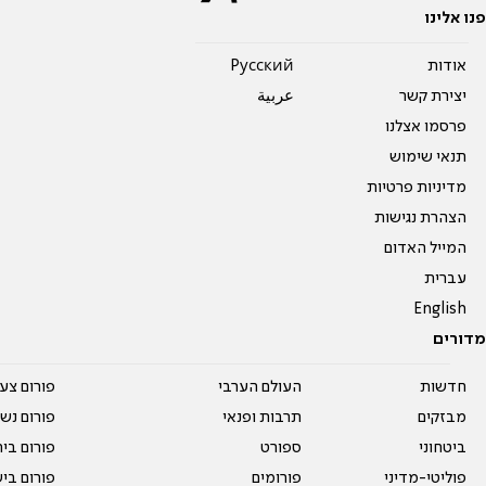
פנו אלינו
אודות
Pусский
יצירת קשר
عربية
פרסמו אצלנו
תנאי שימוש
מדיניות פרטיות
הצהרת נגישות
המייל האדום
עברית
English
מדורים
חדשות
העולם הערבי
פורום צע
מבזקים
תרבות ופנאי
פורום נשו
ביטחוני
ספורט
פורום בי
פוליטי-מדיני
פורומים
פורום בי