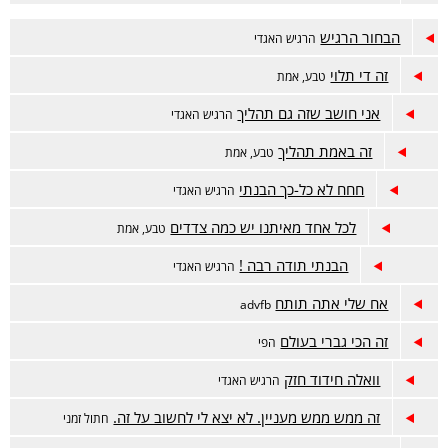
הבחור הרגיש
הרגיש האגדי
זה די תלוי
טבע, אמת
אני חושב שזה גם תהליך
הרגיש האגדי
זה באמת תהליך
טבע, אמת
חחח לא כל-כך הבנתי
הרגיש האגדי
לכל אחד מאיתנו יש כמה צדדים
טבע, אמת
הבנתי תודה רבה !
הרגיש האגדי
אח שלי אתה תותח
advfb
זה הכי גברי בעולם
הפי
וואלה חידוד חזק
הרגיש האגדי
זה ממש ממש מעניין. לא יצא לי לחשוב על זה.
חתול זמני