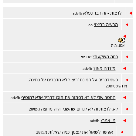
לרצות - זה דבר נפלא
advfb
הבעיה בריצוי
oo
אנוני.מית
כמה השקעת?
שנונימי
מזדהה מאוד
advfb
כשמדברים על המונח 'ריצוי' לא מדברים על נתינה.
מדרשיסטית20
המסר שלי לא בא לסתור את תוכן דבריך אלא להוסיף
advfb
לא, לרצות זה לא לגרום שהשני יהיה מרוצה
נעמי28
מי אמר?
advfb
אפשר לשאול את עצמך כמה שאלות
נעמי28