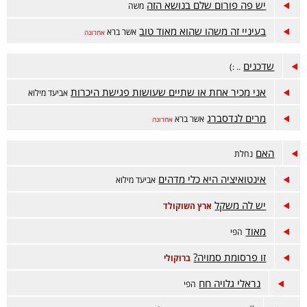
יש פה פורום שלם בנושא הזה
משה
בעיניי זה משהו שהוא מאוד טוב
אשר ברא
אחרונה
שדכנים
.. :)
אני מכיר אחת או שתיים שעושות פגישת היכרות
אביעד מילוא
מרים לנדסברג
אשר ברא
אחרונה
האם
נחלת
אינטואיציה היא כלי מדהים
אביעד מילוא
יש לה משקל
ארץ השוקולד
מאוד
הפי
זו פרסומת סמויה?
ברוקולי
נראלי גלויה חח
הפי