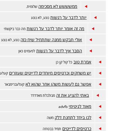
ממשששש לא מסכימה
שלומית.
יותר לדבר על רגשות
נוגע, לא נוגע
מה זה אומר יותר לדבר על רגשות
מה כבר ביקשתי
אולי תבקש ממנה שתתחיל שיח כזה
נוגע, לא נוגע
הסבר איך לדבר על רגשות
לפעמים כאן
אמרת טוב
כל קול קן כן
יש משחקים וכרטיסים מיוחדים לדייטים שעוזרים
קעלעב
אפשר גם לעשות משהו אחר שהוא לא
קעלעברימבאר
באתי להציע את זה
מבולבלת מאדדדד
מאוד לגיטימי
advfb
לכו ביחד לתחנת דלק
משה
כרטיסים לדייטים
תמיד בבטחה