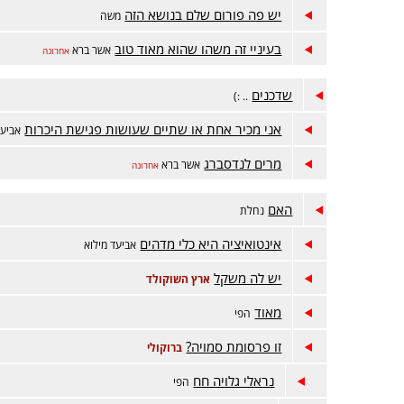
יש פה פורום שלם בנושא הזה
משה
בעיניי זה משהו שהוא מאוד טוב
אשר ברא
אחרונה
שדכנים
.. :)
אני מכיר אחת או שתיים שעושות פגישת היכרות
אביעד
מרים לנדסברג
אשר ברא
אחרונה
האם
נחלת
אינטואיציה היא כלי מדהים
אביעד מילוא
יש לה משקל
ארץ השוקולד
מאוד
הפי
זו פרסומת סמויה?
ברוקולי
נראלי גלויה חח
הפי