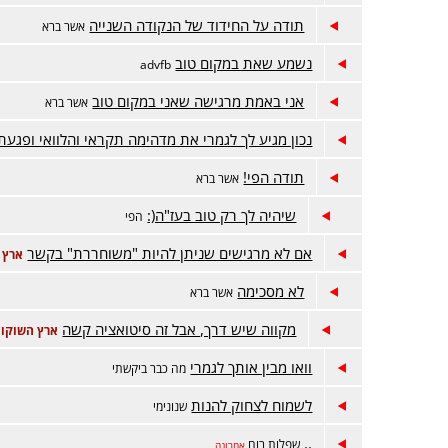
תודה על החידוד של הנקודה השנייה
אשר ברא
נשמע שאת במקום טוב
advfb
אני באמת מרגישה שאני במקום טוב
אשר ברא
נכון מגיע לך לגמרי את מדהימה תקראי והלוואי ופגעת
תודה הפי!
אשר ברא
שיהיה לך רק טוב בעז"ה(:
הפי
אם לא מרגישים שניתן להיות "משוחררת" בקשר
ארץ 
לא מסכימה
אשר ברא
מקווה שיש דרך, אבל זה סיטואציה קשה
ארץ השוקול
וואו מבין אותך לגמרי
מה כבר ביקשתי
לשמוח לצחוק להנות
שנונימי
..
שפלות רוח
אחרונה