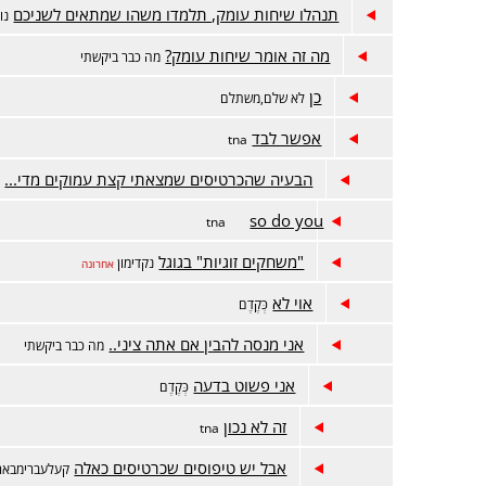
תנהלו שיחות עומק, תלמדו משהו שמתאים לשניכם
נו
מה זה אומר שיחות עומק?
מה כבר ביקשתי
כן
לא שלם,משתלם
אפשר לבד
tna
הבעיה שהכרטיסים שמצאתי קצת עמוקים מדי...
מ
so do you
tna
"משחקים זוגיות" בגוגל
נקדימון
אחרונה
אוי לא
כְּקֶדֶם
אני מנסה להבין אם אתה ציני..
מה כבר ביקשתי
אני פשוט בדעה
כְּקֶדֶם
זה לא נכון
tna
אבל יש טיפוסים שכרטיסים כאלה
קעלעברימבאר