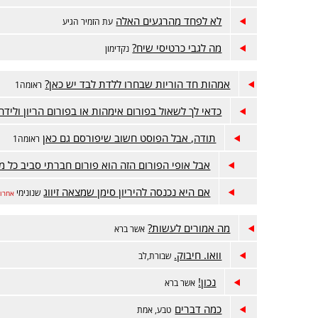
לא לפחד מהרגעים האלה
עת הזמיר הגיע
מה לגבי כרטיסי שיח?
נקדימון
אמהות חד הוריות שבחרו ללדת לבד יש כאן?
ראומה1
כדאי לך לשאול בפורום אימהות או בפורום הריון ולידה
תודה, אבל הפוסט חשוב שיפורסם גם כאן
ראומה1
אבל אופי הפורום הזה הוא פורום חברתי סביב כל מ
אם היא נכנסה להיריון סימן שמצאה זיווג
שנונימי
אחרונ
מה אמורים לעשות?
אשר ברא
וואו. חיבוק.
שבורת,לב
נכון!
אשר ברא
כמה דברים
טבע, אמת