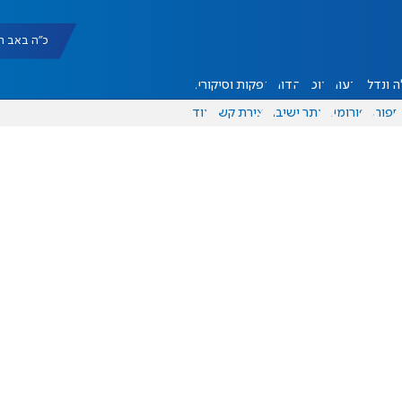
כ"ה באב תשפ"ו |
 ונדל"ן
דעות
אוכל
יהדות
הפקות וסיקורים
ספורט
פורומים
אתר ישיבה
יצירת קשר
עוד