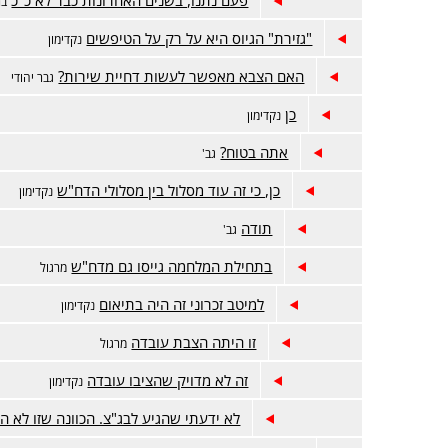
בר
"גזירת" הגיוס היא על רק על הטיפשים
נקדימון
האם הצבא מאפשר לעשות דחיית שירות?
גבר יהודי
כן
נקדימון
אתה בטוח?
גב'
כן, כי זה עוד מסלול בין מסלולי הדח"ש
נקדימון
תודה
גב'
בתחילת המלחמה גייסו גם מדח"ש
מרגול
למיטב זכרוני זה היה בתיאום
נקדימון
זו היתה הצבת עובדה
מרגול
זה לא מדויק שהציבו עובדה
נקדימון
לא ידעתי שהגיע לבג"צ. הכוונה שזו לא 