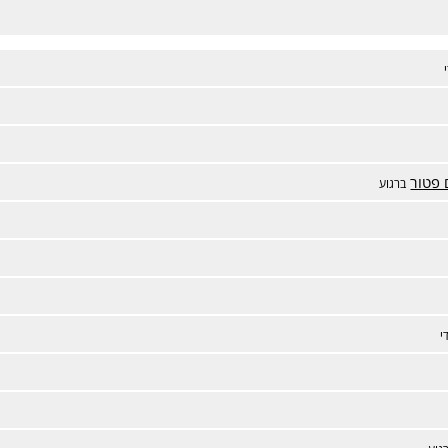
 פטור
ברגוע
י