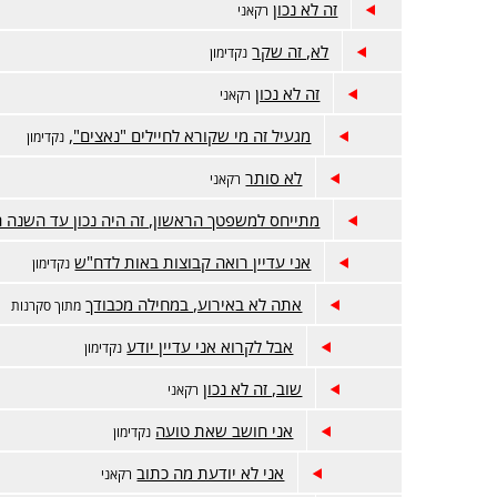
זה לא נכון
רקאני
לא, זה שקר
נקדימון
זה לא נכון
רקאני
מגעיל זה מי שקורא לחיילים "נאצים",
נקדימון
לא סותר
רקאני
מתייחס למשפטך הראשון, זה היה נכון עד השנה 
אני עדיין רואה קבוצות באות לדח"ש
נקדימון
אתה לא באירוע, במחילה מכבודך
מתוך סקרנות
אבל לקרוא אני עדיין יודע
נקדימון
שוב, זה לא נכון
רקאני
אני חושב שאת טועה
נקדימון
אני לא יודעת מה כתוב
רקאני