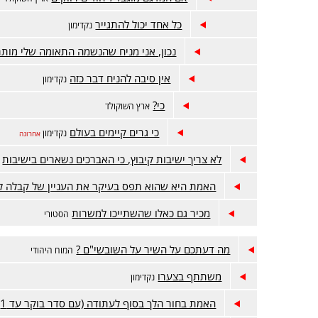
כל אחד יכול להתגייר
נקדימון
נכון, אני מניח שהנשמה התאומה שלי מותר
אין סיבה להניח דבר כזה
נקדימון
כי?
ארץ השוקולד
כי גרים קיימים בעולם
נקדימון
אחרונה
לא צריך ישיבות קיבוץ, כי האברכים נשארים בישיבות
האמת היא שהוא תפס בעיקר את העניין של קבלה 
מכיר גם כאלו שהשתייכו למשרות
הסטורי
מה דעתכם על השיר על השובשי"ם ?
המוח היהודי
משתתף בצערו
נקדימון
האמת בחור הלך בסוף לעתודה (עם סדר בוקר עד 1)