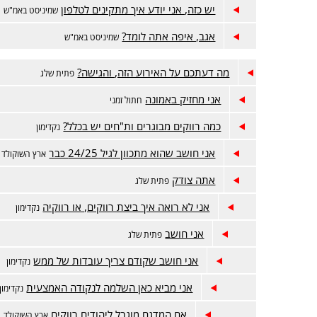
יש כזה, אני יודע איך מתקינים לטלפון
שמיניסט באמ"ש
אגב, איפה אתה לומד?
שמיניסט באמ"ש
מה דעתכם על האירוע הזה, והגישה?
פתית שלג
אני מחזיק באמונה
חתול זמני
כמה רווקים מבוגרים ות"חים יש בכלל?
נקדימון
אני חושב שהוא מתכוון לגיל 24/25 כבר
ארץ השוקולד
אתה צודק
פתית שלג
אני לא רואה איך ביצת רווקים, או רווקיה
נקדימון
אני חושב
פתית שלג
אני חושב שקודם צריך עובדות של ממש
נקדימון
אני מביא כאן השלמה לנקודה האמצעית
נקדימון
אם המדגם מוגבל ליהודים רווקים
ארץ השוקולד