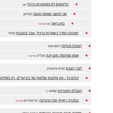
הליטאים לא ממשיכים כרגיל
oo
אני חושב שאתה טועה
נקדימון
בא נראה
oo
אחרונה
ישיבות הסדר נשארות כרגיל, אבל בכוננות
מרגול
ישיבת מעלות
גיימס פוטר
אממ סטיגמה מעניינת
פצל"פ
אחרונה
לגבי הצבא
אורות ופיצוצים
קודם כל - אין פלוגות שלמות של בינישי"ם, רק מחלקו
הגבלת המערכת
שמחה :)
במקרה ראיתי את ההודעה
יעל מהדרום
אחרונה
תלמוד תורה מורשה ירושלים