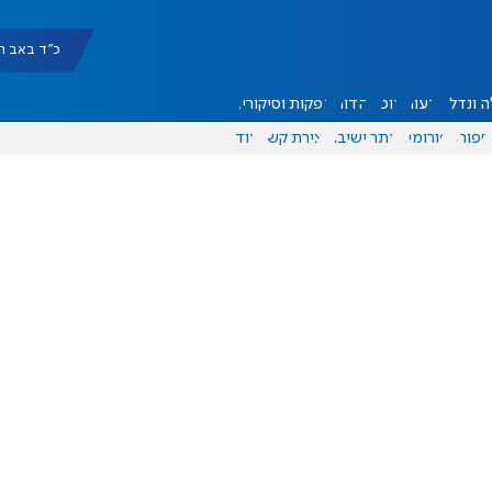
כ"ד באב תשפ"ו |
 ונדל"ן
דעות
אוכל
יהדות
הפקות וסיקורים
ספורט
פורומים
אתר ישיבה
יצירת קשר
עוד