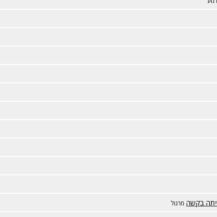
גוע
היתה בקשה
מרגול