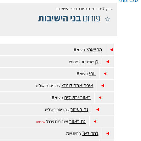
מצב תורני
ערוץ 7
פורומים
פורום בני הישיבות
פורום
בני הישיבות
החייאה?
טעמי🍫
כן
שמיניסט באמ"ש
יופי
טעמי🍫
איפה אתה לומד?
שמיניסט באמ"ש
באזור ירושלים
טעמי🍫
גם באיזור
שמיניסט באמ"ש
גם באזור
איגנוטוס פברל
אחרונה
למה לא?
פתית שלג