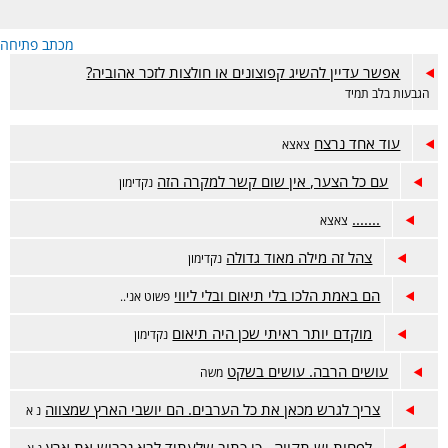
מכתב פתיחה
אפשר עדיין להשיג קפוצונים או חולצות לזכר אהוביה?
הגבעות בלב תמיד
עוד אחד נרצח
צאצא
עם כל הצער, אין שום קשר למקרה הזה
נקדימון
.......
צאצא
צהל זה מילה מאוד גדולה
נקדימון
הם באמת הלכו בלי תיאום ובלי ליווי
פשוט אני..
מוקדם יותר ראיתי שכן היה תיאום
נקדימון
עושים הרבה. עושים בשקט
משה
צריך לגרש מכאן את כל הערבים. הם יושבי הארץ שמצווה
נ א
לפחות יש תקווה.. כי כתוב שלעתיד לבא נכבוש את ארץ