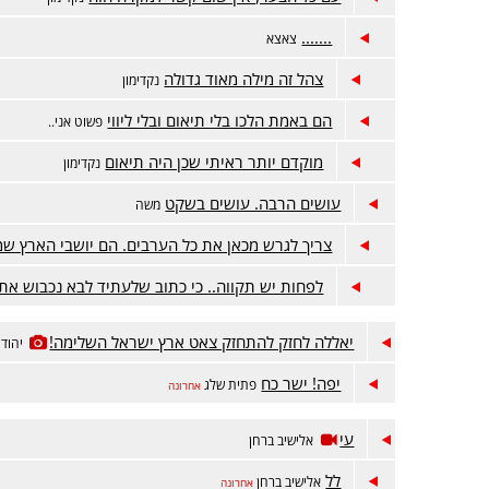
.......
צאצא
צהל זה מילה מאוד גדולה
נקדימון
הם באמת הלכו בלי תיאום ובלי ליווי
פשוט אני..
מוקדם יותר ראיתי שכן היה תיאום
נקדימון
עושים הרבה. עושים בשקט
משה
צריך לגרש מכאן את כל הערבים. הם יושבי הארץ שמ
לפחות יש תקווה.. כי כתוב שלעתיד לבא נכבוש את
יאללה לחזק להתחזק צאט ארץ ישראל השלימה!
יהוד
יפה! ישר כח
פתית שלג
אחרונה
עי
אלישיב ברחן
לל
אלישיב ברחן
אחרונה