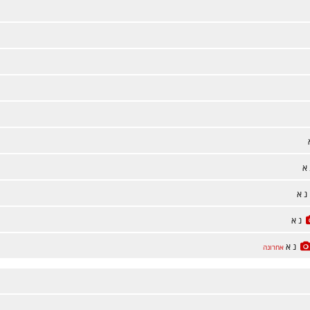
 א
נ א
נ א
נ א
אחרונה