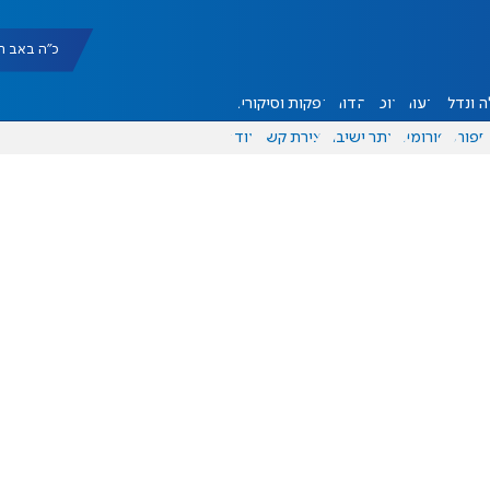
כ"ה באב תשפ"ו |
 ונדל"ן
דעות
אוכל
יהדות
הפקות וסיקורים
ספורט
פורומים
אתר ישיבה
יצירת קשר
עוד