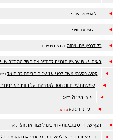
...
ל המשוגע היחידי
..
ל המשוגע היחידי
כל דכפין ייתי ויחזה
ימח שם עראפת
ראיתי שיש עכשיו תוכנית להחזיר את השליטה לכביש 449
קטע. נסעתי משם לפני 10 שנים הביתה לבית אל
משה
שמעתם על חוות חסד לאברהם ועל חוות האורנים לי
איזה מידע?
רקאני
כל מידע
נ א
אחרונה
רצף של הרס בגבעות - חייבים לעצור את זה!!
נ א
תנו עצות מה כדאי לעשות כדי למנוע את ההרס הזה?