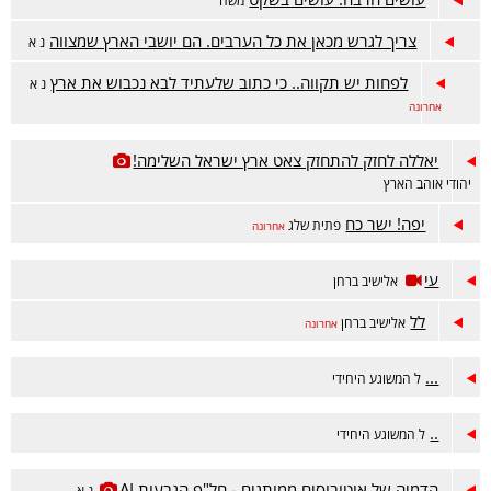
משה
צריך לגרש מכאן את כל הערבים. הם יושבי הארץ שמצווה
נ א
לפחות יש תקווה.. כי כתוב שלעתיד לבא נכבוש את ארץ
נ א
אחרונה
יאללה לחזק להתחזק צאט ארץ ישראל השלימה!
יהודי אוהב הארץ
יפה! ישר כח
פתית שלג
אחרונה
עי
אלישיב ברחן
לל
אלישיב ברחן
אחרונה
...
ל המשוגע היחידי
..
ל המשוגע היחידי
הדמיה של אוטובוסים ממותגים - חל"פ הגבעות AI
נ א