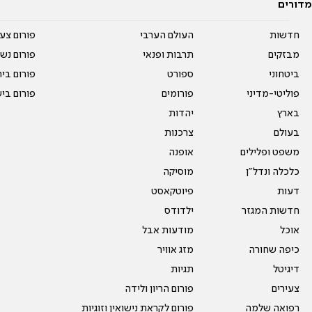
מדורים
חדשות
העולם הערבי
פורום צע
מבזקים
תרבות ופנאי
פורום נשו
ביטחוני
ספורט
פורום בי
פוליטי-מדיני
פורומים
פורום בי
בארץ
יהדות
בעולם
צרכנות
משפט ופלילים
אופנה
כלכלה ונדל"ן
מוסיקה
דעות
פיוטקאסט
חדשות המגזר
ילדודס
אוכל
מודעות אבל
כיפה שחורה
מזג אוויר
דיגיטל
תגיות
צעירים
פורום הריון ולידה
רפואה שלמה
פורום לקראת נישואין וזוגיות