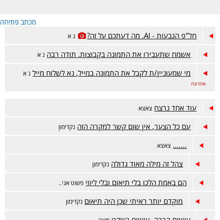
מכתב פתיחה
חל"פ הגבעות - AI. מה דעתכם על זה?
נ א
אשמח שתעבירו את התמונה בקבוצות. תודה רבה
נ א
מי שמעוניין/ת לקבל את התמונה במייל, נא לשלוח מייל
נ א
אחרונה
עוד אחד נרצח
צאצא
עם כל הצער, אין שום קשר למקרה הזה
נקדימון
.......
צאצא
צהל זה מילה מאוד גדולה
נקדימון
הם באמת הלכו בלי תיאום ובלי ליווי
פשוט אני..
מוקדם יותר ראיתי שכן היה תיאום
נקדימון
עושים הרבה. עושים בשקט