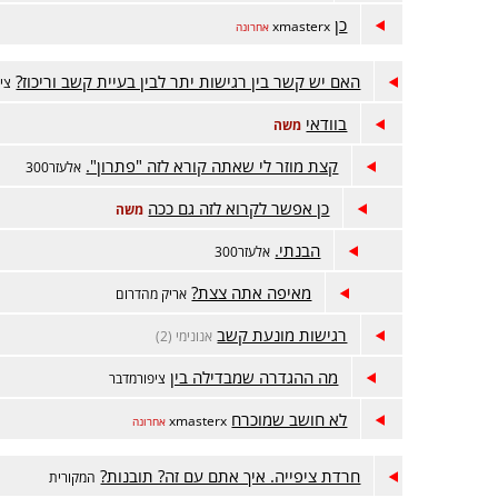
כן
xmasterx
אחרונה
האם יש קשר בין רגישות יתר לבין בעיית קשב וריכוז?
צי
בוודאי
משה
קצת מוזר לי שאתה קורא לזה "פתרון".
אלעזר300
כן אפשר לקרוא לזה גם ככה
משה
הבנתי.
אלעזר300
מאיפה אתה צצת?
אריק מהדרום
רגישות מונעת קשב
אנונימי (2)
מה ההגדרה שמבדילה בין
ציפורמדבר
לא חושב שמוכרח
xmasterx
אחרונה
חרדת ציפייה. איך אתם עם זה? תובנות?
המקורית