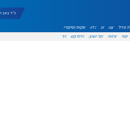
כ"ד באב תשפ"ו |
 ונדל"ן
דעות
אוכל
יהדות
הפקות וסיקורים
ספורט
פורומים
אתר ישיבה
יצירת קשר
עוד