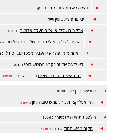
וואלה לא ממש יודעת...
ניגון🌿
אני מחפשת...
נתן סייה
אבל בירושלים או אזור מעלה אדומים
נתן סייה
את יכולה להביא לי מספר של בת משם?תודהה
אממ מעדיפה לא להעביר מספרים... סורי!!
ניג
לא ידעת אם זה נקרא ממשש דוסי
ניגון🌿
גם ראשית כזה בירושלים
תודה ל-ה' יתברך
אחרונה
מחפשת לבן שלי
מתנסה
היי אפליקציית נוהג ממש טובה
ניגון🌿
אחרונה
אולפנת תהילה
לא בטוחה ב100%
מקום ממש חמוד
אמונה :)
אחרונה