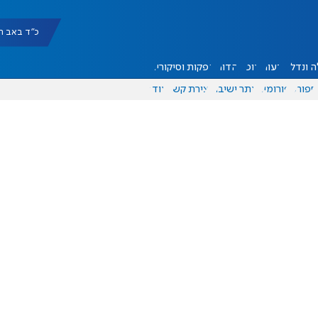
כ"ד באב תשפ"ו |
 ונדל"ן
דעות
אוכל
יהדות
הפקות וסיקורים
ספורט
פורומים
אתר ישיבה
יצירת קשר
עוד