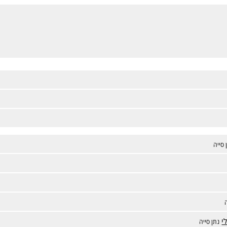
 סייה
י
נתן סייה