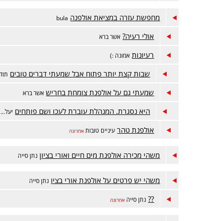
מחפשת עזרה במציאת אולפנה
bula
אולי רעיה?
אשר ברא
רעיונות
אמונה :)
שבות קצת יותר פתוח אבל שמעתי דברים טובים
תודה
שמעתי גם על אולפנת צומחת בחריש
אשר ברא
היא נסגרת. המנהלת עוברת לעכו ושם פותחים
יעל...
אולפנת טהר
עיניים טובות
אחרונה
משהי מכירה אולפנת מים חיים ואורי בציון
נתן סייה
משהי יש פרטים על אולפנת אורי בציו
נתן סייה
??
נתן סייה
אחרונה