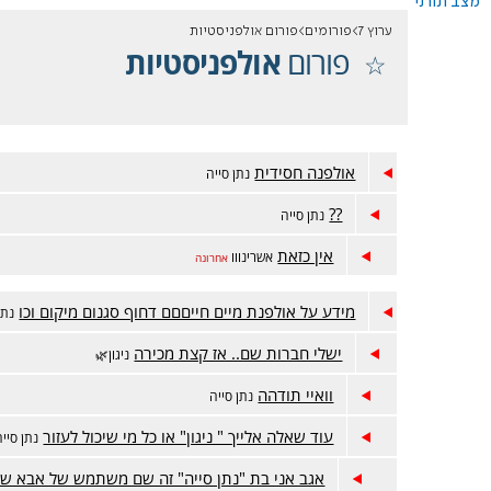
מצב תורני
ערוץ 7
פורומים
פורום אולפניסטיות
פורום
אולפניסטיות
אולפנה חסידית
נתן סייה
??
נתן סייה
אין כזאת
אשרינווו
אחרונה
מידע על אולפנת מיים חייםםם דחוף סגנום מיקום וכו
נתן
ישלי חברות שם.. אז קצת מכירה
ניגון🌿
וואיי תודהה
נתן סייה
עוד שאלה אלייך " ניגון" או כל מי שיכול לעזור
נתן סייה
אגב אני בת "נתן סייה" זה שם משתמש של אבא של