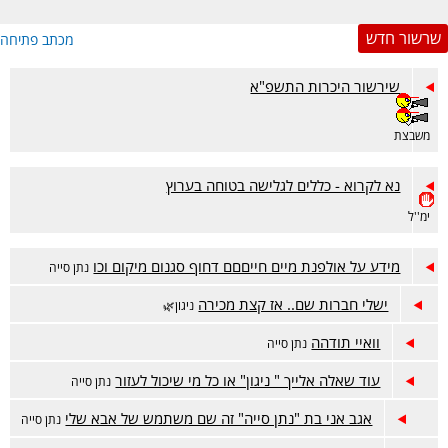
שרשור חדש
מכתב פתיחה
שירשור היכרות התשפ"א
משבצת
נא לקרוא - כללים לגלישה בטוחה בערוץ
ימ''ל
מידע על אולפנת מיים חייםםם דחוף סגנום מיקום וכו
נתן סייה
ישלי חברות שם.. אז קצת מכירה
ניגון🌿
וואיי תודהה
נתן סייה
עוד שאלה אלייך " ניגון" או כל מי שיכול לעזור
נתן סייה
אגב אני בת "נתן סייה" זה שם משתמש של אבא שלי
נתן סייה