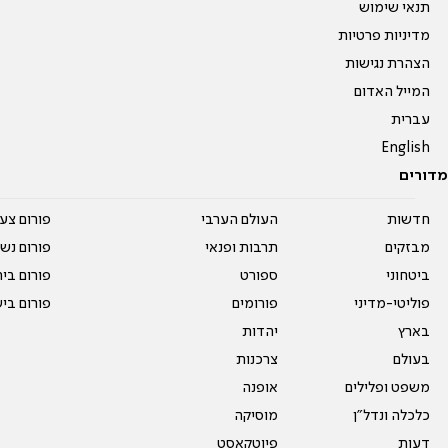
תנאי שימוש
מדיניות פרטיות
הצהרת נגישות
המייל האדום
עברית
English
מדורים
חדשות
העולם הערבי
פורום צע
מבזקים
תרבות ופנאי
פורום נשו
ביטחוני
ספורט
פורום בי
פוליטי-מדיני
פורומים
פורום בי
בארץ
יהדות
בעולם
צרכנות
משפט ופלילים
אופנה
כלכלה ונדל"ן
מוסיקה
דעות
פיוטקאסט