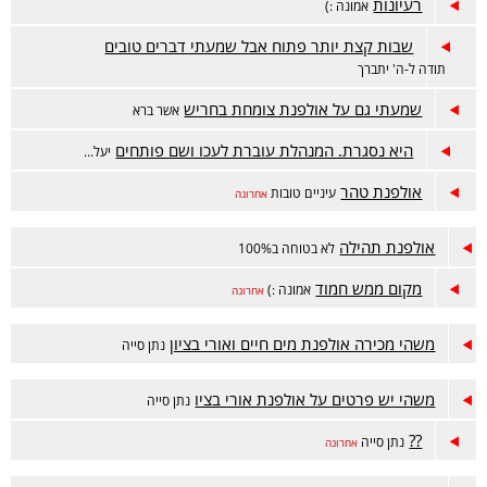
רעיונות
אמונה :)
שבות קצת יותר פתוח אבל שמעתי דברים טובים
תודה ל-ה' יתברך
שמעתי גם על אולפנת צומחת בחריש
אשר ברא
היא נסגרת. המנהלת עוברת לעכו ושם פותחים
יעל...
אולפנת טהר
עיניים טובות
אחרונה
אולפנת תהילה
לא בטוחה ב100%
מקום ממש חמוד
אמונה :)
אחרונה
משהי מכירה אולפנת מים חיים ואורי בציון
נתן סייה
משהי יש פרטים על אולפנת אורי בציו
נתן סייה
??
נתן סייה
אחרונה