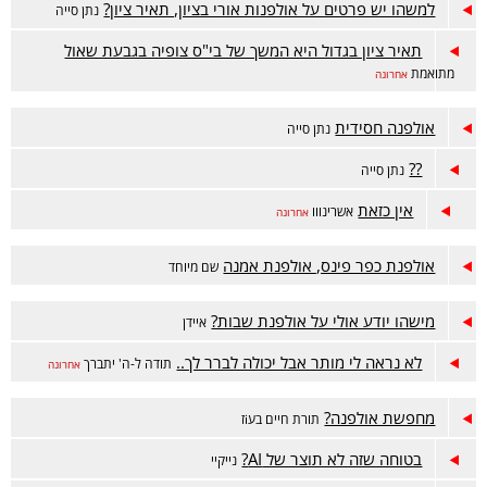
למשהו יש פרטים על אולפנות אורי בציון, תאיר ציון?
נתן סייה
תאיר ציון בגדול היא המשך של בי"ס צופיה בגבעת שאול
מתואמת
אחרונה
אולפנה חסידית
נתן סייה
??
נתן סייה
אין כזאת
אשרינווו
אחרונה
אולפנת כפר פינס, אולפנת אמנה
שם מיוחד
מישהו יודע אולי על אולפנת שבות?
איידן
לא נראה לי מותר אבל יכולה לברר לך..
תודה ל-ה' יתברך
אחרונה
מחפשת אולפנה?
תורת חיים בעiז
בטוחה שזה לא תוצר של AI?
נייקיי