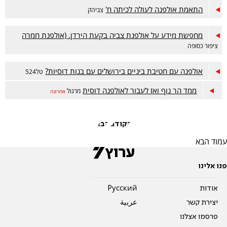
התאמת אולפנה לעולה לכיתה ח'
צביהק
מחפשת מידע על אולפנת צביה בקעת הירדן. (אולפנת חמרה
ציפור כסופה
אולפנה עם חטיבת ביניים בירושלים עם בנות דוסיות?
טל524
ממד הר נוף ואז לעבור לאולפנה דוסית
מרגול
אחרונה
הקודם
הבא
עמוד הבא
פנו אלינו
אודות
Pусский
יצירת קשר
عربية
פרסמו אצלנו