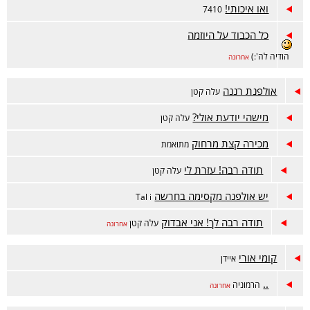
ואו איכותי!
7410
כל הכבוד על היוזמה
הודיה לה':)
אחרונה
אולפנת רננה
עלה קטן
מישהי יודעת אולי?
עלה קטן
מכירה קצת מרחוק
מתואמת
תודה רבה! עזרת לי
עלה קטן
יש אולפנה מקסימה בחרשה
Tal i
תודה רבה לך! אני אבדוק
עלה קטן
אחרונה
קומי אורי
איידן
..
הרמוניה
אחרונה