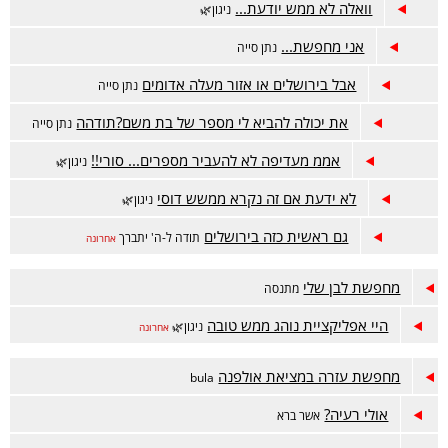
וואלה לא ממש יודעת...
ניגון🌿
אני מחפשת...
נתן סייה
אבל בירושלים או אזור מעלה אדומים
נתן סייה
את יכולה להביא לי מספר של בת משם?תודהה
נתן סייה
אממ מעדיפה לא להעביר מספרים... סורי!!
ניגון🌿
לא ידעת אם זה נקרא ממשש דוסי
ניגון🌿
גם ראשית כזה בירושלים
תודה ל-ה' יתברך
אחרונה
מחפשת לבן שלי
מתנסה
היי אפליקציית נוהג ממש טובה
ניגון🌿
אחרונה
מחפשת עזרה במציאת אולפנה
bula
אולי רעיה?
אשר ברא