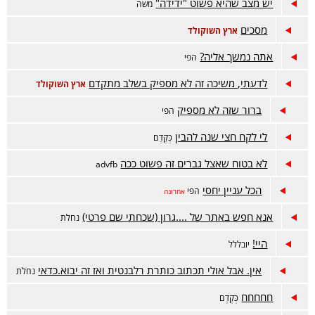
יש מצב שהיא פשוט "ידידה"
משה
מסכים
ארץ השוקולד
אתה נמשך אליה?
הפי
לדעתי, משיכה זה לא מספיק בשלב מתקדם
ארץ השוקולד
ברור שזה לא מספיק
הפי
לי לקח חצי שנה להבין
כְּקֶדֶם
לא בטוח שאצל גברים זה פשוט ככה
advfb
הכל עניין יחסי
הפי
אחרונה
אנא חפש באתר של ....גרון (שכחתי שם פרטי)
נחלת
היי!
יובללל
אין. אבל אולי תכתוב כותרת רלבנטית ואז זה יבוא.כדאי
נחלת
חחחחח
כְּקֶדֶם