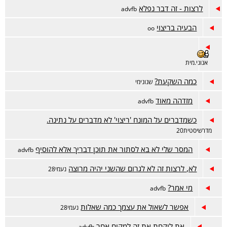
לרצות - זה דבר נפלא
advfb
הבעיה בריצוי
oo
אנוני.מית
כמה השקעת?
שנונימי
מזדהה מאוד
advfb
כשמדברים על המונח 'ריצוי' לא מדברים על נתינה.
מדרשיסטית20
המסר שלי לא בא לסתור את תוכן דבריך אלא להוסיף
advfb
לא, לרצות זה לא לגרום שהשני יהיה מרוצה
נעמי28
מי אמר?
advfb
אפשר לשאול את עצמך כמה שאלות
נעמי28
את לוקחת את זה למקום אחר
advfb