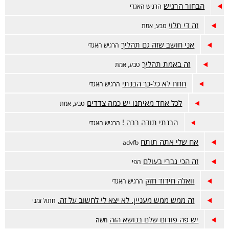
הבחור הרגיש
הרגיש האגדי
זה די תלוי
טבע, אמת
אני חושב שזה גם תהליך
הרגיש האגדי
זה באמת תהליך
טבע, אמת
חחח לא כל-כך הבנתי
הרגיש האגדי
לכל אחד מאיתנו יש כמה צדדים
טבע, אמת
הבנתי תודה רבה !
הרגיש האגדי
אח שלי אתה תותח
advfb
זה הכי גברי בעולם
הפי
וואלה חידוד חזק
הרגיש האגדי
זה ממש ממש מעניין. לא יצא לי לחשוב על זה.
חתול זמני
יש פה פורום שלם בנושא הזה
משה