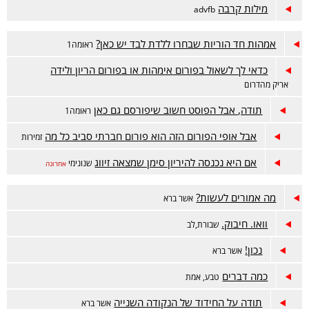
מילות קרבה
advfb
אמהות חד הוריות שבחרו ללדת לבד יש כאן?
ראומה1
כדאי לך לשאול בפורום אימהות או בפורום הריון ולידה
אריק מהדרום
תודה, אבל הפוסט חשוב שיפורסם גם כאן
ראומה1
אבל אופי הפורום הזה הוא פורום חברתי סביב כל מה
זמירות
אם היא נכנסה להיריון סימן שמצאה זיווג
שנונימי
אחרונה
מה אמורים לעשות?
אשר ברא
וואו. חיבוק.
שבורת,לב
נכון!
אשר ברא
כמה דברים
טבע, אמת
תודה על החידוד של הנקודה השנייה
אשר ברא