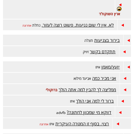
ארץ השוקולד
לא. אין לי שום נגיעות. פשוט רוצה לעזור.
נחלת
אחרונה
בירור בצניעות
חצלה
תתקדם בקשר
זיויק
יועץ/מאמן
איזו
אני מכיר כמה
אביעד מילוא
ממליצה לך להבין למה אתה הולך
ברוקולי
ברור לי למה אני הולך
איזו
דווקא מי שמכוון לחתונה?
advfb
רצוי. בסוף זו המטרה העיקרית
איזו
אחרונה