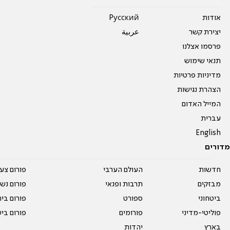
אודות
Pусский
יצירת קשר
عربية
פרסמו אצלנו
תנאי שימוש
מדיניות פרטיות
הצהרת נגישות
המייל האדום
עברית
English
מדורים
חדשות
העולם הערבי
פורום צע
מבזקים
תרבות ופנאי
פורום נשו
ביטחוני
ספורט
פורום בי
פוליטי-מדיני
פורומים
פורום בי
בארץ
יהדות