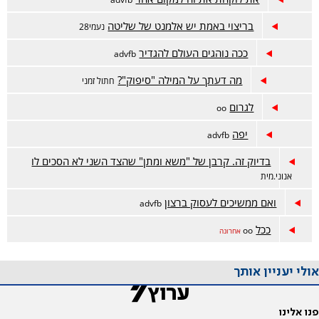
בריצוי באמת יש אלמנט של שליטה
נעמי28
ככה נוהגים העולם להגדיר
advfb
מה דעתך על המילה "סיפוק"?
חתול זמני
לגרום
oo
יפה
advfb
בדיוק זה. קרבן של "משא ומתן" שהצד השני לא הסכים לו
אנוני.מית
ואם ממשיכים לעסוק ברצון
advfb
ככל
oo
אחרונה
אולי יעניין אותך
פנו אלינו