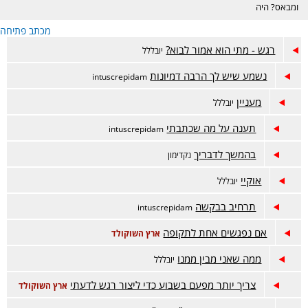
ומבאס? היה
דווקא מוצלח אבל
מכתב פתיחה
מתלבטים? מזל
טוב? זה המקום.
רגש - מתי הוא אמור לבוא?
יובללל
נשמע שיש לך הרבה דמיונות
intuscrepidam
מעניין
יובללל
תענה על מה שכתבתי
intuscrepidam
בהמשך לדבריך
נקדימון
אוקיי
יובללל
תרחיב בבקשה
intuscrepidam
אם נפגשים אחת לתקופה
ארץ השוקולד
ממה שאני מבין ממנו
יובללל
צריך יותר מפעם בשבוע כדי ליצור רגש לדעתי
ארץ השוקולד