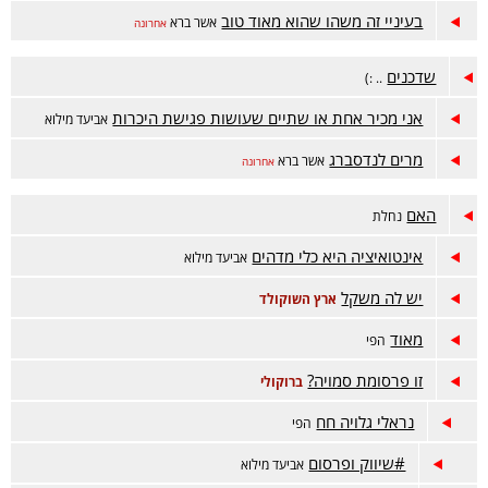
בעיניי זה משהו שהוא מאוד טוב
אשר ברא
אחרונה
שדכנים
.. :)
אני מכיר אחת או שתיים שעושות פגישת היכרות
אביעד מילוא
מרים לנדסברג
אשר ברא
אחרונה
האם
נחלת
אינטואיציה היא כלי מדהים
אביעד מילוא
יש לה משקל
ארץ השוקולד
מאוד
הפי
זו פרסומת סמויה?
ברוקולי
נראלי גלויה חח
הפי
#שיווק ופרסום
אביעד מילוא