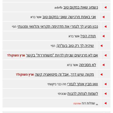
נשמע שאת במקום טוב
advfb
אני באמת מרגישה שאני במקום טוב
אשר ברא
נכון מגיע לך לגמרי את מדהימה תקראי והלוואי ופגעתי
הפי
תודה הפי!
אשר ברא
שיהיה לך רק טוב בעז"ה(:
הפי
אם לא מרגישים שניתן להיות "משוחררת" בקשר
ארץ השוקולד
לא מסכימה
אשר ברא
מקווה שיש דרך, אבל זה סיטואציה קשה
ארץ השוקולד
וואו מבין אותך לגמרי
מה כבר ביקשתי
לשמוח לצחוק להנות
שנונימי
..
שפלות רוח
אחרונה