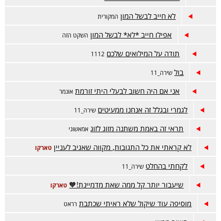
לא חייב לבשל המון
המקורית
אפילו חייב *לא* לבשל המון
השקט הזה
תודה על המילואים שלכם
1112
בול
שירה_11
אני אם היה חשוב לבעלי היתי זורמת
אונמר
לגמרי ובגלל זה אנחנו ממעיטים
שירה_11
תראי זה באמת משתנה מזוג לזוג
אמאשוני
לא קראתי את כל התגובות, מקווה שאגיב לעניין
טארקו
לקחתי בהחלט
שירה_11
שיעבור יותר קל ממה שאת מדמיינת!🧡
טארקו
מוסיפה עוד שיקול שלא ראיתי שכתבת
רראט