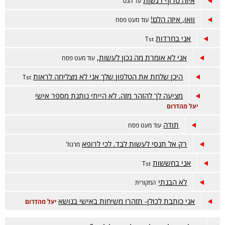
איזה טרוף רגשןת
על הנס
וואו, איזה הלם!
עוד מעט פסח
אני בחרדות
Tst
אני לא אומרת מה נכון לעשות,
עוד מעט פסח
היכן שלחת את הטלפון שלך אני לא מצליחה לראות
Tst
מציעה לך להזהר מזה. לא הייתי נותנת מספר אישי
יעל מהדרום
תודה
עוד מעט פסח
רק אל תנסי לעשות לבד. לכי לרופא
מרגול
אני בחששות
Tst
לא הבנתי
המקורית
אני כותבת לכולן- תזהרו משיחות באישי בנושא
יעל מהדרום