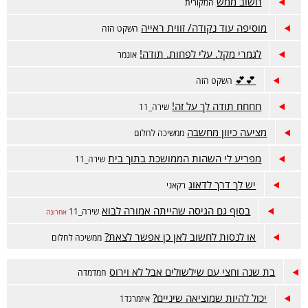
חשוב ממש
המקורית
מוסיפה עוד נקודה/ זווית ראייה
השקט הזה
לגמרי מקל. עלי לפחות. תודה!
אונמר
💕💕
השקט הזה
חחחח תודה לך על זה!
שירה_11
מציעה כיוון מחשבה
ממשיכה לחלום
מפריע לי השהות הממושכת בתוך בית
שירה_11
יש לך דרך לדאוג
רקאני
בסוף גם הגיסה שהייתה אמורה לבוא
שירה_11
אחרונה
או לנסות לחשוב לאן כן אפשר לצאת?
ממשיכה לחלום
בת שנה וחצי עם שילשולים אבל לא וירוס
חמדמדה
יכול להיות שמוציאה שיניים?
איזמרגד1