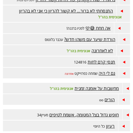
התנסחתי לא ברור... לא קשור להריון כי אני לא בהריון
אנונימית בהו"ל
אה חחח 😅🩷
לפניו ברננה!
הורדת שיער עם משהו חדש?
עכבר בלוטוס
לא לאחרונה
אנונימית בהו"ל
תנסי קרם לחות
124816
גם לי היה
שמחה כפרוייקט
אחרונה
מחשבות על אומנה זמנית
אנונימית בהו"ל
הורים
oo
חופש גדול בצל המטומה, אשמח לטיפים
מעיין34
רעיון
כל היופי