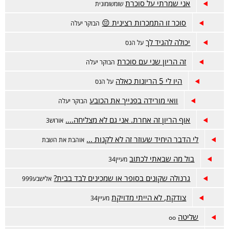
אני שמרתי על סוכרת
שומשומונית
סוכר זו התמכרות רצינית 😔
הבוקר יעלה
יכולה להגיד לך
על הנס
זה הריון שני עם סוכרת
הבוקר יעלה
היו לי 5 הריונות כאלה
על הנס
וואי מורידה בפנייך את הכובע
הבוקר יעלה
אוף הריון זה אחרת. אני גם לא מצליחה....
אורוש3
לי הדבר היחיד שעוזר זה לא לקנות ...
אוהבת את השבת
בול מה שבאתי לכתוב
מעיין34
גרנולה שקונים בסופר או שמכינים לבד בבית?
אלישבע999
צודקת, לא הייתי מדויקת
מעיין34
שליטה
oo