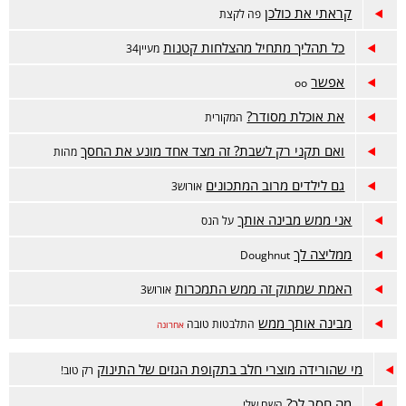
קראתי את כולכן
פה לקצת
כל תהליך מתחיל מהצלחות קטנות
מעיין34
אפשר
oo
את אוכלת מסודר?
המקורית
ואם תקני רק לשבת? זה מצד אחד מונע את החסך
מהות
גם לילדים מרוב המתכונים
אורוש3
אני ממש מבינה אותך
על הנס
ממליצה לך
Doughnut
האמת שמתוק זה ממש התמכרות
אורוש3
מבינה אותך ממש
התלבטות טובה
אחרונה
מי שהורידה מוצרי חלב בתקופת הגזים של התינוק
רק טוב!
מה חסר לך?
השם שלי