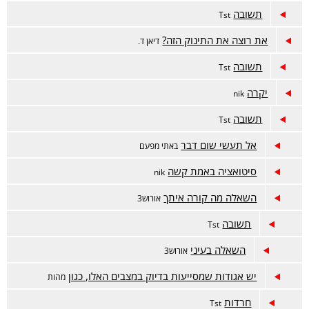
תשובה
Tst
את רוצה את התינוק הזה?
דיאן ד.
תשובה
Tst
יקרה
nik
תשובה
Tst
אל תעשי שום דבר
באתי מפעם
סיטואציה באמת קשה
nik
השאלה מה קורה איתך
אורוש3
תשובה
Tst
השאלה בעיני
אורוש3
יש אגודות שמסייעות בדיוק במצבים האלו, כגון
מהות
חרדות
Tst