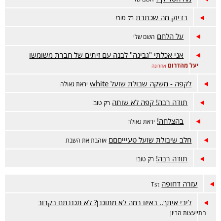
בדיוק מה שכתבת
רק טוב!
על הלחם
השם שלי
אני אכלתי "גבינה" לבנה עם זיתים של חברת משומשו
יעל מהדרום
אחרונה
לקפה - משקה שבולת שועל white
יראת גאולה
תודה רבה! קפה לא שותה
רק טוב!
בהצלחה!
יראת גאולה
חלב שיבולת שועל טעיייםםם
אוהבת את השבת
תודה רבה!
רק טוב!
עזרה דחופה
Tst
ליבי איתך.. באיזו רמה לא מתוכנן? לא תכננתם בקרוב
התייעצות הריון