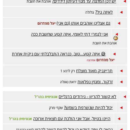
יש לכן המלצה על מנוי לעיתון לילדים?
אוהבת את השבת
לאיזה גיל?
צלולה
גם אצלינו אוהבים אותו (גם אני)
יעל מהדרום
אני לגמרי דתי לאומי, איזה קטע שחשבת ככה
אוהבת את השבת
😅 איזה קטע...טוב, כנראה התבלבלתי עם ניקית אחרת
יעל מהדרום
אחרונה
תרייגניק מאוד מוצלח
רק לרגע 1
זרקור. ומגזין נפלאות
יראת גאולה
לא קשור להריון - גירודים ברגליים
אנונימית בהו"ל
יכול להיות שנשרפת בשמש?
שקדי מרק
היינו בטיול, אבל אני הולכת עם חצאית ארוכה
אנונימית בהו"ל
נראה לי שזה דןןקא כן יכול להיות קשור להריון
לפניו ברננה!