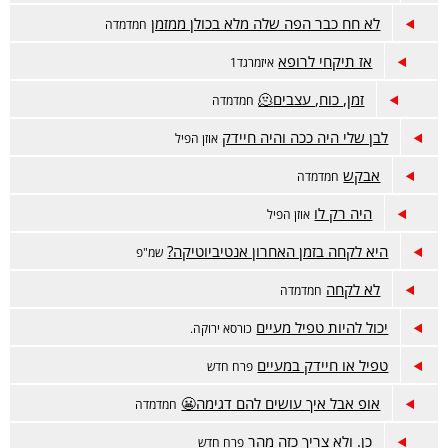
לא חח כבר הפה שלה מלא בכולן ממזמן
חמדמדה
אז תיקחי לרופא
איזמרגד1
זמן, כוח, עצבים🫠
חמדמדה
לבן שלי היה ככה והיה חיידק
אוזן הפיל
אבקש
חמדמדה
היה רק לו
אוזן הפיל
היא לקחה בזמן האחרון אנטיביוטיקה?
שמ"פ
לא לקחה
חמדמדה
יכול להיות טפיל מעיים
כורסא ירוקה.
טפיל או חיידק במעיים
פרח חדש
אופ אבל איך עושים להם דגימה😬
חמדמדה
כן. ולא צריך כזה מהר
פרח חדש