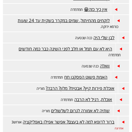
אין כיך כזה😁
חמדמדה
לוקחים מהחיתול, שמים במקרר בשקית עד 24 שעות
כורסא ירוקה.
לבן שלי היה
כנה שנטעה
היא לא עם תמל או חלב לפני השינה כבר כמה חודשים
חמדמדה
וואלה
כנה שנטעה
האמת פשוט הפסקנו חח
חמדמדה
אוכלת פירות קיץ? אבטיח? מלון? הרבה?
מוריה
אוכלת, רגיל לא הרבה
חמדמדה
שתיה לא אמורה לגרום לשלשולים
מוריה
ברור לרופא למה לא בעצם? אפשר אפילו באפליקציה
אורוש3
אחרונה