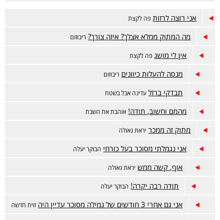
אני רוצה לרזות
פה לקצת
מה המתוק ממלא אצלך? איזה צורך?
ריבוזום
אין לי מושג
פה לקצת
מנסה להעלות כיוונים
ריבוזום
תבדקי ברזל
עדינה אבל בשטח
מהמם וחשוב, תודה!
אוהבת את השבת
מתוק זה ממכר
יראת גאולה
אני נגמלתי מסוכר בעל כורחי
הבוקר יעלה
אוף, קשה ממש
יראת גאולה
תודה רבה יקרה!
הבוקר יעלה
אני גם אחרי 3 חודשים של גמילה מסוכר עדיין היה
זוית חדשה