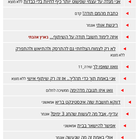
אני מגלה על עצמי שפשוט יותר כיף לחיות בלי כבדות
ללא מוצא
כתבת מהמם תודה!
קדם
ריגשת אותי
אונמר
איזה לימוד חשוב! תודה על השיתוף...
בארץ אהבתי
לא רק לצמוח.הצלחתי גם להתרסק ולהתיאש ולהתפרק
ללא מוצא
וואוו שאפו לך
שירה_11
אני באמת תוך כדי תהליך.. אז זה רק שיתוף אישי
ללא מוצא
וואו איזו תגובה מדהימה
ממשיכה לחלום
דווקא חושבת שזה אינסטינקט בריא
אמאשוני
עדיף, אבל מה לעשות שהחג 3 ימים?
אונמר
אפשר להישאר בבית
אמאשוני
אולי באמת זה מה שנעשה
אונמר