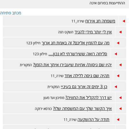
ההתייעצות בפורום אינה
מחליפה ייעוץ רפואי ונעשית
מכתב פתיחה
באחריות המתייעצת בלבד.
הפורום דתי, נא לכבד את
משפחה חג אירוח
שירה_11
רגשות הגולשות בסגנון
השאלות והתשובות. קישור
אין לי יותר מידי להגיד
השקט הזה
לפורום אמהות הפתוח-
https://www.inn.co.il/Forum/Forum.aspx/f449
מה עם להזמין אליכם? זה באמת חג ארוך
חילזון 123
סליחה רואה ששירשרתי לא נכון....
חילזון 123
יהיו שם גיסות/ אחיות שיעבירו איתך את הזמן?
המקורית
תהיה שם גיסה ללילה אחד
שירה_11
כן 3 ימים זה ארוך גם בעיניי
המקורית
יש דרך להקליל את החוויה?
מתיכון ועד מעון
איך הקשר שלך עם המשפחה שלו?
כורסא ירוקה
תודה על ההשקעה
שירה_11