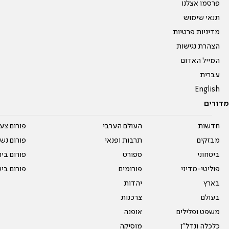
פרסמו אצלנו
תנאי שימוש
מדיניות פרטיות
הצהרת נגישות
המייל האדום
עברית
English
מדורים
חדשות
העולם הערבי
פורום צע
מבזקים
תרבות ופנאי
פורום נשו
ביטחוני
ספורט
פורום בי
פוליטי-מדיני
פורומים
פורום בי
בארץ
יהדות
בעולם
צרכנות
משפט ופלילים
אופנה
כלכלה ונדל"ן
מוסיקה