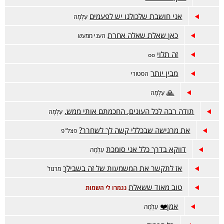
אני חושבת שלכולנו יש לפעמים
עַלְמָה
כאן שאלת שאלה אחרת
העני ממעש
זה תלוי
oo
מבין יותר
הסטורי
🙏
עַלְמָה
תודה רבה לכל העונים, החכמתם אותי ממש.
עַלְמָה
את מרגישה שבכללי קשה לך לשחרר?
פצל"פ
דווקא בדרך כלל אני סומכת
עַלְמָה
אז לתקשר את המשמעות של זה בשבילך
מרגול
טוב מאוד ששאלת
נגמרו לי השמות
אמן❤️
עַלְמָה