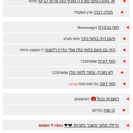
יא, מתקדמים! מזכירה סעיף כוח עליון! קריטי
מרגול
תודה רבה!
ארץ השוקולד
חוף בכינרת
Nonamegirl
פעם היה בחוף כינר
נפשי תערוג
היה גם פעם בחוף גולן אולי עדיין רלוונטי
ל המשוגע היחידי
חוף דוגית
שמשית123
לא מוכרז, צמוד לחוף גולן
שמשית123
חוף דוגה
עוד מעט פסח
אחרונה
האם זה נכון?
רועישםטוב
נו שוין
נקדימון
גדילה מתוך משבר בזוגיות 💔❤
נגמרו לי השמות