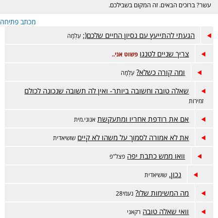
עשר? ברוכים הבאים. זה המקום בשבילכם.
מכתב פתיחה
הגעתי להתייעץ עם נסיון החיים שלכם(:
עַלְמָה
צריך שניים לטנגו
פשוט אני..
ומה קורה כשלא?
עַלְמָה
שאלה טובה וחשובה ביותר- ואין לה תשובה שנכונה לכולם
זמירות
אם את רודפת אחריו ומתעקשת
אנוני.מית
את לא אמורה לסמוך על משהו לא קיים
שושיאדית
וואו ממש כתבת יפה
פצל"פ
נכון.
שושיאדית
מה המשימות שלו?
נעמי28
וואי שאלה טובה
רקאני