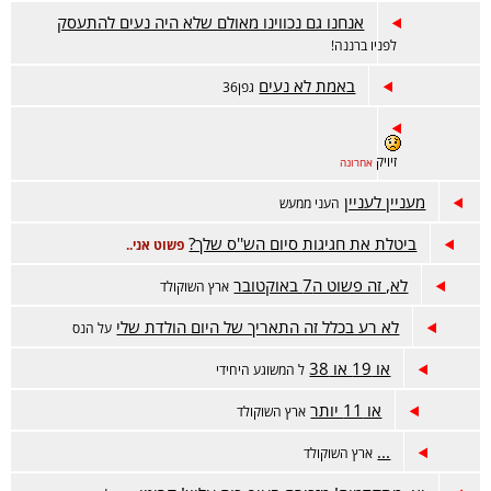
אנחנו גם נכווינו מאולם שלא היה נעים להתעסק
לפניו ברננה!
באמת לא נעים
גפן36
זיויק
אחרונה
מעניין לעניין
העני ממעש
ביטלת את חגיגות סיום הש''ס שלך?
פשוט אני..
לא, זה פשוט ה7 באוקטובר
ארץ השוקולד
לא רע בכלל זה התאריך של היום הולדת שלי
על הנס
או 19 או 38
ל המשוגע היחידי
או 11 יותר
ארץ השוקולד
...
ארץ השוקולד