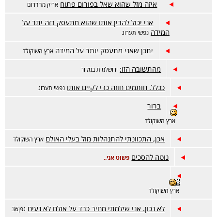
איזה מזל שהוא שאל בפורום פתוח
אריק מהדרום
אני יכול להבין אותו שהוא מתעסק בזה יתר על
המידה
נפשי תערוג
יתכן שאני מתעסק יותר על המידה
ארץ השוקולד
מהתשובה הזו:
ירושלמית במקור
ככלל. חותמים חוזה כדי לקיים אותו
נפשי תערוג
ברור
ארץ השוקולד
אכן, התכוונתי להתנהלות מול בעלי האולם
ארץ השוקולד
נוטה להסכים
פשוט אני..
ארץ השוקולד
לא נכון. אני שילמתי מחיר כבד על אולם לא נעים
גפן36