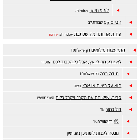
לא מדוייק.
shindov
הבייסיקס
שבורת,לב
פחות או יותר מה שכתבת
shindov
אחרונה
התייעצות מילואים
רק שואלת10
לא יודע מה לייעץ, אבל כל הכבוד לכם
הסטורי
תודה רבה
רק שואלת10
הוא על ביצים או את?
משה
סביר. שישוחח עם הקבנ ויקבל כלים
העני ממעש
בול כמוך
אר
😔
רק שואלת10
מנסה לענות לשתיכן
נהג ותיק