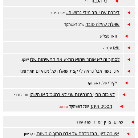
כל הכבוד
זיויק
דיברת עם יותר מידי גרושות..
אדם פרו+
שאלת שאלה טובה
שלג דאשתקד
וואו
פצל"פ
וואו
עַלְמָה
לסמוך זה לא אומר שהוא מבצע את המשימות שלו
שוקו.
איני נשוי אבל נראה לי קצת שאלה של מנהלים
חתול זמני
יקירי
שלג דאשתקד
לא כזה מבין במנהיגות אני לא רמטכ"ל או משהו
חתול זמני
מסכים איתך
שלג דאשתקד
אחרונה
שלום, צריך עזרה
עזרה עזרה
אין פה דיון. התנפלתם על אדם מתוך טיפשות.
נקדימון