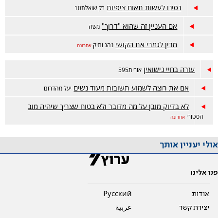
נסינו לעשות תאום ציפיות
רק שואלת10
אם העניין זה שהוא "דרוך"
משה
מבין לגמרי את הקושי
נהג ותיק
אחרונה
עזרה בחיי נישואין
אורית595
אם את רוצה לשמוע תשובות מעוד נשים
יעל מהדרום
לא בדיוק מובן על מה מדובר ולא בטוח שצריך שיהיה מוב
הסטורי
אחרונה
אולי יעניין אותך
פנו אלינו
אודות
Pусский
יצירת קשר
عربية