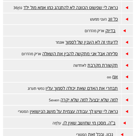
נראה לי שפשוט הכוונה לא להתנהג כמו אמא מול ילד
גפן36
כל זוג
העני ממעש
בדיוק
אריק מהדרום
לדעתי זה לא הענין של לסמוך
אונמר
סליחה אבל אני מתקשה להבין את השאלה
אריק מהדרום
תקשורת מקרבת
לאחדשה
אמ
oo
תבחרי את האדם שאת יכולה לסמוך עליו
נפשי תערוג
למה שלא יבצע? למה שלא יקרה
Seven
נראה לי שיש לך עבודה עצמית על מושג הנישואין
הסטורי
ב"ה. מסכן מי שחושב שאין לו.
עַלְמָה
נכון, ובכל זאת
הסטורי