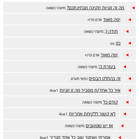
מה זה זוגיות תקינה מבחינתכם?
מישהי נשואה
יפה מאוד
אדם פרו+
תודה (;
מישהי נשואה
כזו
oo
יפה מאוד
אדם פרו+
בעזרת ה'
מישהי נשואה
זה בהחלט הבסיס
נפשי תערוג
איך כל אחד/ת מסביר מה זו זוגיות
4ne1
קודם כל
מישהי נשואה
לא קשור ללקיחת אחריות
4ne1
אז יש שטוענים
מישהי נשואה
אמרתי ואחזור שוב כל אחד מגדיר
4ne1