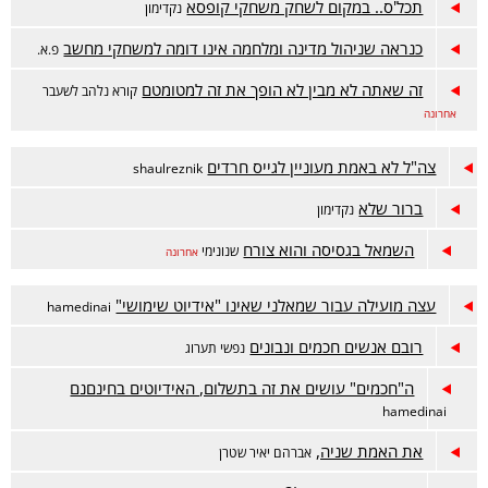
תכל'ס.. במקום לשחק משחקי קופסא
נקדימון
כנראה שניהול מדינה ומלחמה אינו דומה למשחקי מחשב
פ.א.
זה שאתה לא מבין לא הופך את זה למטומטם
קורא נלהב לשעבר
אחרונה
צה"ל לא באמת מעוניין לגייס חרדים
shaulreznik
ברור שלא
נקדימון
השמאל בגסיסה והוא צורח
שנונימי
אחרונה
עצה מועילה עבור שמאלני שאינו "אידיוט שימושי"
hamedinai
רובם אנשים חכמים ונבונים
נפשי תערוג
ה"חכמים" עושים את זה בתשלום, האידיוטים בחינםנם
hamedinai
את האמת שניה,
אברהם יאיר שטרן