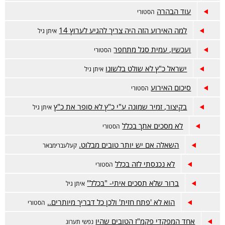
עוד הבהרה
הסטורי
למה האירוע הזה היה צריך להגיע לערוץ 14
איתן גיל
ועכשיו, עמית סגל מתחפר
הסטורי
ישראל כ"ץ לא שולט בלשונו
איתן גיל
סיכום האירוע
הסטורי
בקיצור, זמיר שמונה ע"י כ"ץ לא סופר את כ"ץ
איתן גיל
לא מסכים אתך בכלל
הסטורי
השאלה אם יש יותר טובים מבלוט.
קעלעברימבאר
לא נכנסתי לזה בכלל
הסטורי
ברור שלא תסכים איתי- "בכלל"
איתן גיל
הוא לא 'פתח חזית' ולכן כל דבריך מיותרים..
הסטורי
אחד המפקדי פקמ"ז הטובים שהיו
נפשי תערוג