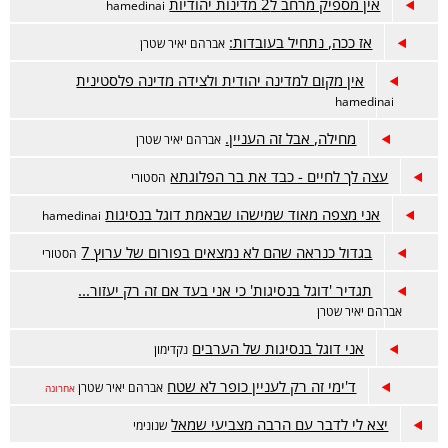
אין מספיק מרחב ל2 מדינות יהודיות
hamedinai
אז ככה, נתחיל בעובדות:
אברהם יאיר שטרן
אין מקום למדינה יהודית ולצידה מדינה פלסטינית
hamedinai
מחילה, אבל זה העניין.
אברהם יאיר שטרן
עצה לך לחיים - כבד את בר הפלוגתא
הסטורי
אני מצפה מאוד שמישהו שבאמת דוגל בנסיגות
hamedinai
בגדול כנראה שהם לא נמצאים בפורום של ערוץ 7
הסטורי
תגדיר 'דוגל בנסיגות' כי אני בעד אם זה רק יעזור...
אברהם יאיר שטרן
אני דוגל בנסיגות של הערבים
נקדימון
ד'ימי זה רק לעניין כופר לא שטח
אברהם יאיר שטרן
אחרונה
יצא לי לדבר עם הרבה מצביעי שמאל
שנונימי