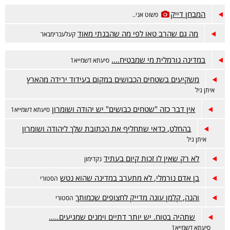
המבחן דייק
פשוט אני..
מה גם שהרב טאו לפי מה שהבנתי מאוד
קעלעברימבאר
במדינה נורמלית מי שמבטיח….
סיעתא דשמייא1
משקיעים בשטחים הכבושים במקום בעידוד ירידה מהארץ
איתן גיל
אין דבר כזה "שטחים כבושים" יש יהודה ושומרון
סיעתא דשמייא1
בהחלט, כדאי שתחליף את הכתובת שלך ליהודה ושומרון
איתן גיל
לא רק שאין לו זכות קיום בעתיד
נקדימון
בן אדם נורמלי, לא מתערב במדינה שהוא נטש
הסטורי
והנה, קלמן עונה מדייק לחצופים שכמותך
הסטורי
שתהיה בטוח. יש יותר דתיים וימנים שמגיעים…..
סיעתא דשמייא1