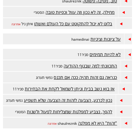
טוב, מסיבה פשוטה
shaulreznik
מחילה, זה לא נכון וזה עוול וכפיות טובה
הסטורי
בלוט לא יכול להתקוטט עם כל העולם ואשתו
איתן גיל
אחרונה
על ציונות וציניות
hamedinai
לא להיות תמימים
סביר11
התכוונתי למה שבגוף ההודעה
סביר11
כנראה גם זהות תהיה ככה אם תכנס
נפשי תערוג
אז בוא נשב בבית וניתן לשמאל לקחת את הבחירות
סביר11
נכון לכרגע, הצבעה לזהות זה הצבעה שלא תשפיע
נפשי תערוג
להפך, נצביע למפלגות שמצליחות לפעול ולשנות
הסטורי
"זהות" היא לא מפלגה
shaulreznik
אחרונה