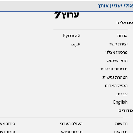
אולי יעניין אותך
פנו אלינו
אודות
Pусский
יצירת קשר
عربية
פרסמו אצלנו
תנאי שימוש
מדיניות פרטיות
הצהרת נגישות
המייל האדום
עברית
English
מדורים
חדשות
העולם הערבי
פורום צע
מבזקים
תרבות ופנאי
פורום נשו