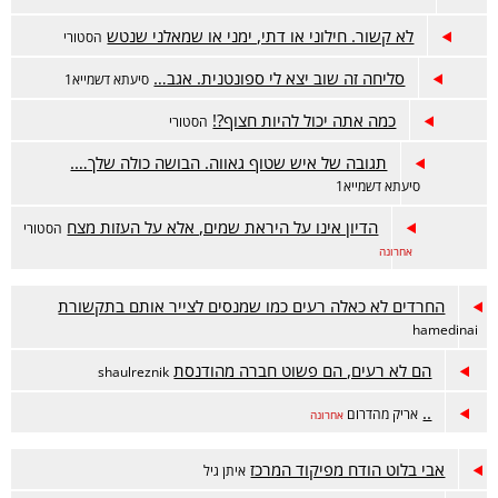
לא קשור. חילוני או דתי, ימני או שמאלני שנטש
הסטורי
סליחה זה שוב יצא לי ספונטנית. אגב…
סיעתא דשמייא1
כמה אתה יכול להיות חצוף?!
הסטורי
תגובה של איש שטוף גאווה. הבושה כולה שלך….
סיעתא דשמייא1
הדיון אינו על היראת שמים, אלא על העזות מצח
הסטורי
אחרונה
החרדים לא כאלה רעים כמו שמנסים לצייר אותם בתקשורת
hamedinai
הם לא רעים, הם פשוט חברה מהודנסת
shaulreznik
..
אריק מהדרום
אחרונה
אבי בלוט הודח מפיקוד המרכז
איתן גיל