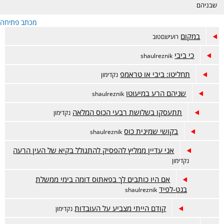
שבניהם
מכתב פתיחה
במקום
רועישםטוב
כי ביבי
shaulreznik
תחליטו: ביבי או טראמפ
נקדימון
שניהם הרע במיעוטו
shaulreznik
תתעסקו בשלושת רבעי הכוס המלאה
נקדימון
בקושי שמינית כוס
shaulreznik
אני עדיין ממליץ להפסיק להתגולל בקיא של העין הרעה
נקדימון
אם היו כותבים לך בפאתוס דומה בימי ממשלת
בנט-לפיד
shaulreznik
קודם הייתי מצביע על העובדות
נקדימון