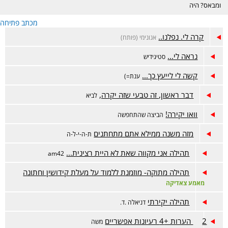
ומבאס? היה
דווקא מוצלח אבל
מכתב פתיחה
מתלבטים? מזל
טוב? זה המקום.
קרה לי. נפלנו..
אנונימי (פותח)
נראה לי...
סטיגידיש
קשה לי לייעץ כך...
ענת=)
דבר ראשון, זה טבעי שזה יקרה,
לביא
וואו יקירה!
הביצה שהתחפשה
מזה משנה ממילא אתם מתחתנים
ת-ה-י-ל-ה
תהילה אני מקווה שאת לא היית רצינית...
am42
תהילה מתוקה- מוזמנת ללמוד על מעלת קידושין וחתונה
מאמע צאדיקה
תהילה יקירתי
דניאלה .ד.
2 הערות +4 רעיונות אפשריים
משה