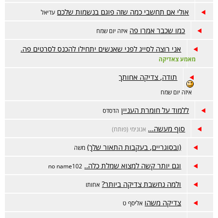
אולי אם תחשבי כמה שזה פוגם בנשמות שלכם
עדיאל
כמו שכבר אמרו פה
איזה יום שמח
אני רוצה לסייג לפני שאנשים יתחילו להכנס לסרטים פה.
מאמע צאדיקה
תודה, צדיקה אחותך
איזה יום שמח
ללמוד על חומרת העניין
הדסדס
סוף מעשה...
אנונימי (פותח)
(ובסוגריים, בעקבות התאור שלך)
משה
וגם יותר קשה למצוא שמלת כלה..
no name102
ולמה נחשבת צדיקה ביותר?
אחותו
צדיקה משהו
אליסף ט