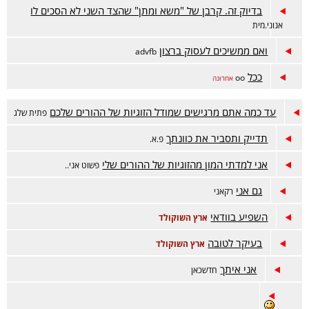
בדיוק זה. קרבן של "משא ומתן" שהצד השני לא הסכים לו
אנוני.מית
ואם ממשיכים לעסוק ברצון
advfb
ככל
oo
אחרונה
עד כמה אתם מרגישים שמודל הזוגיות של ההורים שלכם
פתית שלג
תדייק ותסביר את כוונתך
פ.א.
אני למדתי המון מהזוגיות של ההורים שלי
פשוט אני..
גם אני
רקאני
השפיע בוודאי
ארץ השוקולד
בעיקר לטובה
ארץ השוקולד
אני איתך
חדשכאן