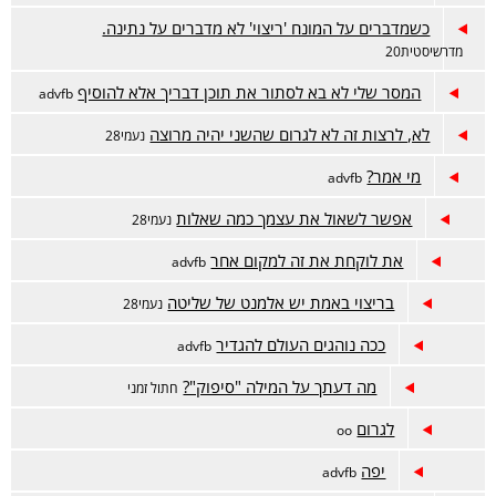
כשמדברים על המונח 'ריצוי' לא מדברים על נתינה.
מדרשיסטית20
המסר שלי לא בא לסתור את תוכן דבריך אלא להוסיף
advfb
לא, לרצות זה לא לגרום שהשני יהיה מרוצה
נעמי28
מי אמר?
advfb
אפשר לשאול את עצמך כמה שאלות
נעמי28
את לוקחת את זה למקום אחר
advfb
בריצוי באמת יש אלמנט של שליטה
נעמי28
ככה נוהגים העולם להגדיר
advfb
מה דעתך על המילה "סיפוק"?
חתול זמני
לגרום
oo
יפה
advfb