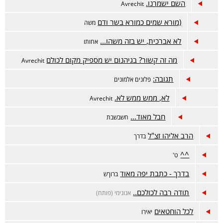
השם ישמרנו.
Avrechit
(מורא שמים כמורא בשר ודם
משה
לא אברכית, יש בזה משהו...
אחותו
מה זה קשור? בגיהנום יש מספיק מקום לכולם
Avrechit
תגובה:
פלונים אלמונים
לא, ממש ממש לא.
Avrechit
חבל מאוד...
חשבשבת
הרב אליהו זצ"ל
בדרך
^^
ט'
בדרך - כתבת יפה מאוד
ברוךש
תודה רבה לכולכם..
אנונימי (פותח)
לכל הוחטאים
יאירו