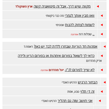
מקווה שיש דרך, אבל זה סיטואציה קשה
ארץ השוקולד
וואו מבין אותך לגמרי
מה כבר ביקשתי
לשמוח לצחוק להנות
שנונימי
..
שפלות רוח
אחרונה
אמהות חד הוריות שבחרו ללדת לבד יש כאן?
ראומה1
כדאי לך לשאול בפורום אימהות או בפורום הריון ולידה
אריק מהדרום
לא שייך לפורום לנ"ו.
יעל מהדרום
אחרונה
הבחור הרגיש
הרגיש האגדי
זה די תלוי
טבע, אמת
אני חושב שזה גם תהליך
הרגיש האגדי