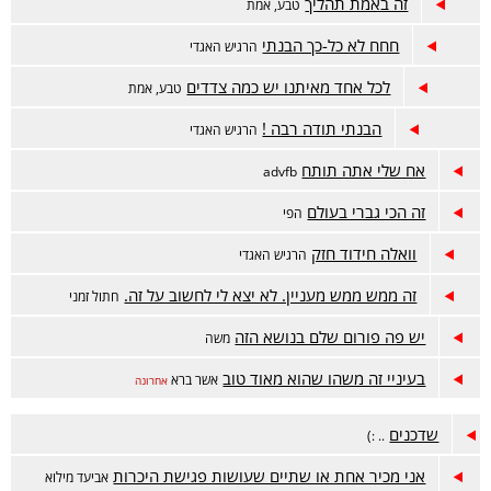
זה באמת תהליך
טבע, אמת
חחח לא כל-כך הבנתי
הרגיש האגדי
לכל אחד מאיתנו יש כמה צדדים
טבע, אמת
הבנתי תודה רבה !
הרגיש האגדי
אח שלי אתה תותח
advfb
זה הכי גברי בעולם
הפי
וואלה חידוד חזק
הרגיש האגדי
זה ממש ממש מעניין. לא יצא לי לחשוב על זה.
חתול זמני
יש פה פורום שלם בנושא הזה
משה
בעיניי זה משהו שהוא מאוד טוב
אשר ברא
אחרונה
שדכנים
.. :)
אני מכיר אחת או שתיים שעושות פגישת היכרות
אביעד מילוא