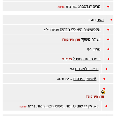
מרים לנדסברג
אשר ברא
אחרונה
האם
נחלת
אינטואיציה היא כלי מדהים
אביעד מילוא
יש לה משקל
ארץ השוקולד
מאוד
הפי
זו פרסומת סמויה?
ברוקולי
נראלי גלויה חח
הפי
#שיווק ופרסום
אביעד מילוא
ארץ השוקולד
לא. אין לי שום נגיעות. פשוט רוצה לעזור.
נחלת
אחרונה