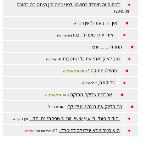
לפחות זה מעודד במשהו. לפני כמה זמן היתה פה בחורה
אני12345
איך זה מעודד?
עין הקורא
יאירו יותר מעודד..
no name102
תמהרו.......
תרצה
טוב לא קראתי את כל התגובות
ת-ה-י-ל-ה
תהילה מתוקה!!
מאמע צאדיקה
צדיקונת,
Avrechit
אברכית צדיקה מתוקה
מאמע צאדיקה
מה בדיוק את רוצה שיגידו לך?
יהודית פוגל
יהודית פוגל, בייעוץ אישי, זוגי ומשפחתי גם יחד...
עין הקורא
היא רוצה שלא יגידו לה להיפרד..
no name102
אחרונה