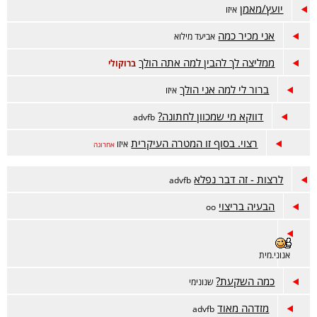
יועץ/מאמן
איזו
אני מכיר כמה
אביעד מילוא
ממליצה לך להבין למה אתה הולך
ברוקולי
ברור לי למה אני הולך
איזו
דווקא מי שמכוון לחתונה?
advfb
רצוי. בסוף זו המטרה העיקרית
איזו
אחרונה
לרצות - זה דבר נפלא
advfb
הבעיה בריצוי
oo
אנוני.מית
כמה השקעת?
שנונימי
מזדהה מאוד
advfb