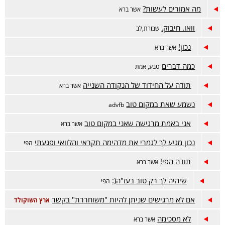
מה אמורים לעשות?
אשר ברא
וואו. חיבוק.
שבורת,לב
נכון!
אשר ברא
כמה דברים
טבע, אמת
תודה על החידוד של הנקודה השנייה
אשר ברא
נשמע שאת במקום טוב
advfb
אני באמת מרגישה שאני במקום טוב
אשר ברא
נכון מגיע לך לגמרי את מדהימה תקראי והלוואי ופגעתי
הפי
תודה הפי!
אשר ברא
שיהיה לך רק טוב בעז"ה(:
הפי
אם לא מרגישים שניתן להיות "משוחררת" בקשר
ארץ השוקולד
לא מסכימה
אשר ברא