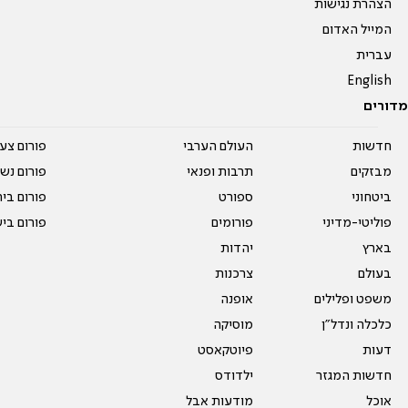
הצהרת נגישות
המייל האדום
עברית
English
מדורים
חדשות
העולם הערבי
פורום צע
מבזקים
תרבות ופנאי
פורום נשו
ביטחוני
ספורט
פורום בי
פוליטי-מדיני
פורומים
פורום בי
בארץ
יהדות
בעולם
צרכנות
משפט ופלילים
אופנה
כלכלה ונדל"ן
מוסיקה
דעות
פיוטקאסט
חדשות המגזר
ילדודס
אוכל
מודעות אבל