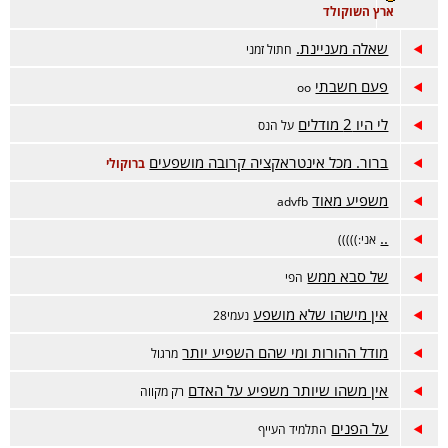
ארץ השוקולד
שאלה מעניינת.
חתול זמני
פעם חשבתי
oo
לי היו 2 מודלים
על הנס
ברור. מכל אינטראקציה קרובה מושפעים
ברוקולי
משפיע מאוד
advfb
..
אני:)))))
של סבא ממש
הפי
אין מישהו שלא מושפע
נעמי28
מודל ההורות ומי שהם השפיע יותר
מרגול
אין משהו שיותר משפיע על האדם
רק מקווה
על הפנים
התלמיד העייף