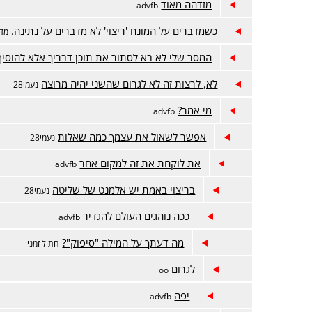
מזדהה מאוד
advfb
כשמדברים על המונח 'ריצוי' לא מדברים על נתינה.
מדר
המסר שלי לא בא לסתור את תוכן דבריך אלא להוסיף
לא, לרצות זה לא לגרום שהשני יהיה מרוצה
נעמי28
מי אמר?
advfb
אפשר לשאול את עצמך כמה שאלות
נעמי28
את לוקחת את זה למקום אחר
advfb
בריצוי באמת יש אלמנט של שליטה
נעמי28
ככה נוהגים העולם להגדיר
advfb
מה דעתך על המילה "סיפוק"?
חתול זמני
לגרום
oo
יפה
advfb