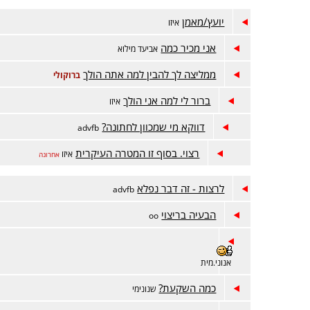
יועץ/מאמן
איזו
אני מכיר כמה
אביעד מילוא
ממליצה לך להבין למה אתה הולך
ברוקולי
ברור לי למה אני הולך
איזו
דווקא מי שמכוון לחתונה?
advfb
רצוי. בסוף זו המטרה העיקרית
איזו
אחרונה
לרצות - זה דבר נפלא
advfb
הבעיה בריצוי
oo
אנוני.מית
כמה השקעת?
שנונימי