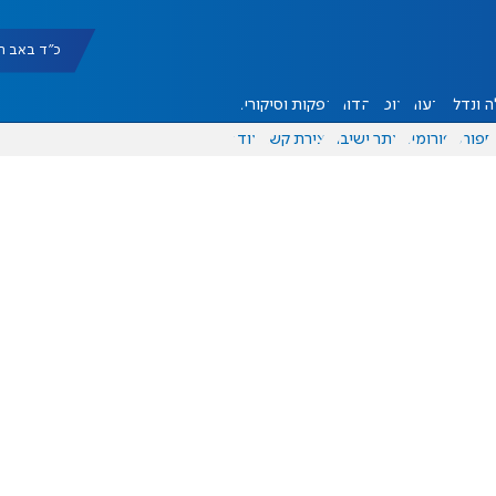
כ"ד באב תשפ"ו |
 ונדל"ן
דעות
אוכל
יהדות
הפקות וסיקורים
ספורט
פורומים
אתר ישיבה
יצירת קשר
עוד