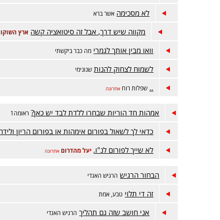
לא מסכימה
אשר ברא
מקווה שיש דרך, אבל זה סיטואציה קשה
ארץ השוקול
וואו מבין אותך לגמרי
מה כבר ביקשתי
לשמוח לצחוק להנות
שנונימי
..
שפלות רוח
אחרונה
אמהות חד הוריות שבחרו ללדת לבד יש כאן?
ראומה1
כדאי לך לשאול בפורום אימהות או בפורום הריון ולידה
לא שייך לפורום לנ"ו.
יעל מהדרום
אחרונה
הבחור הרגיש
הרגיש האגדי
זה די תלוי
טבע, אמת
אני חושב שזה גם תהליך
הרגיש האגדי