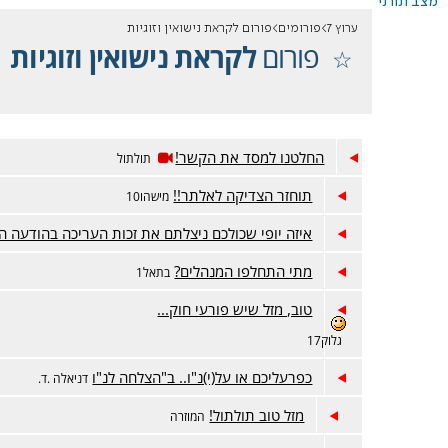
מצב תורני
ערוץ 7
פורומים
פורום לקראת נישואין וזוגיות
פורום
לקראת נישואין וזוגיות
החלטנו למסד את הקשר!
תולתול
תוחזר הצדיקה לאלתר!!
מישהו10
איזה יופי שכולכם ניצלתם את זכות העריכה בהודעה הז
מתי התחלפו המנהלים?
בתאל1
טוב, מזל שיש פורעי חוק...
גלוק17
כפרעליכם או על(י)נ"ו.. ב"הצלחה לנ"ו
דניאלה .ד.
מזל טוב תולתול!
המוזרה