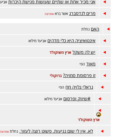
אני מכיר אחת או שתיים שעושות פגישת היכרות
אביעד
מרים לנדסברג
אשר ברא
אחרונה
האם
נחלת
אינטואיציה היא כלי מדהים
אביעד מילוא
יש לה משקל
ארץ השוקולד
מאוד
הפי
זו פרסומת סמויה?
ברוקולי
נראלי גלויה חח
הפי
#שיווק ופרסום
אביעד מילוא
ארץ השוקולד
לא. אין לי שום נגיעות. פשוט רוצה לעזור.
נחלת
אחרונה