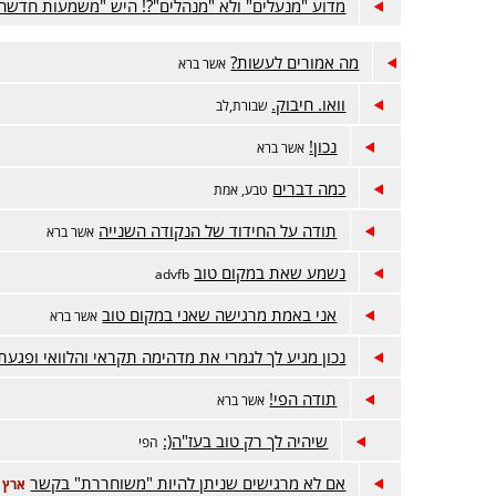
מדוע "מנעלים" ולא "מנהלים"?! היש "משמעות חדשה
מה אמורים לעשות?
אשר ברא
וואו. חיבוק.
שבורת,לב
נכון!
אשר ברא
כמה דברים
טבע, אמת
תודה על החידוד של הנקודה השנייה
אשר ברא
נשמע שאת במקום טוב
advfb
אני באמת מרגישה שאני במקום טוב
אשר ברא
נכון מגיע לך לגמרי את מדהימה תקראי והלוואי ופגעת
תודה הפי!
אשר ברא
שיהיה לך רק טוב בעז"ה(:
הפי
אם לא מרגישים שניתן להיות "משוחררת" בקשר
ארץ 