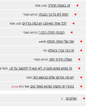
זה באמת תהליך
טבע, אמת
חחח לא כל-כך הבנתי
הרגיש האגדי
לכל אחד מאיתנו יש כמה צדדים
טבע, אמת
הבנתי תודה רבה !
הרגיש האגדי
אח שלי אתה תותח
advfb
זה הכי גברי בעולם
הפי
וואלה חידוד חזק
הרגיש האגדי
זה ממש ממש מעניין. לא יצא לי לחשוב על זה.
חתול זמ
יש פה פורום שלם בנושא הזה
משה
בעיניי זה משהו שהוא מאוד טוב
אשר ברא
אחרונה
שדכנים
.. :)