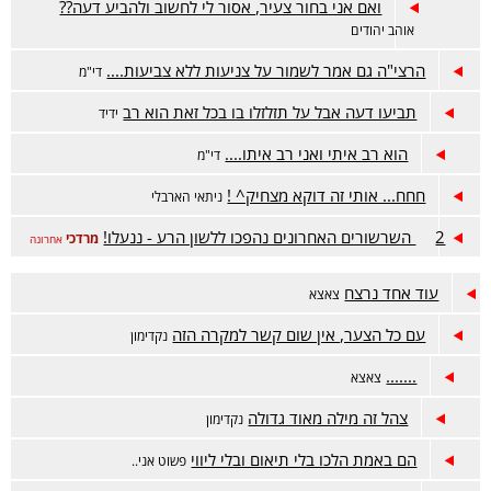
ואם אני בחור צעיר, אסור לי לחשוב ולהביע דעה??
אוהב יהודים
הרצי"ה גם אמר לשמור על צניעות ללא צביעות....
די"מ
תביעו דעה אבל על תזלזלו בו בכל זאת הוא רב
ידיד
הוא רב איתי ואני רב איתו....
די"מ
חחח... אותי זה דוקא מצחיק^ !
ניתאי הארבלי
2 השרשורים האחרונים נהפכו ללשון הרע - ננעלו!
מרדכי
אחרונה
עוד אחד נרצח
צאצא
עם כל הצער, אין שום קשר למקרה הזה
נקדימון
.......
צאצא
צהל זה מילה מאוד גדולה
נקדימון
הם באמת הלכו בלי תיאום ובלי ליווי
פשוט אני..