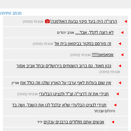
מכתב פתיחה
הרצי"ה היה בעד פינוי גבעת האולפנה!
אנונימי (פותח)
לא רוצה לקלל, אבל....
אוהב יהודים
זה פורסם במקור בביטאון בית אל
אנונימי (פותח)
אפאפאפ!!!!!
אנונימי (פותח)
נכון מאוד. גם ברוב השטחים בירושלים ובתל אביב אסור
אנונימי (פותח)
אין שום בעלות לאף ערבי על הארץ שלנו וזה כולל את
אוריין
תגידי את זה לרצי"ה זצ"ל ולנציגו הבלעדי
אנונימי (פותח)
תגידי לנציגו הבלעדי שלא יבלבל לנו את השכל,‏ ושה בד
היהלום שבכתר
אנשים אתם מזלזלים ברבנים ענקים
ידיד