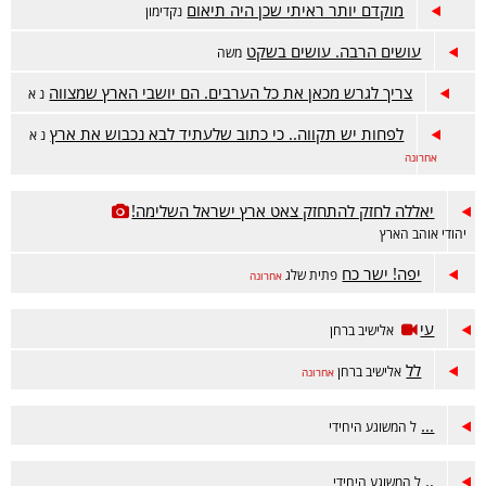
מוקדם יותר ראיתי שכן היה תיאום
נקדימון
עושים הרבה. עושים בשקט
משה
צריך לגרש מכאן את כל הערבים. הם יושבי הארץ שמצווה
נ א
לפחות יש תקווה.. כי כתוב שלעתיד לבא נכבוש את ארץ
נ א
אחרונה
יאללה לחזק להתחזק צאט ארץ ישראל השלימה!
יהודי אוהב הארץ
יפה! ישר כח
פתית שלג
אחרונה
עי
אלישיב ברחן
לל
אלישיב ברחן
אחרונה
...
ל המשוגע היחידי
..
ל המשוגע היחידי