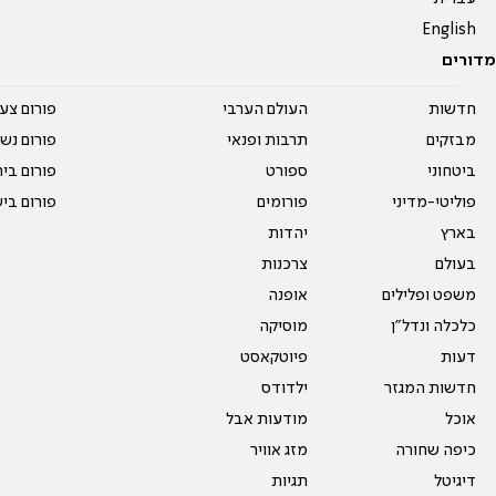
English
מדורים
חדשות
העולם הערבי
פורום צע
מבזקים
תרבות ופנאי
פורום נשו
ביטחוני
ספורט
פורום בי
פוליטי-מדיני
פורומים
פורום בי
בארץ
יהדות
בעולם
צרכנות
משפט ופלילים
אופנה
כלכלה ונדל"ן
מוסיקה
דעות
פיוטקאסט
חדשות המגזר
ילדודס
אוכל
מודעות אבל
כיפה שחורה
מזג אוויר
דיגיטל
תגיות