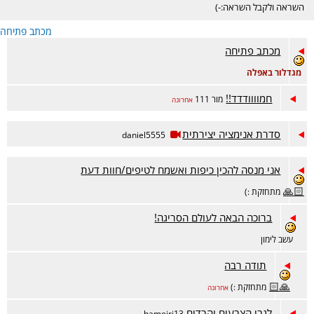
השראה ולקבל השראה:-)
מכתב פתיחה
מכתב פתיחה
מגדלור באפלה
חמוווודדד!!
מור 111
אחרונה
סדרת אנימציה יצירתית
daniel5555
אני מנסה להכין כיפות ואשמח לטיפים/חוות דעת
🙏🏻
מתחזקת :)
ברוכה הבאה לעולם הסריגה!
עשב לימון
תודה רבה
🙏🏻
מתחזקת :)
אחרונה
לגבי הצבעים והבדים
hameiri13