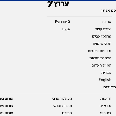
פנו אלינו
אודות
Pусский
יצירת קשר
عربية
פרסמו אצלנו
תנאי שימוש
מדיניות פרטיות
הצהרת נגישות
המייל האדום
עברית
English
מדורים
חדשות
העולם הערבי
פורום צע
מבזקים
תרבות ופנאי
פורום נשו
ביטחוני
ספורט
פורום בי