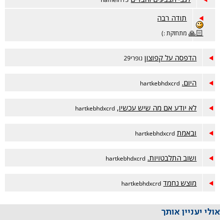
תודה רבה
🙏🏻
מתחזקת :)
הדפסה על קפוצון
נופרי29
היום.
hartkebhdxcrd
לא יודע אם מה שיש עכשיו,
hartkebhdxcrd
ובאמת
hartkebhdxcrd
ושוב התלבטויות.
hartkebhdxcrd
מוצש נחמד
hartkebhdxcrd
אולי יעניין אותך