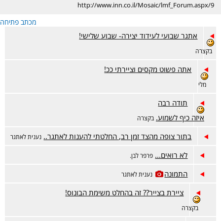
http://www.inn.co.il/Mosaic/lmf_Forum.aspx/9
מכתב פתיחה
אתגר שבועי לעידוד יצירה- שבוע שלישי!
בקצרה
אתה פשוט מקסים וציירתי ככ!
מלי
תודה רבה
איזה כיף לשמוע.
בקצרה
בתור צופה מהצד זמן רב, החלטתי להענות לאתגר..
נענית לאתגר
לא רואים...
פרפר לבן.
התמונה
נענית לאתגר
ציירת בצייר?? זה בהחלט משימת הבונוס!
בקצרה