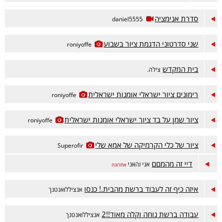
סדרת אנימציה
daniel5555
שני סדרטוני הדגמת ציור בשבוע
roniyoffe
בית המקדש
צילה.
רימונים ציור ישראלי אומנות ישראלית
roniyoffe
ציור שמן על בד ציור ישראלי אומנות ישראלית
roniyoffe
ציור של כלי הקרמיקה של אמא שלי
Superofir
דיי זה מהמםם
אני והאני
אחרונה
איזה כיף זה לעבוד ברשת מהבית.! כנסו
אנציללואנטנך
עבודה ברשת נוחה וקלה מאוד!!2
אנציללואנטנך