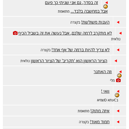
זה בסדר, גם אני שגיתי כך פעם
אבל במחשבה בלבד...
מתואמת
הענות משולשת!
בקצרה
לא מתקרב לרמה שלכם, אבל נעשה את זה בשביל הכיף
נולאית
לא צריך להיות ברמה של אף אחד!
בקצרה
הציור הראשון הוא 'תקריב' של הציור הראשון
נולאית
וזה האתגר
מלי
וואי !
בCעתא Dשמיא
איזה מתוק!
מתואמת
חמוד מאוד!
בקצרה