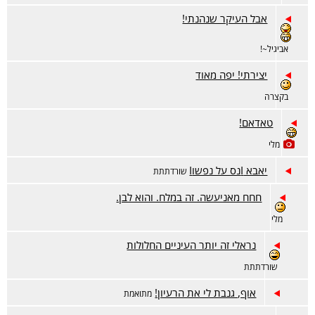
אבל העיקר שנהנתי!
אביגיל~!
יצירתי! יפה מאוד
בקצרה
טאדאם!
מלי
יאבא Iנס על נפשוI
שורדתתת
חחח מאניעשה. זה במלח. והוא לבן.
מלי
נראלי זה יותר העיניים החלולות
שורדתתת
אוף, גנבת לי את הרעיון!
מתואמת