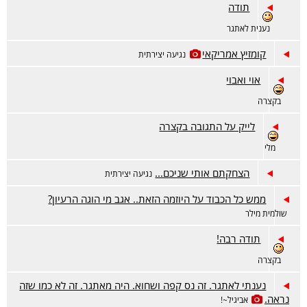
תודה
נענית לאתגר
קומזיץ אמריקאי
נגיעה יצירתית
אוי ואבוי
בקצרה
לייק על התגובה בקצרה
מלי
הצחקתם אותי שניכם...
נגיעה יצירתית
ממש כל הכבוד על היוזמה הזאת.. אגב מי הוגה הרעיון?
שולמית מילר
תודה רבה!
בקצרה
נענתי לאתגר. זה נס קפה ושחוא. היה מאתגר. זה לא כמו שזה
נראה.
אביגיל~!