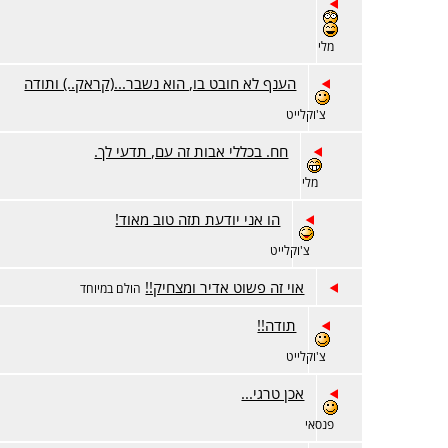
מלי
הענף לא חובט בו, הוא נשבר...(קראק..) ותודה
צ'וקלייט
חח. בכללי אבות זה עם, תדעי לך.
מלי
הו אני יודעת תזה טוב מאוד!
צ'וקלייט
אוי זה פשוט אדיר ומצחיק!!
הולם במיוחד
תודה!!
צ'וקלייט
אכן טרגי...
פנסאי