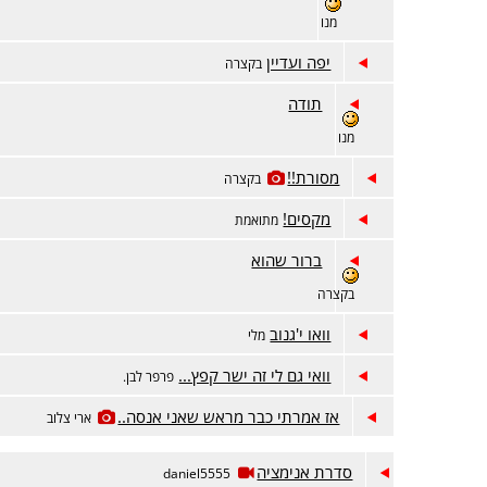
מנו
יפה ועדיין
בקצרה
תודה
מנו
מסורת!!
בקצרה
מקסים!
מתואמת
ברור שהוא
בקצרה
וואו י'גנוב
מלי
וואי גם לי זה ישר קפץ...
פרפר לבן.
אז אמרתי כבר מראש שאני אנסה..
ארי צלוב
סדרת אנימציה
daniel5555