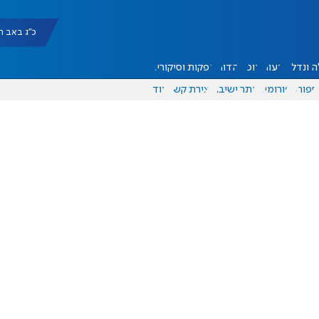
כ"ג באב תשפ"ו |
 ונדל"ן
דעות
אוכל
יהדות
הפקות וסיקורים
ספורט
פורומים
אתר ישיבה
יצירת קשר
עוד