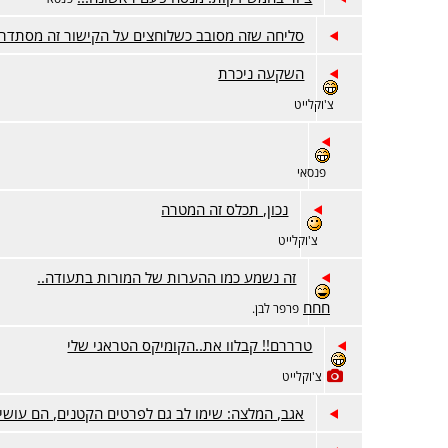
סליחה שזה מסובב כשלוחצים על הקישור זה מסתדר
השקעה ניכרת
צ'וקלייט
פנסאי
נכון, תכלס זה המטרה
צ'וקלייט
זה נשמע כמו ההערות של המורות בתעודה..
חחח
פרפר לבן.
טרררם!! קבלוו את..הקומיקס הטראגי שלי
צ'וקלייט
אגב, המלצה: שימו לב גם לפרטים הקטנים, הם עושים