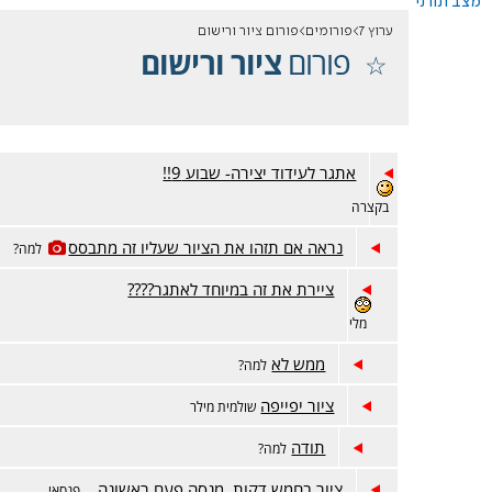
מצב תורני
ערוץ 7
פורומים
פורום ציור ורישום
פורום
ציור ורישום
אתגר לעידוד יצירה- שבוע 9!!
בקצרה
נראה אם תזהו את הציור שעליו זה מתבסס
למה?
ציירת את זה במיוחד לאתגר????
מלי
ממש לא
למה?
ציור יפייפה
שולמית מילר
תודה
למה?
ציור בחמש דקות. מנסה פעם ראשונה...
פנסאי