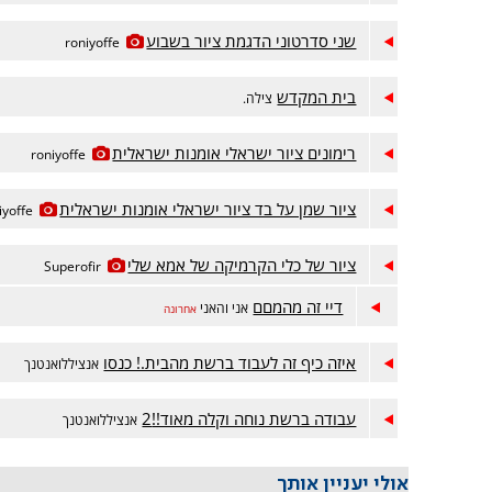
שני סדרטוני הדגמת ציור בשבוע
roniyoffe
בית המקדש
צילה.
רימונים ציור ישראלי אומנות ישראלית
roniyoffe
ציור שמן על בד ציור ישראלי אומנות ישראלית
iyoffe
ציור של כלי הקרמיקה של אמא שלי
Superofir
דיי זה מהמםם
אני והאני
אחרונה
איזה כיף זה לעבוד ברשת מהבית.! כנסו
אנציללואנטנך
עבודה ברשת נוחה וקלה מאוד!!2
אנציללואנטנך
אולי יעניין אותך