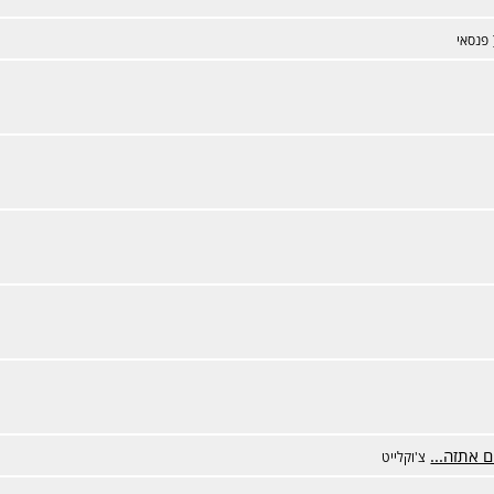
פנסאי
 אתזה...
צ'וקלייט