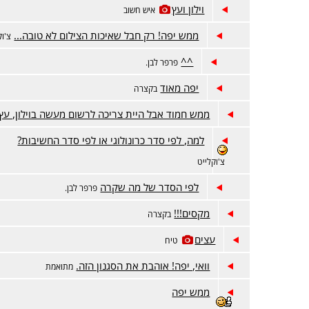
וילון ועץ
איש חשוב
ממש יפה! רק חבל שאיכות הצילום לא טובה...
צ'וק
^^
פרפר לבן.
יפה מאוד
בקצרה
ממש חמוד אבל היית צריכה לרשום מעשה בוילון, עץ,
למה, לפי סדר כרונולוגי או לפי סדר החשיבות?
צ'וקלייט
לפי הסדר של מה שקרה
פרפר לבן.
מקסים!!!
בקצרה
עצים
טיח
וואי, יפה! אוהבת את הסגנון הזה.
מתואמת
ממש יפה