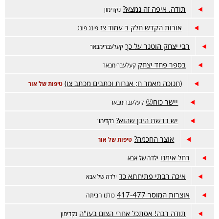
תודה. איפה זה נמצא?
נקדימון
אורות הקדש חלק ב עמוד צז
פינג פונג
רבי יצחק הוטנר על כך
קעלעברימבאר
בספר פחד יצחק
קעלעברימבאר
(חנוכה מאמר ח; אגרות וכתבים מכתב צו)
טיפות של אור
יישר כוח🙂
קעלעברימבאר
יש ברשת היכן שהוא?
נקדימון
אוצר החכמה?
טיפות של אור
רחל אימנו
ילדה של אבא
איכה רבתי פתיחתא כד
ילדה של אבא
אוצרות המוסר 417-477
כולנו הביתה
תודה רבה! אסתכל אחרי הצום בעז"ה
נקדימון