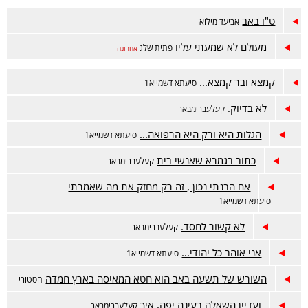
ט"ו באב
אביעד מילוא
מעולם לא שמעתי עליו
פתית שלג
אחרונה
קמצא ובר קמצא...
סיעתא דשמייא1
לא בדיוק.
קעלעברימבאר
הגלות היא ורק היא הרפואה...
סיעתא דשמייא1
כתוב בגמרא שאנשי בית
קעלעברימבאר
אם הבנתי נכון , זה רק מחזק את מה שאמרתי
סיעתא דשמייא1
לא קשור לחסד.
קעלעברימבאר
אני אוהב כל יהודי...
סיעתא דשמייא1
השורש של תשעה באב הוא חטא המאיסה בארץ חמדה
הסטורי
ועדיין השאלה בעינה יפה, איך
קעלעברימבאר