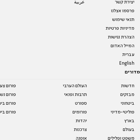
יצירת קשר
عربية
פרסמו אצלנו
תנאי שימוש
מדיניות פרטיות
הצהרת נגישות
המייל האדום
עברית
English
מדורים
חדשות
העולם הערבי
פורום צע
מבזקים
תרבות ופנאי
פורום נשו
ביטחוני
ספורט
פורום בי
פוליטי-מדיני
פורומים
פורום בי
בארץ
יהדות
בעולם
צרכנות
משפט ופלילים
אופנה