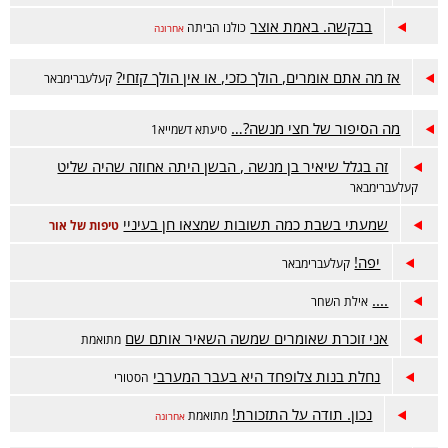
בבקשה. באמת אוצר
כולנו הביתה
אחרונה
אז מה אתם אומרים, הולך כזכי, או אין הולך קזחי?
קעלעברימבאר
מה הסיפור של חצי מנשה?…
סיעתא דשמייא1
זה בגלל שיאיר בן מנשה , הבשן היתה אחוזה שהיה שליט
קעלעברימבאר
שמעתי בשבת כמה תשובות שמצאו חן בעיניי
טיפות של אור
יפה!
קעלעברימבאר
....
אילת השחר
אני זוכרת שאומרים שמשה השאיר אותם שם
מתואמת
נחלת בנות צלופחד היא בעבר המערבי
הסטורי
נכון. תודה על התזכורת!
מתואמת
אחרונה