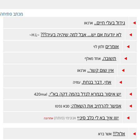
מכתב פתיחה
גידול בעלי חיים..
ארנאו
לא יודעת אם יש... אבל למה שיהיה בעיה???
~H.L~
אומרים
זלמן לוי
תשובה.
אחד מאלף
אין שום קשר..
ארנאו
אחי, דבר בנחת.
עוזיה
יש איסור בגמרא לגדל בהמה דקה בא"י.
420mal
אפשר להרחיב את השאלה:
סבא גפטו
יווו איך בא לי כלב סיניי
אנונימי (פותח)
אחרונה
אלול!!!
אשר ברא