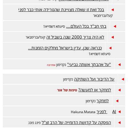
בכל זאת זו שאלה מצויינת שהטרידה אותי כבר לפני
קעלעברימבאר
בתי חב"ד בכל העולם….
סיעתא דשמייא1
לא היה צריך 2000 שנה בשביל זה
קעלעברימבאר
כנראה שכן. עדין בישראל מחלקים הזמנות…
סיעתא דשמייא1
"על אהבתך אשתה גביעי"
נקדימון
אחרונה
על הדיבור ועל השתיקה
נקדימון
למחקר או למעשה?
טיפות של אור
למחקר
נקדימון
AI לפניך
Hakuna.Matata
הפסקה על קדושת הדומייה של הרב זצ"ל
פינג פונג