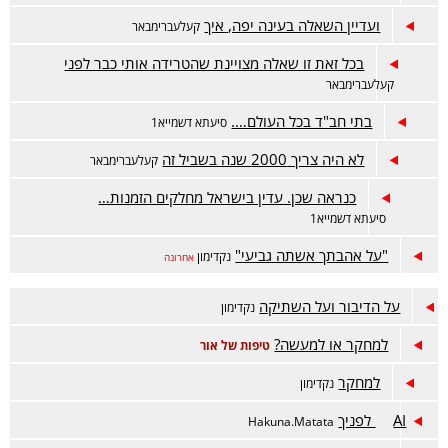
ועדיין השאלה בעינה יפה, איך
קעלעברימבאר
בכל זאת זו שאלה מצויינת שהטרידה אותי כבר לפני
קעלעברימבאר
בתי חב"ד בכל העולם….
סיעתא דשמייא1
לא היה צריך 2000 שנה בשביל זה
קעלעברימבאר
כנראה שכן. עדין בישראל מחלקים הזמנות…
סיעתא דשמייא1
"על אהבתך אשתה גביעי"
נקדימון
אחרונה
על הדיבור ועל השתיקה
נקדימון
למחקר או למעשה?
טיפות של אור
למחקר
נקדימון
AI לפניך
Hakuna.Matata