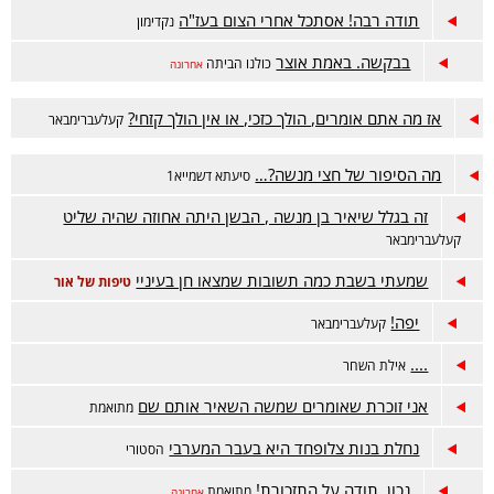
תודה רבה! אסתכל אחרי הצום בעז"ה
נקדימון
בבקשה. באמת אוצר
כולנו הביתה
אחרונה
אז מה אתם אומרים, הולך כזכי, או אין הולך קזחי?
קעלעברימבאר
מה הסיפור של חצי מנשה?…
סיעתא דשמייא1
זה בגלל שיאיר בן מנשה , הבשן היתה אחוזה שהיה שליט
קעלעברימבאר
שמעתי בשבת כמה תשובות שמצאו חן בעיניי
טיפות של אור
יפה!
קעלעברימבאר
....
אילת השחר
אני זוכרת שאומרים שמשה השאיר אותם שם
מתואמת
נחלת בנות צלופחד היא בעבר המערבי
הסטורי
נכון. תודה על התזכורת!
מתואמת
אחרונה