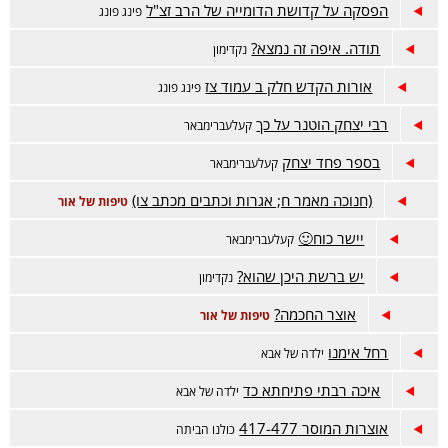
הפסקה על קדושת הדומייה של הרב זצ"ל
פינג פונג
תודה. איפה זה נמצא?
נקדימון
אורות הקדש חלק ב עמוד צז
פינג פונג
רבי יצחק הוטנר על כך
קעלעברימבאר
בספר פחד יצחק
קעלעברימבאר
(חנוכה מאמר ח; אגרות וכתבים מכתב צו)
טיפות של אור
יישר כוח🙂
קעלעברימבאר
יש ברשת היכן שהוא?
נקדימון
אוצר החכמה?
טיפות של אור
רחל אימנו
ילדה של אבא
איכה רבתי פתיחתא כד
ילדה של אבא
אוצרות המוסר 417-477
כולנו הביתה