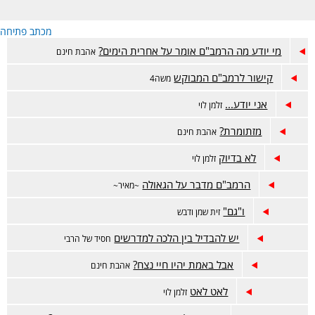
מכתב פתיחה
מי יודע מה הרמב"ם אומר על אחרית הימים?
אהבת חינם
קישור לרמב"ם המבוקש
משה4
אני יודע...
זלמן לוי
מזתומרת?
אהבת חינם
לא בדיוק
זלמן לוי
הרמב"ם מדבר על הגאולה
~מאיר~
ו"גם"
זית שמן ודבש
יש להבדיל בין הלכה למדרשים
חסיד של הרבי
אבל באמת יהיו חיי נצח?
אהבת חינם
לאט לאט
זלמן לוי