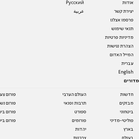
אודות
Pусский
יצירת קשר
عربية
פרסמו אצלנו
תנאי שימוש
מדיניות פרטיות
הצהרת נגישות
המייל האדום
עברית
English
מדורים
חדשות
העולם הערבי
פורום צע
מבזקים
תרבות ופנאי
פורום נשו
ביטחוני
ספורט
פורום בי
פוליטי-מדיני
פורומים
פורום בי
בארץ
יהדות
בעולם
צרכנות