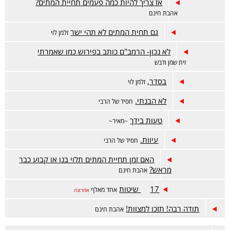
אז צריך להיות כמה פעמים תחיית המתים?
אהבת חינם
גם תחית המתים לא תהי ישר
זלמן לוי
לא נכון- הרמב"ם כותב בפירוש כמו שאמרתי
זית שמן ודבש
בסדר,
זלמן לוי
לא הבנתי.
חסיד של הרבי
טעות בידך
~מאיר~
עיוות.
חסיד של הרבי
האם זמן תחיית המתים תלוי בנו או קבוע כבר
מראש?
אהבת חינם
17 שיטות
אחד מאלף
אחרונה
תודה רבה! תזכו למצוות!
אהבת חינם