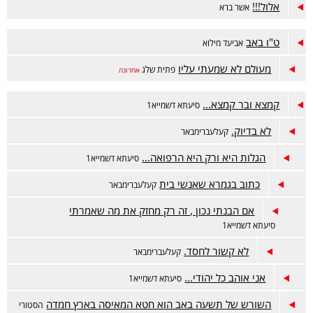
אלול!!!
אשר ברא
ט"ו באב
אביעד מילוא
מעולם לא שמעתי עליו
פתית שלג
אחרונה
קמצא ובר קמצא...
סיעתא דשמייא1
לא בדיוק.
קעלעברימבאר
הגלות היא ורק היא הרפואה...
סיעתא דשמייא1
כתוב בגמרא שאנשי בית
קעלעברימבאר
אם הבנתי נכון , זה רק מחזק את מה שאמרתי
סיעתא דשמייא1
לא קשור לחסד.
קעלעברימבאר
אני אוהב כל יהודי...
סיעתא דשמייא1
השורש של תשעה באב הוא חטא המאיסה בארץ חמדה
הסטורי