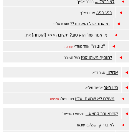
לא נראלי...
חוזרת אלייך
רגע רגע,
אחד מאלף
מי אמר שה' הוא טוב??
חוזרת אלייך
מי אמר שה' הוא טוב? תשובה >>> [הוכחה]
אח..
"טוב ה'"
אחד מאלף
אחרונה
להוסיף משהו קטן
בעל תשובה
אלול!!!
אשר ברא
ט"ו באב
אביעד מילוא
מעולם לא שמעתי עליו
פתית שלג
אחרונה
קמצא ובר קמצא...
סיעתא דשמייא1
לא בדיוק.
קעלעברימבאר