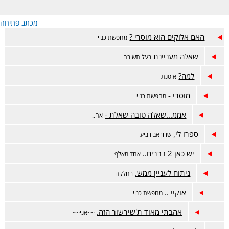
מכתב פתיחה
האם אלוקים הוא מוסרי ?
מחפשת כנוי
שאלה מעניינת
בעל תשובה
למה?
אוסנת
מוסרי -
מחפשת כנוי
אממ...שאלה טובה שאלת -
אח..
ספרו לי,
שרון אבורביע
יש כאן 2 דברים..
אחד מאלף
ניתוח לעניין ממש.
רחלקה
אוקיי ..
מחפשת כנוי
אהבתי מאוד ת'שירשור הזה.
~~אני~~