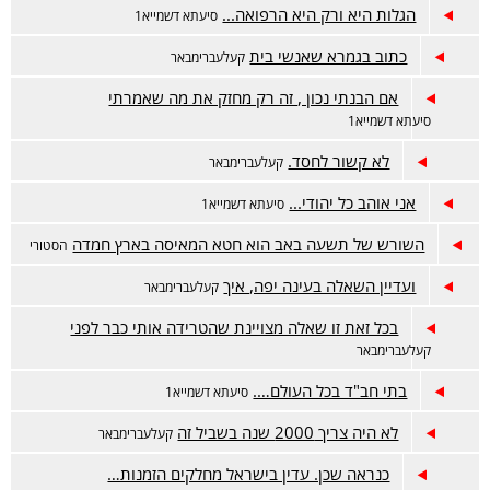
הגלות היא ורק היא הרפואה...
סיעתא דשמייא1
כתוב בגמרא שאנשי בית
קעלעברימבאר
אם הבנתי נכון , זה רק מחזק את מה שאמרתי
סיעתא דשמייא1
לא קשור לחסד.
קעלעברימבאר
אני אוהב כל יהודי...
סיעתא דשמייא1
השורש של תשעה באב הוא חטא המאיסה בארץ חמדה
הסטורי
ועדיין השאלה בעינה יפה, איך
קעלעברימבאר
בכל זאת זו שאלה מצויינת שהטרידה אותי כבר לפני
קעלעברימבאר
בתי חב"ד בכל העולם….
סיעתא דשמייא1
לא היה צריך 2000 שנה בשביל זה
קעלעברימבאר
כנראה שכן. עדין בישראל מחלקים הזמנות…