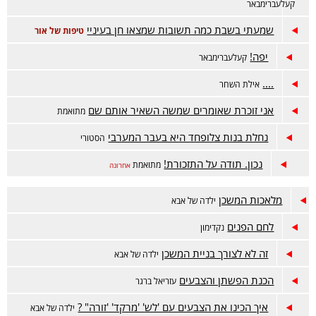
קעלעברימבאר
שמעתי בשבת כמה תשובות שמצאו חן בעיניי
טיפות של אור
יפה!
קעלעברימבאר
....
אילת השחר
אני זוכרת שאומרים שמשה השאיר אותם שם
מתואמת
נחלת בנות צלופחד היא בעבר המערבי
הסטורי
נכון. תודה על התזכורת!
מתואמת
אחרונה
מלאכות המשכן
ילדה של אבא
לחם הפנים
נקדימון
זה לא לצורך בניית המשכן
ילדה של אבא
הכנת הפשתן והצבעים
עזריאל ברגר
איך הכינו את הצבעים עם 'לש' 'מרקד' 'זורה" ?
ילדה של אבא