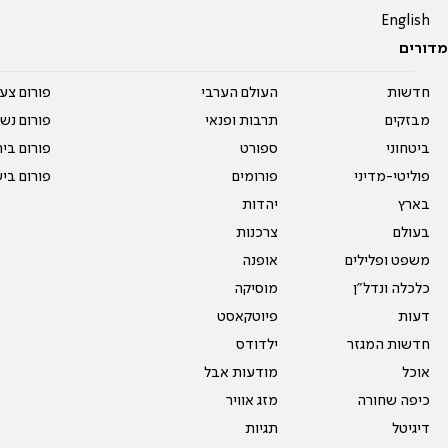
English
מדורים
חדשות
העולם הערבי
פורום צע
מבזקים
תרבות ופנאי
פורום נשו
ביטחוני
ספורט
פורום בי
פוליטי-מדיני
פורומים
פורום בי
בארץ
יהדות
בעולם
צרכנות
משפט ופלילים
אופנה
כלכלה ונדל"ן
מוסיקה
דעות
פיוטקאסט
חדשות המגזר
ילדודס
אוכל
מודעות אבל
כיפה שחורה
מזג אוויר
דיגיטל
תגיות