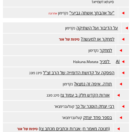
סיעתא דשמייא1
"על אהבתך אשתה גביעי"
נקדימון
אחרונה
על הדיבור ועל השתיקה
נקדימון
למחקר או למעשה?
טיפות של אור
למחקר
נקדימון
AI לפניך
Hakuna.Matata
הפסקה על קדושת הדומייה של הרב זצ"ל
פינג פונג
תודה. איפה זה נמצא?
נקדימון
אורות הקדש חלק ב עמוד צז
פינג פונג
רבי יצחק הוטנר על כך
קעלעברימבאר
בספר פחד יצחק
קעלעברימבאר
(חנוכה מאמר ח; אגרות וכתבים מכתב צו)
טיפות של אור