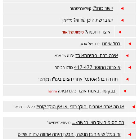
יישר כוח🙂
קעלעברימבאר
יש ברשת היכן שהוא?
נקדימון
אוצר החכמה?
טיפות של אור
רחל אימנו
ילדה של אבא
איכה רבתי פתיחתא כד
ילדה של אבא
אוצרות המוסר 417-477
כולנו הביתה
תודה רבה! אסתכל אחרי הצום בעז"ה
נקדימון
בבקשה. באמת אוצר
כולנו הביתה
אחרונה
אז מה אתם אומרים, הולך כזכי, או אין הולך קזחי?
קעלעברימבאר
מה הסיפור של חצי מנשה?…
סיעתא דשמייא1
זה בגלל שיאיר בן מנשה , הבשן היתה אחוזה שהיה שליט