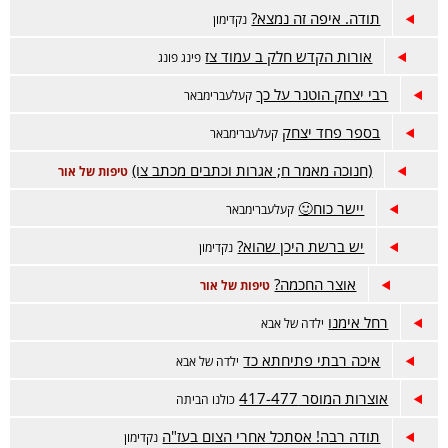
תודה. איפה זה נמצא?
נקדימון
אורות הקדש חלק ב עמוד צז
פינג פונג
רבי יצחק הוטנר על כך
קעלעברימבאר
בספר פחד יצחק
קעלעברימבאר
(חנוכה מאמר ח; אגרות וכתבים מכתב צו)
טיפות של אור
יישר כוח🙂
קעלעברימבאר
יש ברשת היכן שהוא?
נקדימון
אוצר החכמה?
טיפות של אור
רחל אימנו
ילדה של אבא
איכה רבתי פתיחתא כד
ילדה של אבא
אוצרות המוסר 417-477
כולנו הביתה
תודה רבה! אסתכל אחרי הצום בעז"ה
נקדימון