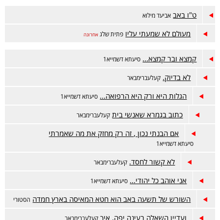
ט"ו באב
אביעד מילוא
מעולם לא שמעתי עליו
פתית שלג
אחרונה
קמצא ובר קמצא...
סיעתא דשמייא1
לא בדיוק.
קעלעברימבאר
הגלות היא ורק היא הרפואה...
סיעתא דשמייא1
כתוב בגמרא שאנשי בית
קעלעברימבאר
אם הבנתי נכון , זה רק מחזק את מה שאמרתי
סיעתא דשמייא1
לא קשור לחסד.
קעלעברימבאר
אני אוהב כל יהודי...
סיעתא דשמייא1
השורש של תשעה באב הוא חטא המאיסה בארץ חמדה
הסטורי
ועדיין השאלה בעינה יפה, איך
קעלעברימבאר