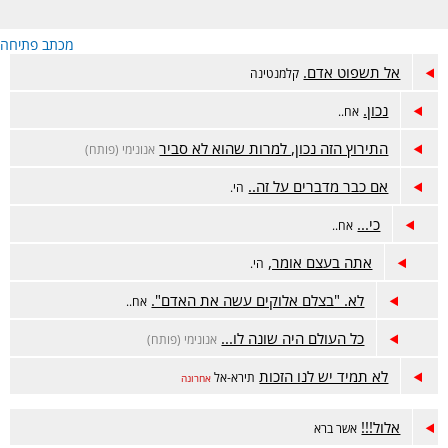
מכתב פתיחה
אל תשפוט אדם.
קלמנטינה
נכון.
אח..
התירוץ הזה נכון, למרות שהוא לא סביר
אנונימי (פותח)
אם כבר מדברים על זה..
הי.
כי...
אח..
אתה בעצם אומר,
הי.
לא. "בצלם אלוקים עשה את האדם".
אח..
כל העולם היה שונה לו...
אנונימי (פותח)
לא תמיד יש לנו הזכות
תירא-אל
אחרונה
אלול!!!
אשר ברא