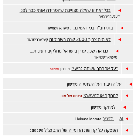
בכל זאת זו שאלה מצויינת שהטרידה אותי כבר לפני
קעלעברימבאר
בתי חב"ד בכל העולם….
סיעתא דשמייא1
לא היה צריך 2000 שנה בשביל זה
קעלעברימבאר
כנראה שכן. עדין בישראל מחלקים הזמנות…
סיעתא דשמייא1
"על אהבתך אשתה גביעי"
נקדימון
אחרונה
על הדיבור ועל השתיקה
נקדימון
למחקר או למעשה?
טיפות של אור
למחקר
נקדימון
AI לפניך
Hakuna.Matata
הפסקה על קדושת הדומייה של הרב זצ"ל
פינג פונג