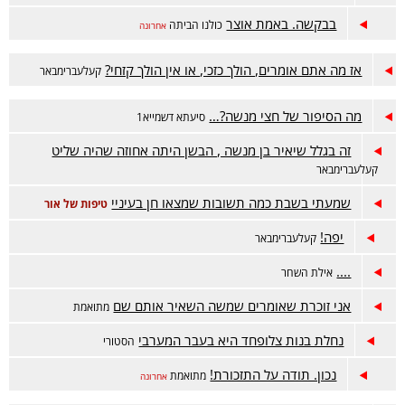
בבקשה. באמת אוצר
כולנו הביתה
אחרונה
אז מה אתם אומרים, הולך כזכי, או אין הולך קזחי?
קעלעברימבאר
מה הסיפור של חצי מנשה?…
סיעתא דשמייא1
זה בגלל שיאיר בן מנשה , הבשן היתה אחוזה שהיה שליט
קעלעברימבאר
שמעתי בשבת כמה תשובות שמצאו חן בעיניי
טיפות של אור
יפה!
קעלעברימבאר
....
אילת השחר
אני זוכרת שאומרים שמשה השאיר אותם שם
מתואמת
נחלת בנות צלופחד היא בעבר המערבי
הסטורי
נכון. תודה על התזכורת!
מתואמת
אחרונה