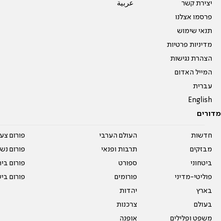
יצירת קשר
عربية
פרסמו אצלנו
תנאי שימוש
מדיניות פרטיות
הצהרת נגישות
המייל האדום
עברית
English
מדורים
חדשות
העולם הערבי
פורום צע
מבזקים
תרבות ופנאי
פורום נשו
ביטחוני
ספורט
פורום בי
פוליטי-מדיני
פורומים
פורום בי
בארץ
יהדות
בעולם
צרכנות
משפט ופלילים
אופנה