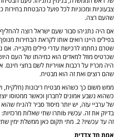
של ראש הממשלה, בנימין נתניהו. פעם הבטיחו טל
צבעוניות ומכוניות לכל פועל כהבטחת בחירות כי
שהעם רצה.
אם היה נתניהו סבור שעם ישראל רוצה להחליף
בפילים היינו רואים אותו לקראת הבחירות מנופ
שטרם נחתמו לרכישת עדרי פילים מקנייה. אם נ
שכרטיס מוזל למאדים הוא כמיהתו של העם היושב
היה מכריז על רכבות אוויריות לשם בחצי חינם.
שהם רוצים ואת זה הוא מבטיח.
ממש משום כך כשהוא מבטיח ריבונות (חלקית, ולכן
כשהוא נשבע אמונים לחברון וכאשר ממטוסו יוצא
של ערביי עזה, יש יותר מיסוד סביר להניח שהוא
זה עד עכשיו? 2. מתי תקום כאן ממשלת ימין שתעשה את מה שהעם רוצה?
אמת חד צדדית