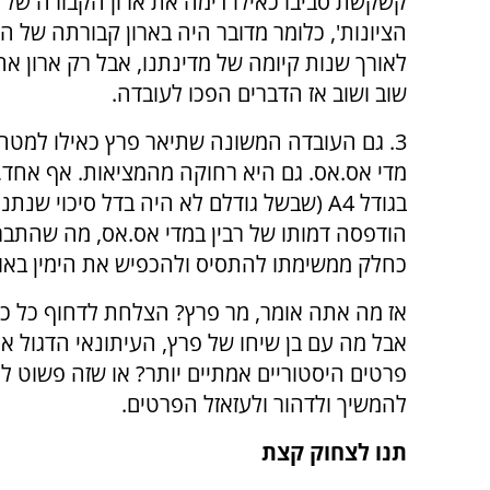
קשקשת סביבו כאילו דימה את ארון הקבורה של רב
הציונות', כלומר מדובר היה בארון קבורתה של 
לאורך שנות קיומה של מדינתנו, אבל רק ארון א
שוב ושוב אז הדברים הפכו לעובדה.
3. גם העובדה המשונה שתיאר פרץ כאילו למטה,
מדי אס.אס. גם היא רחוקה מהמציאות. אף אחד, 
בגודל
A4
(שבשל גודלם לא היה בדל סיכוי שנתני
הודפסה דמותו של רבין במדי אס.אס, מה שהתבר
כחלק ממשימתו להתסיס ולהכפיש את הימין באות
אז מה אתה אומר, מר פרץ? הצלחת לדחוף כל כך
אבל מה עם בן שיחו של פרץ, העיתונאי הדגול א
פרטים היסטוריים אמתיים יותר? או שזה פשוט ל
להמשיך ולדהור ולעזאזל הפרטים.
תנו לצחוק קצת