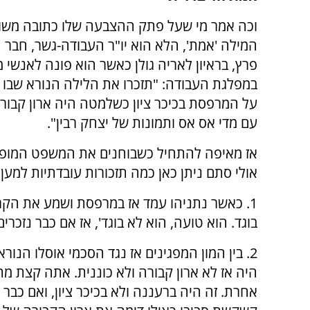
וכה אמר מי שעל פתק ההצבעה שלו כתובה משו
המילה 'אמת', הלא הוא יו"ר העבודה-גשר, חבר 
פרץ, בראיון לאריה גולן כאשר הוא פונה לאנשי מ
במפלגת העבודה: "תזכרו את הלילה הנורא שבו 
על המרפסת בכיכר ציון כשלמטה היה ארון קבור
עם מדי אס אס ותמונות של יצחק רבין".
אז מאיפה להתחיל כשבוחנים את המשפט המופ
אולי סתם ניתן כאן כמה תזכורות עובדתיות למען
1. כאשר נתניהו עמד אז במרפסת ושמע את הקריא
בוגד. הוא טועה, הוא לא בוגד', אז אם כבר נזכרי
2. בין המון המפגינים אז נגד הסכמי אוסלו הנור
היה אז לא ארון קבורה ולא כוננית. אתה קצת מ
אחרת. זה היה ברעננה ולא בכיכר ציון, ואם כבר