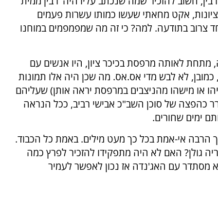
ין, חשוב להזכיר שמה שנכתב עליו היה 'רבין ממית
הציונות, אקט מחאתי שעשו כמותו עשרות פעמים
חד צרוב בתודעה. למה? כי זה מה שמפמפמים במוחנו
 מתחת לאותה מרפסת בכיכר ציון, היו אנשים עם
כמובן, לא לבש מדי אס.אס. מה שכן היה אלו תמונות
הו או מישהו מהניצבים במרפסת יראה אותן) שעליהם
ר כהפצה של סוכן השב"כ אבישי רביב, ככל הנראה
ם ימים שחורים.
 הרבה אי-אמת בכל כך מעט מילים. באמת כל הכבוד.
ריה גולן? האם לא היה מתפקידו להזכיר לפרץ כמה
א מסתדר עם האג'נדה אז נכון לאפשר לעמיר