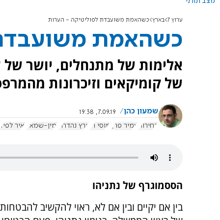
מצב תורני
ערוץ 7
בארץ
כשהאמת משועבדת לפוליטיקה - הערות
כשהאמת משועבדת 
אלימות של מתנחלים, יושר של ע
של קומיקאים וזיכרונות מהמרפס
שמעון כהן
7.09.19, 19:38
בחירות
עמיר פרץ
מוסי רז
ארץ נהדרת
ימין-שמאל
יאיר לפיד
הססמוגרף של נתניהו
בין אם יקיים ובין אם לא, ראוי להקשיב להבטחות