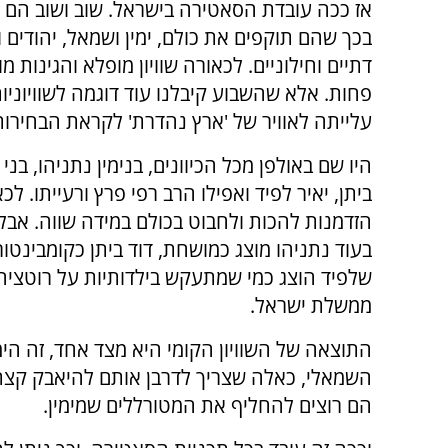
אז ככה עובדת הסאטירה בישראל. שוב ושוב הם
בכך שהם תוקפים את כולם, ימין ושמאל, יהודים ו
דתיים וחילוניים. לכאורה שוויון מופלא והגינות 
פחות. אלא שהשבוע קיבלנו עוד דוגמה לשוויוניות
עלייתה לאוויר של 'ארץ נהדרת' לקראת הבחירות
היו שם באולפן מכל הכיוונים, בנימין נתניהו, בני ג
ביתן, יאיר לפיד ואפילו הרב רפי פרץ ורעייתו. לכ
הזדמנות להכות ולחבוט בכולם במידה שווה. אבל
בעוד נתניהו מוצג כמושחת, דוד ביתן כקומבינטור
שלפיד הוצג כמי שמתעקש בילדותיות על רוטציה 
ממשלת ישראל.
התוצאה של השוויון הקומי היא מצד אחד, זה הי
השמאלי, כאלה שצריך לדרבן אותם להיאבק קצת 
הם רוצים להחליף את המטורללים שמימין.