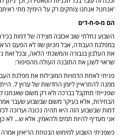
וככה זה עובד בכל תכניות הסאטירה, וכך ניתן לה
'אנחנו? אנחנו צוחקים רק על הימין? מתי ראית
הם מ-פ-ח-דים
השבוע נחלתי שוב אכזבה מצידה של דמות בכירה
במפלגת העבודה, אבל מכיוון שזו לא הפעם הרא
את העלבון בגבורה והמשכתי הלאה, ובכל זאת נד
שראוי לשנן את התובנה העולה מהסיפור:
פניתי לאחת הדמויות המובילות את מפלגת העבו
ממנה להתראיין ליומן 
שפנייתי תתקבל בברכה ולא רק משום שאנחנו קר
הבחירות, אלא בעיקר משום שבשבוע שעבר אמרה
דמות שבשבוע הזה היא תהיה נכונה וערוכה לכל 
אני מעדיף להיות תמים ולהאמין. אלא ש... לא כך
כשפניתי השבוע למימוש הבטחת הריאיון אמרה לי