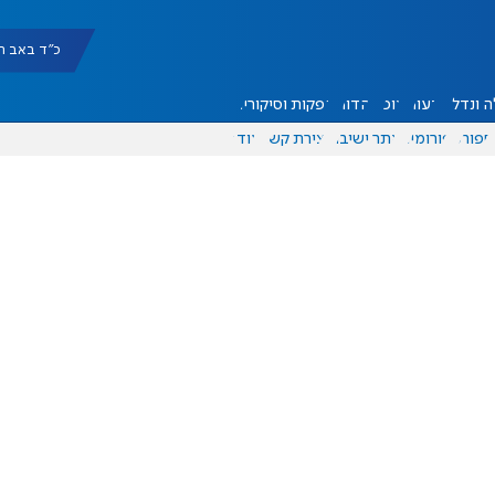
כ"ד באב תשפ"ו |
 ונדל"ן
דעות
אוכל
יהדות
הפקות וסיקורים
ספורט
פורומים
אתר ישיבה
יצירת קשר
עוד