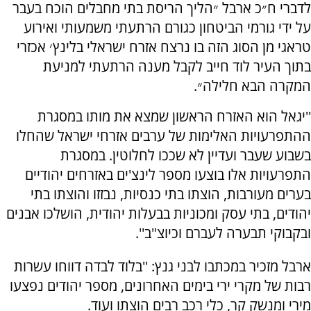
לדברי ח״כ ארבל ״הליך הריסת בתי מחבלים הוכח בעבר
על ידי גורמי הביטחון כגורם הרתעתי משמעותי ואירוע
טראגי מן הסוג הזה בו נרצח אזרח ישראלי בלינץ׳ אכזרי
בתוך העיר לוד חייב לקבל מענה הרתעתי למניעת
המקרה הבא חלילה״.
''יגאל הוא האזרח הראשון שמצא את מותו במסגרת
ההתפרעויות האלימות של ערבים אזרחי ישראל שהחלו
בשבוע שעבר ועדיין לא שככו לחלוטין. במסגרת
התפרעויות אלו בוצעו מספר לינצ'ים באזרחים יהודיים
בערים מעורבות, הוצתו בתי כנסיות, נבזזו והוצתו בתי
יהודים, בתי עסק ומכוניות בבעלות יהודית, הושלכו אבנים
ובקבוקי תבערה לעברם וכיוצ"ב''.
ארבל מזכיר במכתבו לבני גנץ: ''בלוד לבדה דווחו עשרות
רבות של מקרי ירי בימים האחרונים, מספר יהודים נפצעו
מירי ומנשק קר, כלי רכב רבים הוצתו ועוד.