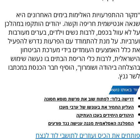
''מקור ההתפרעויות האלימות בימים האחרונים היא
שנאה אנטישמית חריפה וקשה. יהודים הותקפו במהלכן
על לא עוול בכפם, לרבות נשים וילדים, בערים מעורבות
וערביות. על מנת להתמודד עם הפרעות נדרש להפעיל
את כלל האמצעים העומדים בידי מערכת הביטחון
הישראלית, לרבות כלי הריסת הבתים בו נעשה שימוש
בהצלחה ביהודה ושומרון'', הוסיף חבר הכנסת במכתבו
לשר גנץ.
עוד באותו נושא:
דרישה בלוד: לפתוח שוב את פרשת מוסא חסונה
העליון החמיר את בעונשו של ערבי מעכו
היהודים היחידים בעכו העתיקה
המפלגה האסלאמית מגנה ענישה נגד פורעים
פותחים את הכיס ועוזרים לתושבי לוד לנצח