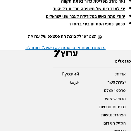
נער נהרג מפליטת כדור בפתח תקווה
ירי לעבר בית של משפחה חרדית בלייקווד
יהודי פתח באש בפלורידה לעבר שני ישראלים
סכסוך כספי הסתיים בירי במסגד
הצטרפו לקבוצת הוואטצאפ של ערוץ 7
מצאתם טעות או פרסומת לא ראויה? דווחו לנו
פנו אלינו
אודות
Pусский
יצירת קשר
عربية
פרסמו אצלנו
תנאי שימוש
מדיניות פרטיות
הצהרת נגישות
המייל האדום