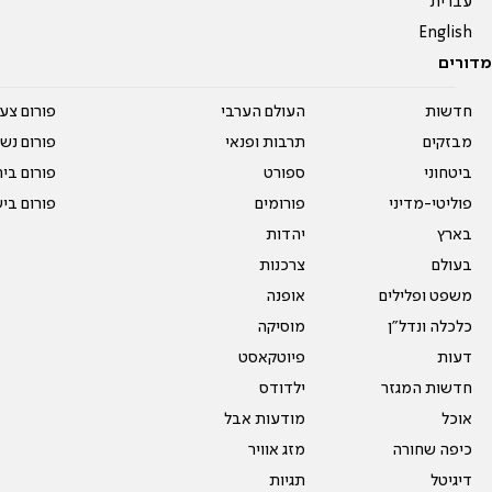
עברית
English
מדורים
חדשות
העולם הערבי
פורום צע
מבזקים
תרבות ופנאי
פורום נשו
ביטחוני
ספורט
פורום בי
פוליטי-מדיני
פורומים
פורום בי
בארץ
יהדות
בעולם
צרכנות
משפט ופלילים
אופנה
כלכלה ונדל"ן
מוסיקה
דעות
פיוטקאסט
חדשות המגזר
ילדודס
אוכל
מודעות אבל
כיפה שחורה
מזג אוויר
דיגיטל
תגיות