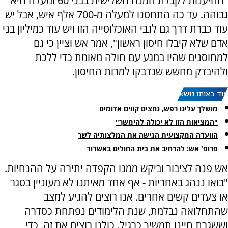
"ההיענות לקבלת המנה השלישית בבני 60 ומעלה היא
גבוהה. עד כה התחסנו למעלה מ-700 אלף איש, אבל יש
עוד כברת דרך גם לגבי האוכלוסייה הזו ויש עוד כמיליון בני
אדם שלא קיבלו חיסון ראשון", אמר אש וציין כי גם
למחוסנים שהיו במגע עם חולה מאומת כדי ללכת
ולהיבדק מחשש שנדבקו למרות החיסון.
עוד באותו נושא:
מושלך עלינו רפש, נחצים קווים אדומים
"המציאות הזו לא יכולה להימשך"
הוועדה המקצועית הגישה את המלצותיה לשר
פרופ' אש: להרחיב את בית החולים באשדוד
אש פנה לציבור וביקש ממנו הקפדה יתירה על ההנחיות.
"בואו ננהג באחריות - אף אחד מאיתנו לא מעוניין בסגר
או צעדים קשים אחרים. אנו רוצים להגיע למצב
שהתחלואה נבלמת, שנת הלימודים נפתחת כסדרה
וששגרת חיינו תמשיך כרגיל. כולנו רוצים את זה. כדי