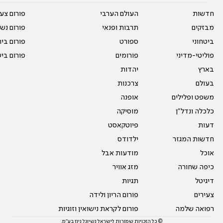
חדשות
העולם הערבי
פורום צע
מבזקים
תרבות ופנאי
פורום נשו
ביטחוני
ספורט
פורום בי
פוליטי-מדיני
פורומים
פורום בי
בארץ
יהדות
בעולם
צרכנות
משפט ופלילים
אופנה
כלכלה ונדל"ן
מוסיקה
דעות
פיוטקאסט
חדשות המגזר
ילדודס
אוכל
מודעות אבל
כיפה שחורה
מזג אוויר
דיגיטל
תגיות
צעירים
פורום הריון ולידה
רפואה שלמה
פורום לקראת נישואין וזוגיות
© כל הזכויות שמורות לישראל נשיונל ניוז בע"מ.