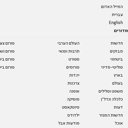
המייל האדום
עברית
English
מדורים
חדשות
העולם הערבי
פורום צע
מבזקים
תרבות ופנאי
פורום נשו
ביטחוני
ספורט
פורום בי
פוליטי-מדיני
פורומים
פורום בי
בארץ
יהדות
בעולם
צרכנות
משפט ופלילים
אופנה
כלכלה ונדל"ן
מוסיקה
דעות
פיוטקאסט
חדשות המגזר
ילדודס
אוכל
מודעות אבל