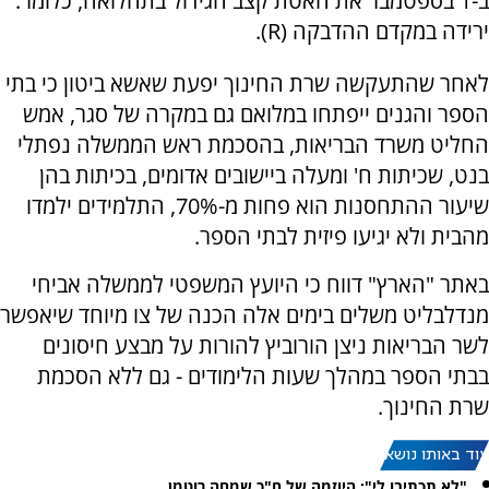
ב-1 בספטמבר את האטת קצב הגידול בתחלואה, כלומר:
ירידה במקדם ההדבקה (R).
לאחר שהתעקשה שרת החינוך יפעת שאשא ביטון כי בתי
הספר והגנים ייפתחו במלואם גם במקרה של סגר, אמש
החליט משרד הבריאות, בהסכמת ראש הממשלה נפתלי
בנט, שכיתות ח' ומעלה ביישובים אדומים, בכיתות בהן
שיעור ההתחסנות הוא פחות מ-70%, התלמידים ילמדו
מהבית ולא יגיעו פיזית לבתי הספר.
באתר "הארץ" דווח כי היועץ המשפטי לממשלה אביחי
מנדלבליט משלים בימים אלה הכנה של צו מיוחד שיאפשר
לשר הבריאות ניצן הורוביץ להורות על מבצע חיסונים
בבתי הספר במהלך שעות הלימודים - גם ללא הסכמת
שרת החינוך.
עוד באותו נושא:
"לא תכתיבו לי": היוזמה של ח"כ שמחה רוטמן