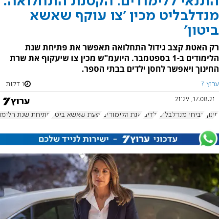
התנאי ללימודים: הקטנת התחלואה.
מנדלבליט מכין 'צו עוקף שאשא
ביטון'
רק האטת קצב גידול התחלואה תאפשר את פתיחת שנת
הלימודים ב-1 בספטמבר. היועמ"ש מכין צו שיעקוף את שרת
החינוך ויאפשר לחסן ילדים בבתי הספר.
ערוץ 7
1 דקות
17.08.21, 21:29
חינוך
אביחי מנדלבליט
ילדים
שנת הלימודים
יפעת שאשא ביטון
פתיחת שנת הלימו