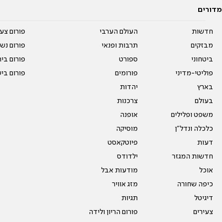
מדורים
חדשות
העולם הערבי
פורום צע
מבזקים
תרבות ופנאי
פורום נשו
ביטחוני
ספורט
פורום בי
פוליטי-מדיני
פורומים
פורום בי
בארץ
יהדות
בעולם
צרכנות
משפט ופלילים
אופנה
כלכלה ונדל"ן
מוסיקה
דעות
פיוטקאסט
חדשות המגזר
ילדודס
אוכל
מודעות אבל
כיפה שחורה
מזג אוויר
דיגיטל
תגיות
צעירים
פורום הריון ולידה