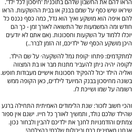
הראו להם את החשבון שלהם בתוכנית 'חיסכון לכל ילד'.
שיראו שיש כסף על שמם בבנק או בבית ההשקעות. הראו
להם איפה הוא מושקע ואיך הוא גדל, כמה כסף נכנס כל
חודש ומה המשמעות של התשואה לאורך זמן - כך הם
יוכלו ללמוד על השקעות וחסכונות. (אם אתם לא יודעים
היכן מושקע הכסף של ילדיכם, זה הזמן לברר..)
למתקדמים: פתחו ׳קופת גמל להשקעה׳ על שם הילד.
לקופה יהיה ניתן להעביר מתנות מבר או בת המצווה
ואליה הילד יכול להפקיד חסכונות אישיים מעבודות חופש.
בשונה מחיסכון בבנק המיועד לילדים, כאן הקופה ממש
רשומה על שמו ושייכת לו.
והכי חשוב לזכור: שנת הלימודים האמיתית התחילה ברגע
שהילד שלכם נולד, ותמשיך לאורך כל חייו. ישנם אין ספור
צמתים והזדמנויות לחנך את ילדיכם להבין ולבחור נכון.
אנחנו מאמינים בכם וביכולות שלכם! בהצלחה!