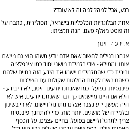
רגע, אבל למה? למה זה לא עובד?
אחת הבלוגריות הכלכליות בישראל, 'הסולידית', כתבה על
זה פוסט מאלף פעם. הנה תמציתו:
א. ידע ≠ חינוך
אנחנו רגילים לחשוב שאם אדם יודע משהו הוא גם מיישם
אותו, וממילא - שדי בלמידת מושגי יסוד כמו אינפלציה
וריבית כדי שהתלמידים יישמו את הידע הזה בחיים שלהם
כשהם באים לקחת החלטות שקולות עם השלכות
פיננסיות. בפועל, כמו שאנחנו יודעים היטב, לא די בידע -
הלא אם היינו מיישמים כך דבר שאנחנו יודעים, איש לא
היה מעשן. ידע נצבר אצלנו מתרגול ויישום, לא די בשינון
ובלמידה של מושגים. יותר מזה, כדי להתחנך פיננסית
צריך לתרגל וליישם בפועל, בחיים עצמם, על הכסף
האמיתי שלנו. כסף שאם אנחנו פועלים נכון הוא גדל