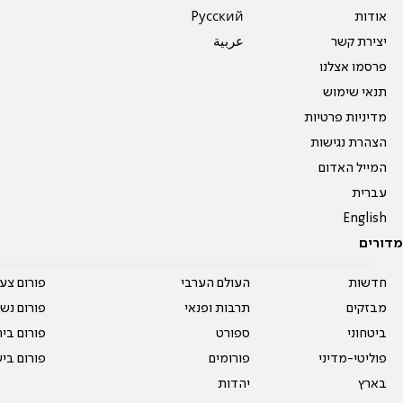
אודות
Pусский
יצירת קשר
عربية
פרסמו אצלנו
תנאי שימוש
מדיניות פרטיות
הצהרת נגישות
המייל האדום
עברית
English
מדורים
חדשות
העולם הערבי
פורום צע
מבזקים
תרבות ופנאי
פורום נשו
ביטחוני
ספורט
פורום בי
פוליטי-מדיני
פורומים
פורום בי
בארץ
יהדות