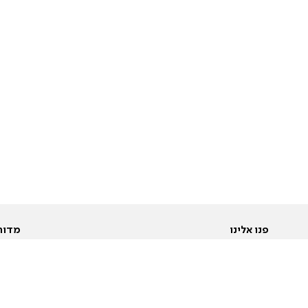
פנו אלינו
מדור
אודות
Pусский
חד
יצירת קשר
عربية
מב
פרסמו אצלנו
בי