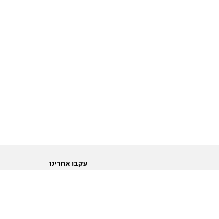
עקבו אחרינו
ות
טוויטר
ם הריון ולידה
פייסבוק
ום לקראת נישואין וזוגיות
אינסטגרם