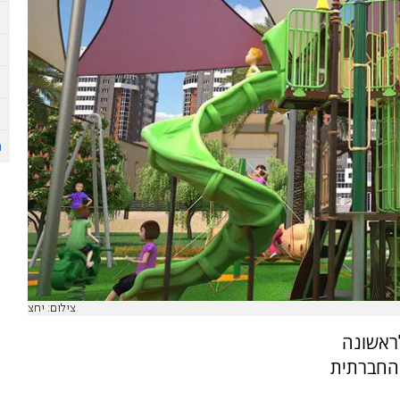
צילום: יחצ
ראשונה
 החברתית