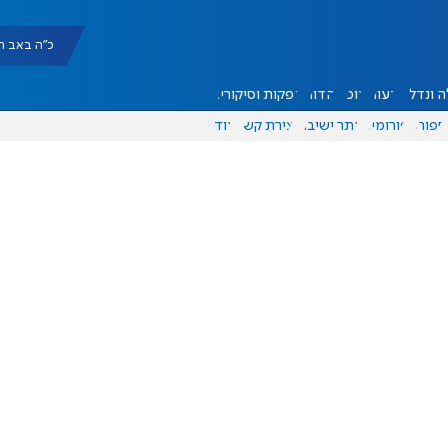
כ"ה באב תשפ"ו |
 ונדל"ן
דעות
אוכל
יהדות
הפקות וסיקורים
ספורט
פורומים
אתר ישיבה
יצירת קשר
עוד