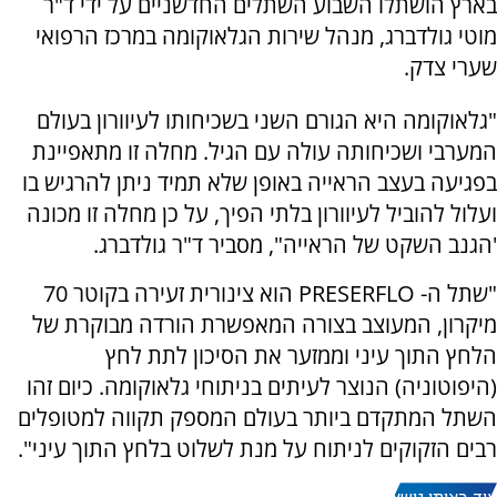
בארץ הושתלו השבוע השתלים החדשניים על ידי ד"ר
מוטי גולדברג, מנהל שירות הגלאוקומה במרכז הרפואי
שערי צדק.
"גלאוקומה היא הגורם השני בשכיחותו לעיוורון בעולם
המערבי ושכיחותה עולה עם הגיל. מחלה זו מתאפיינת
בפגיעה בעצב הראייה באופן שלא תמיד ניתן להרגיש בו
ועלול להוביל לעיוורון בלתי הפיך, על כן מחלה זו מכונה
'הגנב השקט של הראייה", מסביר ד"ר גולדברג.
"שתל ה- PRESERFLO הוא צינורית זעירה בקוטר 70
מיקרון, המעוצב בצורה המאפשרת הורדה מבוקרת של
הלחץ התוך עיני וממזער את הסיכון לתת לחץ
(היפוטוניה) הנוצר לעיתים בניתוחי גלאוקומה. כיום זהו
השתל המתקדם ביותר בעולם המספק תקווה למטופלים
רבים הזקוקים לניתוח על מנת לשלוט בלחץ התוך עיני".