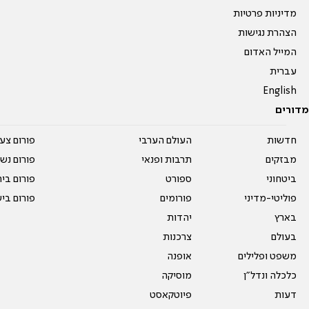
מדיניות פרטיות
הצהרת נגישות
המייל האדום
עברית
English
מדורים
חדשות
העולם הערבי
פורום צע
מבזקים
תרבות ופנאי
פורום נשו
ביטחוני
ספורט
פורום בי
פוליטי-מדיני
פורומים
פורום בי
בארץ
יהדות
בעולם
צרכנות
משפט ופלילים
אופנה
כלכלה ונדל"ן
מוסיקה
דעות
פיוטקאסט