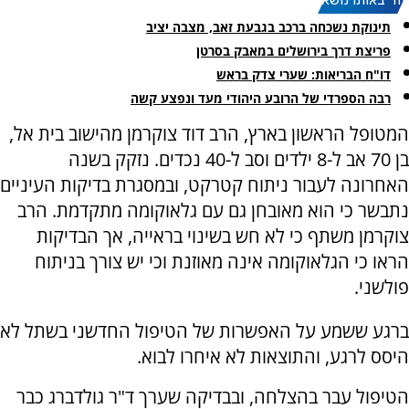
עוד באותו נושא:
תינוקת נשכחה ברכב בגבעת זאב, מצבה יציב
פריצת דרך בירושלים במאבק בסרטן
דו"ח הבריאות: שערי צדק בראש
רבה הספרדי של הרובע היהודי מעד ונפצע קשה
המטופל הראשון בארץ, הרב דוד צוקרמן מהישוב בית אל,
בן 70 אב ל-8 ילדים וסב ל-40 נכדים. נזקק בשנה
האחרונה לעבור ניתוח קטרקט, ובמסגרת בדיקות העיניים
נתבשר כי הוא מאובחן גם עם גלאוקומה מתקדמת. הרב
צוקרמן משתף כי לא חש בשינוי בראייה, אך הבדיקות
הראו כי הגלאוקומה אינה מאוזנת וכי יש צורך בניתוח
פולשני.
ברגע ששמע על האפשרות של הטיפול החדשני בשתל לא
היסס לרגע, והתוצאות לא איחרו לבוא.
הטיפול עבר בהצלחה, ובבדיקה שערך ד"ר גולדברג כבר