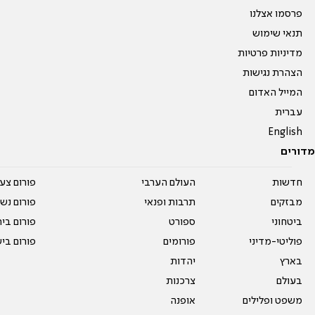
פרסמו אצלנו
תנאי שימוש
מדיניות פרטיות
הצהרת נגישות
המייל האדום
עברית
English
מדורים
חדשות
העולם הערבי
פורום צע
מבזקים
תרבות ופנאי
פורום נשו
ביטחוני
ספורט
פורום בי
פוליטי-מדיני
פורומים
פורום בי
בארץ
יהדות
בעולם
צרכנות
משפט ופלילים
אופנה