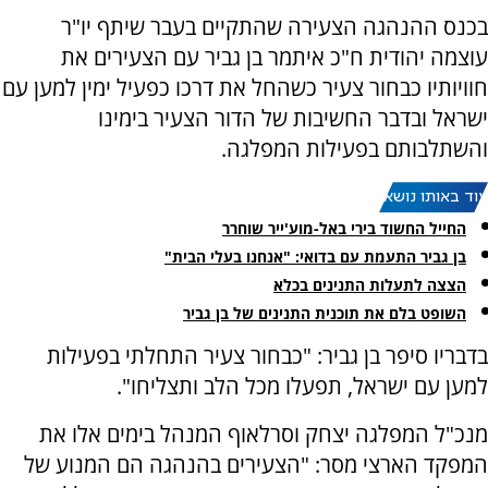
בכנס ההנהגה הצעירה שהתקיים בעבר שיתף יו"ר
עוצמה יהודית ח"כ איתמר בן גביר עם הצעירים את
חוויותיו כבחור צעיר כשהחל את דרכו כפעיל ימין למען עם
ישראל ובדבר החשיבות של הדור הצעיר בימינו
והשתלבותם בפעילות המפלגה.
עוד באותו נושא:
החייל החשוד בירי באל-מוע'ייר שוחרר
בן גביר התעמת עם בדואי: "אנחנו בעלי הבית"
הצצה לתעלות התנינים בכלא
השופט בלם את תוכנית התנינים של בן גביר
בדבריו סיפר בן גביר: "כבחור צעיר התחלתי בפעילות
למען עם ישראל, תפעלו מכל הלב ותצליחו".
מנכ"ל המפלגה יצחק וסרלאוף המנהל בימים אלו את
המפקד הארצי מסר: "הצעירים בהנהגה הם המנוע של