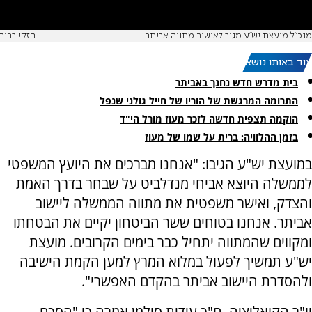
מנכ"ל מועצת יש"ע מגיב לאישור מתווה אביתר
חזקי ברוך
עוד באותו נושא:
בית מדרש חדש נחנך באביתר
התרומה המרגשת של הוריו של חייל גולני שנפל
הוקמה תצפית חדשה לזכר מעוז מורל הי"ד
בזמן ההלוויה: ברית על שמו של מעוז
במועצת יש"ע הגיבו: "אנחנו מברכים את היועץ המשפטי
לממשלה היוצא אביחי מנדלביט על שבחר בדרך האמת
והצדק, ואישר משפטית את מתווה הממשלה ליישוב
אביתר. אנחנו בטוחים ששר הביטחון יקיים את הבטחתו
ומקווים שהמתווה יתחיל כבר בימים הקרובים. מועצת
יש"ע תמשיך לפעול במלוא המרץ למען הקמת הישיבה
ולהסדרת היישוב אביתר בהקדם האפשרי".
יו"ר הקואליציה, ח"כ עידית סילמן אמרה כי "הסכם