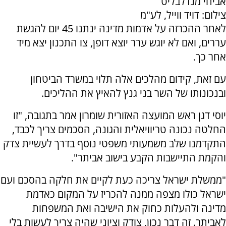
אביחי מנדלבליט
צילום: דויד ווייל, לע"מ
לאחר ההכרזה על אדמות מדינה ינתנו 45 יום להגשת
עררים, ואם לא יוגש ערר יוצא דופן, צו התכנון יצא מיד
אחר כך.
עם זאת, קידום מהלכים אלה תלוי במשרד הביטחון
ובנכונותו של השר בני גנץ להאיץ את ההליכים.
יוסי דגן ראש המועצה האזורית שומרון אמר בתגובה, "זו
החלטה נכונה טריוויאלית והגונה, הסכמים צריך לכבד,
התקדמנו שלב משמעותי משפטי נוסף בדרך לעשיית צדק
והקמת התיישבות הקבע בישוב אביתר".
"ממשלת ישראל צריכה כעת לקיים את חלקה בהסכם ועם
ישראל כולו מצפה ממנה להכריז על המקום כאדמת
מדינה ולהעלות כחוק את הישיבה ואת המשפחות
לאביתר. זה דבר נכון, צודק וציוני שהיה צריך לעשות בלי