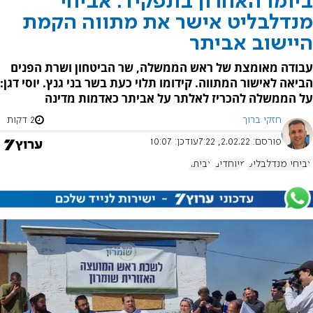
ביומו האחרון בתפקיד: אביחי
מנדלבליט אישר את מתווה הקמת
היישוב אביתר
עבודה מאומצת של ראש הממשלה, שר הביטחון ושרת הפנים
הביאה לאישור המתווה. קידומו תלוי כעת בשר בני גנץ. יוסי דגן:
על הממשלה להכריז לאלתר על אביתר כאדמות מדינה
חזקי ברוך
2 דקות
פורסם:
2.02.22, 7:22
עודכן:
10:07
אביחי מנדלבליט
מיוחדים
אביתר