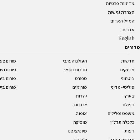
מדיניות פרטיות
הצהרת נגישות
המייל האדום
עברית
English
מדורים
חדשות
העולם הערבי
פורום צע
מבזקים
תרבות ופנאי
פורום נשו
ביטחוני
ספורט
פורום בי
פוליטי-מדיני
פורומים
פורום בי
בארץ
יהדות
בעולם
צרכנות
משפט ופלילים
אופנה
כלכלה ונדל"ן
מוסיקה
דעות
פיוטקאסט
חדשות המגזר
ילדודס