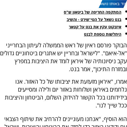
עוד באותו נושא:
המתקפה החריפה של ביטאון ש"ס
בנט נשאל על הטי־שירט - והשיב
איזנקוט עקץ את בנט על קטאר
היחלשות נוספת לבנט
הבוקר פורסם ראיון של ראש הממשלה לעיתון הבחרייני
"אל-איאם". "לישראל ובחריין יש אתגרים ביטחוניים גדולים
עקב ניסיונותיה של איראן לומד את היציבות במפרץ
ובמזרח התיכון", אמר בנט.
אמרו, "איראן מזעזעת את יציבותו של כל האזור. אנו
נלחמים באיראן ושלוחות באזור יום ולילה ומסייעים
בידידותנו בכל הקשור להידוק השלום, הביטחון והיציבות
ככל שייך לנו".
הוא הוסיף, "אנחנו מעוניינים להרחיב את שיתוף הצבאי
עם ידידינו באזור כדי לחזק את הביטחון והיציבות. ישראל