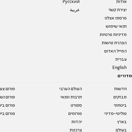
אודות
Pусский
יצירת קשר
عربية
פרסמו אצלנו
תנאי שימוש
מדיניות פרטיות
הצהרת נגישות
המייל האדום
עברית
English
מדורים
חדשות
העולם הערבי
פורום צע
מבזקים
תרבות ופנאי
פורום נשו
ביטחוני
ספורט
פורום בי
פוליטי-מדיני
פורומים
פורום בי
בארץ
יהדות
בעולם
צרכנות