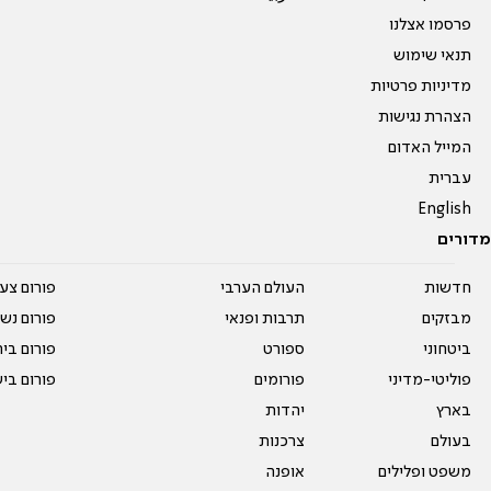
פרסמו אצלנו
תנאי שימוש
מדיניות פרטיות
הצהרת נגישות
המייל האדום
עברית
English
מדורים
חדשות
העולם הערבי
פורום צע
מבזקים
תרבות ופנאי
פורום נשו
ביטחוני
ספורט
פורום בי
פוליטי-מדיני
פורומים
פורום בי
בארץ
יהדות
בעולם
צרכנות
משפט ופלילים
אופנה