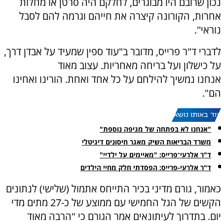
נכון שרובם היו מבוגרים, לחלקם היה סרטן או מחלות
אחרות, הקורונה קיצרה את חייהם וגרמה להם לסבל
נוראי''.
לדברי ד"ר פרייס, מדובר ב"עוד ספין שמעיד על אבדן דרך,
על כישלון ועל בריחה מאחריות. עצוב מאוד
אנחנו נמשיך להילחם על כל אחד ואחת. הורינו ואחינו
הם".
עוד באותו נושא:
"אנחנו לא בפתחה של מגיפה נוספת"
משרד הבריאות השיק מאגר חיסונים דיגיטלי
ד"ר אלרעי־פרייס: "מאיימים על ילדיי"
ד"ר אלרעי-פרייס: הפסדתי חלק מחיי הילדים
כאמור, גורם מדיני בכיר התייחס אתמול (שלישי) לנתונים
הקשים של הגל החמישי עם ממוצע של כ-27 מתים מדי
יום. בתדרוך לעיתונאים אמר הגורם כי "הרבה מאוד